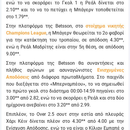
ενώ το να σκοράρει το Γκολ 1 η Ρεάλ δίνεται στο
2.10** και το να το πετύχει η Μπάγερν τοποθετείται
στο 1.79**.
Στην πλατφόρμα της Betsson, στο
στοίχημα νικητής
Champions League
, η Μπάγερν θεωρείται το 2ο φαβορί
για την κατάκτηση του τροπαίου, σε απόδοση 4.30**,
ενώ η Ρεάλ Μαδρίτης είναι στην 5η θέση, σε απόδοση
9.00**.
Στην πλατφόρμα της Betsson θα συναντήσεις και
πλήθος αγώνων με ασυναγώνιστες
Ενισχυμένες
Αποδόσεις
από διάφορα πρωταθλήματα. Στο παιχνίδι
που διεξάγεται στο «Μπερναμπέου», το να σημειωθεί
το πρώτο γκολ στο διάστημα 00:00-14:59 πηγαίνει στο
3.00** από 2.82, ενώ το να σκοράρει η Ρεάλ και στα δύο
ημίχρονα ανεβαίνει στο 3.20** από 2.99.
Επιπλέον, το Over 2.5 σουτ στην εστία από πλευράς
Χάρι Κέιν δίνεται πλέον στο 4.30** από 4.00 με την
Ενίσχυση Απόδοσης, ενώ το να είναι ο Κίλιαν Εμπαπέ ο