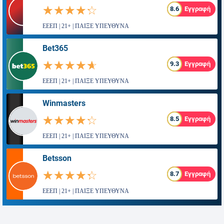
☆☆☆☆☆
★★★★★
8.6
Εγγραφή
ΕΕΕΠ | 21+ | ΠΑΙΞΕ ΥΠΕΥΘΥΝΑ
Bet365
☆☆☆☆☆
★★★★★
9.3
Εγγραφή
ΕΕΕΠ | 21+ | ΠΑΙΞΕ ΥΠΕΥΘΥΝΑ
Winmasters
☆☆☆☆☆
★★★★★
8.5
Εγγραφή
ΕΕΕΠ | 21+ | ΠΑΙΞΕ ΥΠΕΥΘΥΝΑ
Betsson
☆☆☆☆☆
★★★★★
8.7
Εγγραφή
ΕΕΕΠ | 21+ | ΠΑΙΞΕ ΥΠΕΥΘΥΝΑ