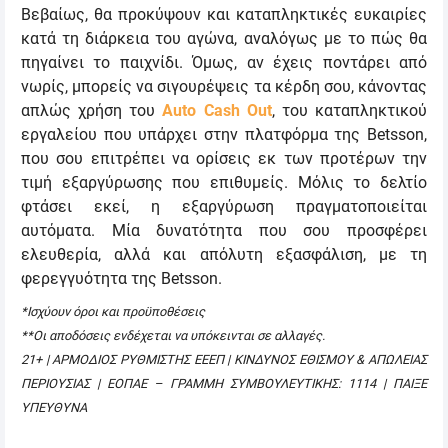
Βεβαίως, θα προκύψουν και καταπληκτικές ευκαιρίες
κατά τη διάρκεια του αγώνα, αναλόγως με το πώς θα
πηγαίνει το παιχνίδι. Όμως, αν έχεις ποντάρει από
νωρίς, μπορείς να σιγουρέψεις τα κέρδη σου, κάνοντας
απλώς χρήση του
Auto Cash Out
, του καταπληκτικού
εργαλείου που υπάρχει στην πλατφόρμα της Betsson,
που σου επιτρέπει να ορίσεις εκ των προτέρων την
τιμή εξαργύρωσης που επιθυμείς. Μόλις το δελτίο
φτάσει εκεί, η εξαργύρωση πραγματοποιείται
αυτόματα. Μία δυνατότητα που σου προσφέρει
ελευθερία, αλλά και απόλυτη εξασφάλιση, με τη
φερεγγυότητα της Betsson.
*Ισχύουν όροι και προϋποθέσεις
**Οι αποδόσεις ενδέχεται να υπόκεινται σε αλλαγές.
21+ | ΑΡΜΟΔΙΟΣ ΡΥΘΜΙΣΤΗΣ ΕΕΕΠ | ΚΙΝΔΥΝΟΣ ΕΘΙΣΜΟΥ & ΑΠΩΛΕΙΑΣ
ΠΕΡΙΟΥΣΙΑΣ | ΕΟΠΑΕ – ΓΡΑΜΜΗ ΣΥΜΒΟΥΛΕΥΤΙΚΗΣ: 1114 | ΠΑΙΞΕ
ΥΠΕΥΘΥΝΑ