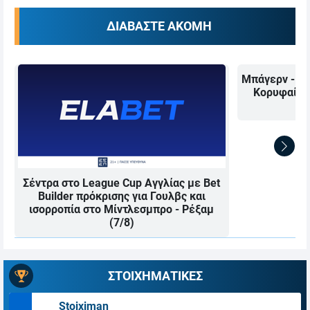
ΔΙΑΒΑΣΤΕ ΑΚΟΜΗ
Μπάγερν - Άστ
Κορυφαίες 
Σέντρα στο League Cup Αγγλίας με Bet
Builder πρόκρισης για Γουλβς και
ισορροπία στο Μίντλεσμπρο - Ρέξαμ
(7/8)
ΣΤΟΙΧΗΜΑΤΙΚΕΣ
Stoiximan