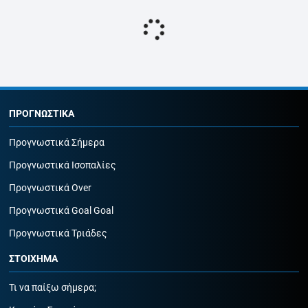
ΠΡΟΓΝΩΣΤΙΚΑ
Προγνωστικά Σήμερα
Προγνωστικά Ισοπαλίες
Προγνωστικά Over
Προγνωστικά Goal Goal
Προγνωστικά Τριάδες
ΣΤΟΙΧΗΜΑ
Τι να παίξω σήμερα;