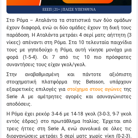
ΕΕΕΠ | 21+ | ΠΑΙΞΕ ΥΠΕΥΘΥΝΑ
Στο Ρόμα – Αταλάντα τα στατιστικά των δύο ομάδων
έχουν διαφορά, ενώ οι δύο ομάδες έχουν τη δική τους
παράδοση. Η Αταλάντα μετράει 4 σερί ματς αήττητη (3
νίκες) απέναντι στη Ρόμα. Στα 10 τελευταία παιχνίδια
τους με γηπεδούχο η Ρόμα, αυτή νίκησε μονάχα μια
φορά (1-5-4). Οι 7 από τις 10 πιο πρόσφατες
συναντήσεις τους είχαν γκολ/γκολ.
Στην αναβαθμισμένη και πάντοτε αξιόπιστη
στοιχηματική πλατφόρμα της Betsson, υπάρχουν
εξαιρετικές επιλογές για
στοίχημα στους αγώνες
της
Serie A με αμέτρητες αγορές και ασυναγώνιστες
αποδόσεις.
Η Ρόμα έχει ρεκόρ 3-4-6 με 14-18 γκολ (3-0-3, 9-7 γκολ
εντός έδρας) στο πρωτάθλημα Ιταλίας. Έρχεται από
τρεις ήττες στη Serie A, ενώ συνολικά σε όλες τις
διοργανώσεις μετράει 5 σερί ματς χωρίς νίκη (0-2-3).