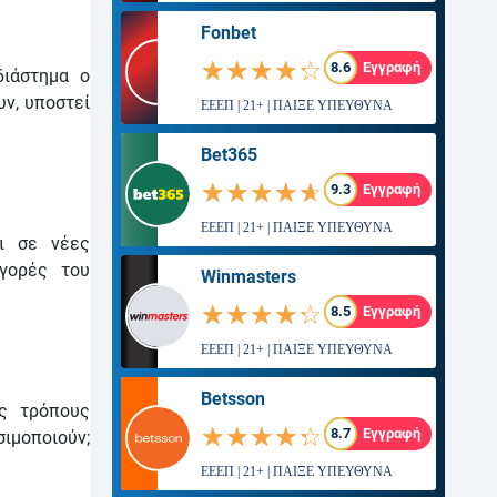
Fonbet
☆☆☆☆☆
★★★★★
8.6
Εγγραφή
διάστημα ο
ν, υποστεί
ΕΕΕΠ | 21+ | ΠΑΙΞΕ ΥΠΕΥΘΥΝΑ
Bet365
☆☆☆☆☆
★★★★★
9.3
Εγγραφή
ΕΕΕΠ | 21+ | ΠΑΙΞΕ ΥΠΕΥΘΥΝΑ
αι σε νέες
αγορές του
Winmasters
☆☆☆☆☆
★★★★★
8.5
Εγγραφή
ΕΕΕΠ | 21+ | ΠΑΙΞΕ ΥΠΕΥΘΥΝΑ
Betsson
ίς τρόπους
☆☆☆☆☆
★★★★★
8.7
Εγγραφή
ιμοποιούν;
ΕΕΕΠ | 21+ | ΠΑΙΞΕ ΥΠΕΥΘΥΝΑ