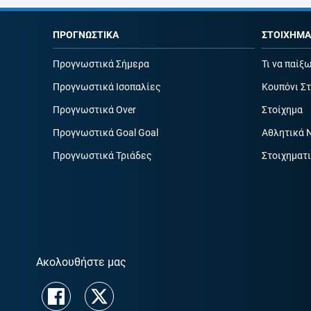
ΠΡΟΓΝΩΣΤΙΚΑ
ΣΤΟΙΧΗΜΑ
Προγνωστικά Σήμερα
Τι να παίξ
Προγνωστικά Ισοπαλίες
Κουπόνι Σ
Προγνωστικά Over
Στοίχημα
Προγνωστικά Goal Goal
Αθλητικά 
Προγνωστικά Τριάδες
Στοιχηματ
Ακολουθήστε μας