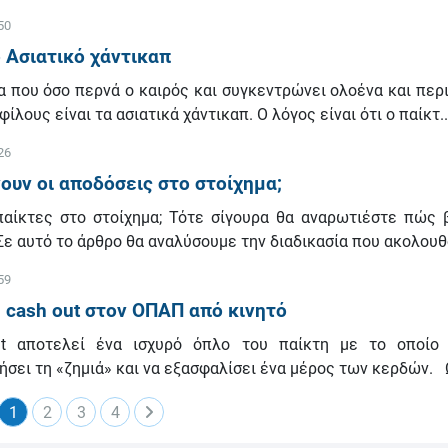
50
ο Ασιατικό χάντικαπ
α που όσο περνά ο καιρός και συγκεντρώνει ολοένα και πε
ίλους είναι τα ασιατικά χάντικαπ. Ο λόγος είναι ότι ο παίκτ..
26
ουν οι αποδόσεις στο στοίχημα;
παίκτες στο στοίχημα; Τότε σίγουρα θα αναρωτιέστε πώς β
Σε αυτό το άρθρο θα αναλύσουμε την διαδικασία που ακολουθο
59
cash out στον ΟΠΑΠ από κινητό
t αποτελεί ένα ισχυρό όπλο του παίκτη με το οποίο
ήσει τη «ζημιά» και να εξασφαλίσει ένα μέρος των κερδών. Ω
1
2
3
4