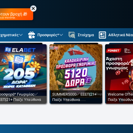
τουν βροχή 🎁
 ΠΑΙΞΕ ΥΠΕΥΘΥΝΑ
ιχηματικές
Προσφορές*
Στοίχημα
Αθλητικά Νέα
ροσφορά* Γνωριμίας✅
SUMMER5000✅ ΕΕΕΠ|21+
Welcome Offe
ΕΕΠ|21+ Παίξε Υπεύθυνα
Παίξε Υπεύθυνα
Παίξε Υπεύθυ