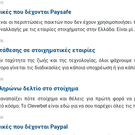
10
ικές που δέχονται Paysafe
ίναι οι περιπτώσεις παικτών που δεν έχουν χρησιμοποιήσει τ
αλλαγής με τις εταιρίες στοιχήματος στην Ελλάδα. Είναι μί..
08
τάθεσης σε στοιχηματικές εταιρίες
ν ταχύτητα της ζωής και της τεχνολογίας, όλοι ψάχνουμε 
ορα γίνεται τις διαδικασίες για κάποια υποχρέωση ή για κάπο
06
ληρώνω δελτίο στο στοίχημα
ξαναπαίξει πότε στοίχημα και θέλεις για πρώτη φορά να 
ό κόσμο; Το Cleverbet είναι εδώ για να σου παρέχει όλες τις π
06
ικές που δέχονται Paypal