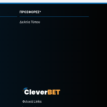
ΠΡΟΣΦΟΡΕΣ*
Δελτία Τύπου
Φιλικά Links