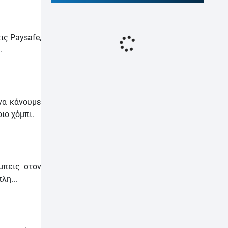
ις Paysafe,
.
να κάνουμε
ιο χόμπι.
μπεις στον
λη...