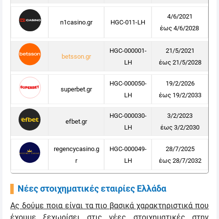
4/6/2021
n1casino.gr
HGC-011-LH
έως 4/6/2028
HGC-000001-
21/5/2021
betsson.gr
LH
έως 21/5/2028
HGC-000050-
19/2/2026
superbet.gr
LH
έως 19/2/2033
HGC-000030-
3/2/2023
efbet.gr
LH
έως 3/2/2030
regencycasino.g
HGC-000049-
28/7/2025
r
LH
έως 28/7/2032
Νέες στοιχηματικές εταιρίες Ελλάδα
Ας δούμε ποια είναι τα πιο βασικά χαρακτηριστικά που
έχουμε ξεχωρίσει στις νέες στοιχηματικές στην