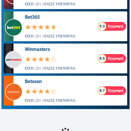
ΕΕΕΠ | 21+ | ΠΑΙΞΕ ΥΠΕΥΘΥΝΑ
Bet365
☆☆☆☆☆
★★★★★
9.3
Εγγραφή
ΕΕΕΠ | 21+ | ΠΑΙΞΕ ΥΠΕΥΘΥΝΑ
Winmasters
☆☆☆☆☆
★★★★★
8.5
Εγγραφή
ΕΕΕΠ | 21+ | ΠΑΙΞΕ ΥΠΕΥΘΥΝΑ
Betsson
☆☆☆☆☆
★★★★★
8.7
Εγγραφή
ΕΕΕΠ | 21+ | ΠΑΙΞΕ ΥΠΕΥΘΥΝΑ