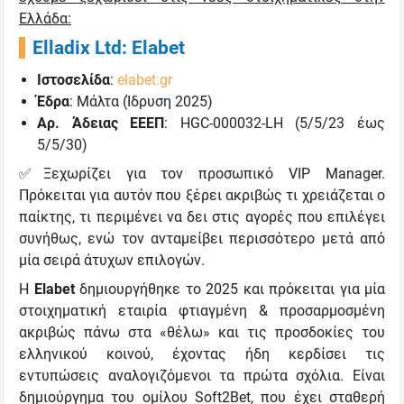
Ελλάδα:
Elladix Ltd: Elabet
Ιστοσελίδα
:
elabet.gr
Έδρα
: Μάλτα (Ίδρυση 2025)
Αρ. Άδειας ΕΕΕΠ
: HGC-000032-LH (5/5/23 έως
5/5/30)
✅Ξεχωρίζει για τον προσωπικό VIP Manager.
Πρόκειται για αυτόν που ξέρει ακριβώς τι χρειάζεται ο
παίκτης, τι περιμένει να δει στις αγορές που επιλέγει
συνήθως, ενώ τον ανταμείβει περισσότερο μετά από
μία σειρά άτυχων επιλογών.
Η
Elabet
δημιουργήθηκε το 2025 και πρόκειται για μία
στοιχηματική εταιρία φτιαγμένη & προσαρμοσμένη
ακριβώς πάνω στα «θέλω» και τις προσδοκίες του
ελληνικού κοινού, έχοντας ήδη κερδίσει τις
εντυπώσεις αναλογιζόμενοι τα πρώτα σχόλια. Είναι
δημιούργημα του ομίλου Soft2Bet, που έχει σταθερή