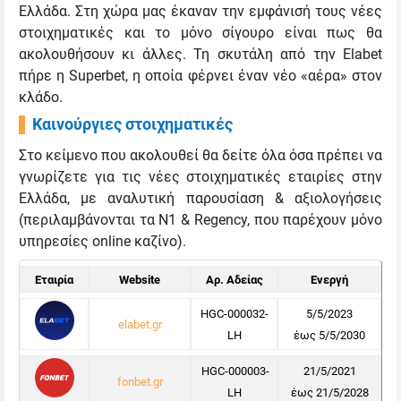
Ελλάδα. Στη χώρα μας έκαναν την εμφάνισή τους νέες
στοιχηματικές και το μόνο σίγουρο είναι πως θα
ακολουθήσουν κι άλλες. Τη σκυτάλη από την Elabet
πήρε η Superbet, η οποία φέρνει έναν νέο «αέρα» στον
κλάδο.
Καινούργιες στοιχηματικές
Στο κείμενο που ακολουθεί θα δείτε όλα όσα πρέπει να
γνωρίζετε για τις
νέες στοιχηματικές εταιρίες στην
Ελλάδα, με αναλυτική παρουσίαση & αξιολογήσεις
(περιλαμβάνονται τα Ν1 & Regency, που παρέχουν μόνο
υπηρεσίες online καζίνο).
Εταιρία
Website
Αρ. Αδείας
Ενεργή
HGC-000032-
5/5/2023
elabet.gr
LH
έως 5/5/2030
HGC-000003-
21/5/2021
fonbet.gr
LH
έως 21/5/2028