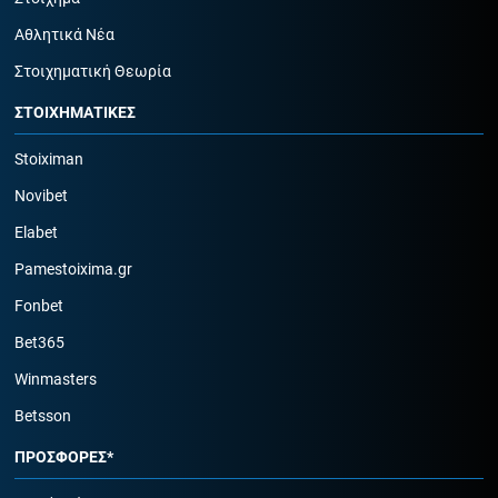
Αθλητικά Νέα
Στοιχηματική Θεωρία
ΣΤΟΙΧΗΜΑΤΙΚΕΣ
Stoiximan
Novibet
Elabet
Pamestoixima.gr
Fonbet
Bet365
Winmasters
Betsson
ΠΡΟΣΦΟΡΕΣ*