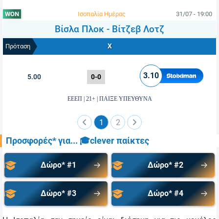
WON
Ισοπαλία Ημέρας
31/07 - 19:00
Βίσλα Πλοκ
-
Βίτζεβ Λοτζ
Χ
Πρόταση
ΠΟΝΤΑΡΙΣΜΑ
ΑΠΟΤΕΛΕΣΜΑ
ΑΠΟΔΟΣΗ
3.10
5.00
0-0
ΕΕΕΠ | 21+ | ΠΑΙΞΕ ΥΠΕΥΘΥΝΑ
1
2
Προσφορές* για... 🎓clever παίκτες
Δώρο* #1
Δώρο* #2
Δώρο* #3
Δώρο* #4