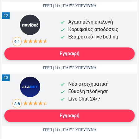
ΕΕΕΠ | 21+ | ΠΑΙΞΕ ΥΠΕΥΘΥΝΑ
Αγαπημένη επιλογή
Κορυφαίες αποδόσεις
Εξαιρετικό live betting
☆☆☆☆☆
★★★★★
9.1
Εγγραφή
ΕΕΕΠ | 21+ | ΠΑΙΞΕ ΥΠΕΥΘΥΝΑ
Νέα στοιχηματική
Eύκολη πλοήγηση
Live Chat 24/7
☆☆☆☆☆
★★★★★
8.8
Εγγραφή
ΕΕΕΠ | 21+ | ΠΑΙΞΕ ΥΠΕΥΘΥΝΑ