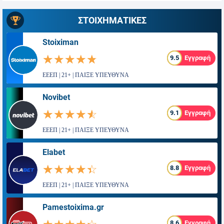
ΣΤΟΙΧΗΜΑΤΙΚΕΣ
Stoiximan
☆☆☆☆☆
★★★★★
9.5
Εγγραφή
ΕΕΕΠ | 21+ | ΠΑΙΞΕ ΥΠΕΥΘΥΝΑ
Novibet
☆☆☆☆☆
★★★★★
9.1
Εγγραφή
ΕΕΕΠ | 21+ | ΠΑΙΞΕ ΥΠΕΥΘΥΝΑ
Elabet
☆☆☆☆☆
★★★★★
8.8
Εγγραφή
ΕΕΕΠ | 21+ | ΠΑΙΞΕ ΥΠΕΥΘΥΝΑ
Pamestoixima.gr
8.6
Εγγραφή