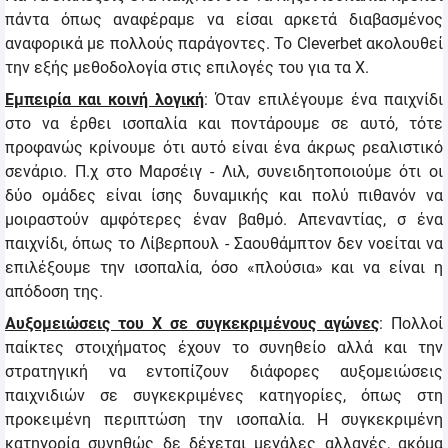
πάντα όπως αναφέραμε να είσαι αρκετά διαβασμένος
αναφορικά με πολλούς παράγοντες. Το Cleverbet ακολουθεί
την εξής μεθοδολογία στις επιλογές του για τα Χ.
Εμπειρία και κοινή λογική
: Όταν επιλέγουμε ένα παιχνίδι
στο να έρθει ισοπαλία και ποντάρουμε σε αυτό, τότε
προφανώς κρίνουμε ότι αυτό είναι ένα άκρως ρεαλιστικό
σενάριο. Π.χ στο Μαρσέιγ - Λιλ, συνειδητοποιούμε ότι οι
δύο ομάδες είναι ίσης δυναμικής και πολύ πιθανόν να
μοιραστούν αμφότερες έναν βαθμό. Απεναντίας, σ ένα
παιχνίδι, όπως το Λίβερπουλ - Σαουθάμπτον δεν νοείται να
επιλέξουμε την ισοπαλία, όσο «πλούσια» και να είναι η
απόδοση της.
Αυξομειώσεις του Χ σε συγκεκριμένους αγώνες
: Πολλοί
παίκτες στοιχήματος έχουν το συνηθείο αλλά και την
στρατηγική να εντοπίζουν διάφορες αυξομειώσεις
παιχνιδιών σε συγκεκριμένες κατηγορίες, όπως στη
προκειμένη περιπτώση την ισοπαλία. Η συγκεκριμένη
κατηγορία συνηθώς δε δέχεται μεγάλες αλλαγές, ακόμα