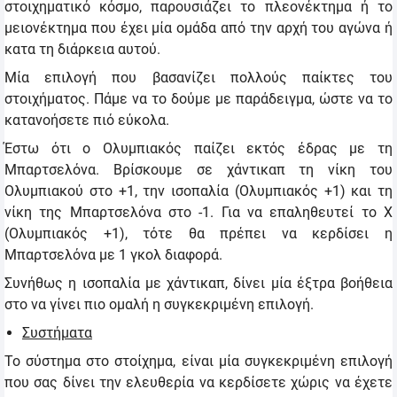
στοιχηματικό κόσμο, παρουσιάζει το πλεονέκτημα ή το
μειονέκτημα που έχει μία ομάδα από την αρχή του αγώνα ή
κατα τη διάρκεια αυτού.
Μία επιλογή που βασανίζει πολλούς παίκτες του
στοιχήματος. Πάμε να το δούμε με παράδειγμα, ώστε να το
κατανοήσετε πιό εύκολα.
Έστω ότι ο Ολυμπιακός παίζει εκτός έδρας με τη
Μπαρτσελόνα. Βρίσκουμε σε χάντικαπ τη νίκη του
Ολυμπιακού στο +1, την ισοπαλία (Ολυμπιακός +1) και τη
νίκη της Μπαρτσελόνα στο -1. Για να επαληθευτεί το Χ
(Ολυμπιακός +1), τότε θα πρέπει να κερδίσει η
Μπαρτσελόνα με 1 γκολ διαφορά.
Συνήθως η ισοπαλία με χάντικαπ, δίνει μία έξτρα βοήθεια
στο να γίνει πιο ομαλή η συγκεκριμένη επιλογή.
Συστήματα
Το σύστημα στο στοίχημα, είναι μία συγκεκριμένη επιλογή
που σας δίνει την ελευθερία να κερδίσετε χώρις να έχετε