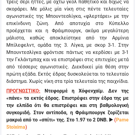
τρεις σερί ήττες, με οχτώ γκολ παθητικό και δίχως να
σκοράρει. Με μόλις μία νίκη στις πέντε τελευταίες
αγωνιστικές της Μπουντεσλίγκα, «φλερτάρει» με την
επικίνδυνη ζώνη. Από αποτυχία στο Κύπελλο
προέρχεται και η Φράιμπουργκ, ακόμα μεγαλύτερη
μάλιστα, καθώς αποκλείστηκε από την Αρμίνια
Μπίλεφελντ, ομάδα της 3. Λίγκα, με σκορ 3-1. Στην
Μπουντεσλίγκα φρόντισε πάντως να κερδίσει με 3-1
την Γκλάντμπαχ και να επιστρέψει στις επιτυχίες μετά
από τέσσερις αγωνιστικές. Διεκδικεί μία θέση στην
πρώτη εξάδα. Εκτός έδρας δυσκολεύεται το τελευταίο
διάστημα. Χωρίς νίκη στα τρία τελευταία της παιχνίδια.
ΠΡΟΓΝΩΣΤΙΚΟ:
Ντεφορμέ η Χόφενχαϊμ. Δεν της
«πάνε» τα εκτός έδρας. Επιστρέφει στην έδρα της με
την ελπίδα ότι θα επιστρέφει και στη βαθμολογική
συγκομιδή. Στον αντίποδα, η Φράιμπουργκ ζορίζεται
μακριά από το «σπίτι» της. Στο 1.97 το
2 DNB.
▶️
(
Pame
Stoixima
)