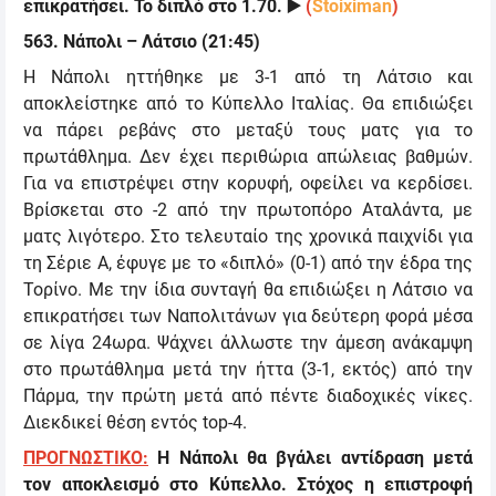
επικρατήσει. Το διπλό στο 1.70.
▶️
(
Stoiximan
)
563. Νάπολι – Λάτσιο (21:45)
Η Νάπολι ηττήθηκε με 3-1 από τη Λάτσιο και
αποκλείστηκε από το Κύπελλο Ιταλίας. Θα επιδιώξει
να πάρει ρεβάνς στο μεταξύ τους ματς για το
πρωτάθλημα. Δεν έχει περιθώρια απώλειας βαθμών.
Για να επιστρέψει στην κορυφή, οφείλει να κερδίσει.
Βρίσκεται στο -2 από την πρωτοπόρο Αταλάντα, με
ματς λιγότερο. Στο τελευταίο της χρονικά παιχνίδι για
τη Σέριε Α, έφυγε με το «διπλό» (0-1) από την έδρα της
Τορίνο. Με την ίδια συνταγή θα επιδιώξει η Λάτσιο να
επικρατήσει των Ναπολιτάνων για δεύτερη φορά μέσα
σε λίγα 24ωρα. Ψάχνει άλλωστε την άμεση ανάκαμψη
στο πρωτάθλημα μετά την ήττα (3-1, εκτός) από την
Πάρμα, την πρώτη μετά από πέντε διαδοχικές νίκες.
Διεκδικεί θέση εντός
top-4.
ΠΡΟΓΝΩΣΤΙΚΟ:
Η Νάπολι θα βγάλει αντίδραση μετά
τον αποκλεισμό στο Κύπελλο. Στόχος η επιστροφή