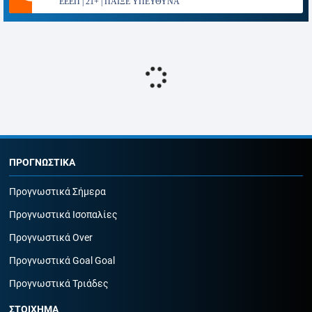
ΕΕΕΠ | 21+ | ΠΑΙΞΕ ΥΠΕΥΘΥΝΑ
ΠΡΟΓΝΩΣΤΙΚΑ
Προγνωστικά Σήμερα
Προγνωστικά Ισοπαλίες
Προγνωστικά Over
Προγνωστικά Goal Goal
Προγνωστικά Τριάδες
ΣΤΟΙΧΗΜΑ