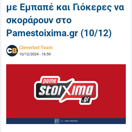
με Εμπαπέ και Γιόκερες να
σκοράρουν στο
Pamestoixima.gr (10/12)
Cleverbet Team
10/12/2024 - 16:59