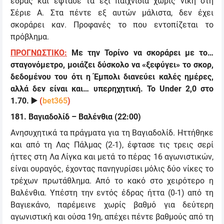
έδρας και έφτασε τα έξι παιχνίδια χωρίς νίκη στη
Σέριε Α. Στα πέντε εξ αυτών μάλιστα, δεν έχει
σκοράρει καν. Προφανές το που εντοπίζεται το
πρόβλημα.
ΠΡΟΓΝΩΣΤΙΚΟ:
Με την Τορίνο να σκοράρει με το…
σταγονόμετρο, μοιάζει δύσκολο να «ξεφύγει» το σκορ,
δεδομένου του ότι η Έμπολι διανεύει καλές ημέρες,
αλλά δεν είναι και… υπερηχητική. Το
Under 2,0
στο
1.70.
▶️
(
bet365
)
181
.
Βαγιαδολίδ – Βαλένθια
(22:00)
Α
νησυχητικά τα πράγματα για τη Βαγιαδολίδ. Ηττήθηκε
και από τη Λας Πάλμας (2-1), έφτασε τις τρεις σερί
ήττες στη Λα Λίγκα και μετά το πέρας 16 αγωνιστικών,
είναι ουραγός, έχοντας πανηγυρίσει μόλις δύο νίκες το
τρέχων πρωτάθλημα. Από το κακό στο χειρότερο η
Βαλένθια. Υπέστη την εντός έδρας ήττα (0-1) από τη
Βαγιεκάνο, παρέμεινε χωρίς βαθμό για δεύτερη
αγωνιστική και ούσα 19η, απέχει πέντε βαθμούς από τη