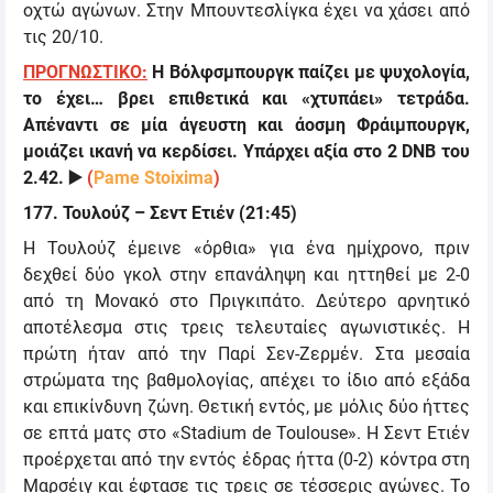
οχτώ αγώνων. Στην Μπουντεσλίγκα έχει να χάσει από
τις 20/10.
ΠΡΟΓΝΩΣΤΙΚΟ:
Η Βόλφσμπουργκ παίζει με ψυχολογία,
το έχει… βρει επιθετικά και «χτυπάει» τετράδα.
Απέναντι σε μία άγευστη και άοσμη Φράιμπουργκ,
μοιάζει ικανή να κερδίσει.
Υπάρχει αξία στο 2
DNB
του
2.42.
▶️
(
Pame Stoixima
)
177. Τουλούζ – Σεντ Ετιέν (21:45)
Η Τουλούζ έμεινε «όρθια» για ένα ημίχρονο, πριν
δεχθεί δύο γκολ στην επανάληψη και ηττηθεί με 2-0
από τη Μονακό στο Πριγκιπάτο. Δεύτερο αρνητικό
αποτέλεσμα στις τρεις τελευταίες αγωνιστικές. Η
πρώτη ήταν από την Παρί Σεν-Ζερμέν. Στα μεσαία
στρώματα της βαθμολογίας, απέχει το ίδιο από εξάδα
και επικίνδυνη ζώνη. Θετική εντός, με μόλις δύο ήττες
σε επτά ματς στο «Stadium de Toulouse». Η Σεντ Ετιέν
προέρχεται από την εντός έδρας ήττα (0-2) κόντρα στη
Μαρσέιγ και έφτασε τις τρεις σε τέσσερις αγώνες. Το