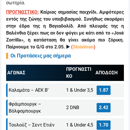
σωτηρία.
ΠΡΟΓΝΩΣΤΙΚΟ:
Καίριας σημασίας παιχνίδι. Αμφότερες
εντός της ζώνης του υποβιβασμού. Συνήθως σκοράρει
στην έδρα της η Βαγιαδολίδ. Από πλευράς της η
Βαλένθια ξέρει πως αν δεν φύγει με κάτι από το «José
Zorrilla», η κατάσταση θα γίνει ακόμα πιο ζόρικη.
Παίρνουμε το
G/G
στο 2.05.
▶️
(
Stoiximan
)
Οι Προτάσεις μας σήμερα
ΠΡΟΓΝΩΣΤΙ
ΑΓΩΝΑΣ
ΑΠΟΔΟΣΗ
ΚΟ
Καλαμάτα – ΑΕΚ Β’
1 & Under 3,5
1.87
Φράιμπουργκ –
2 DNB
2.42
Βόλφσμπουργκ
Τουλούζ – Σεντ Ετιέν
1 & Under 4,5
1.70