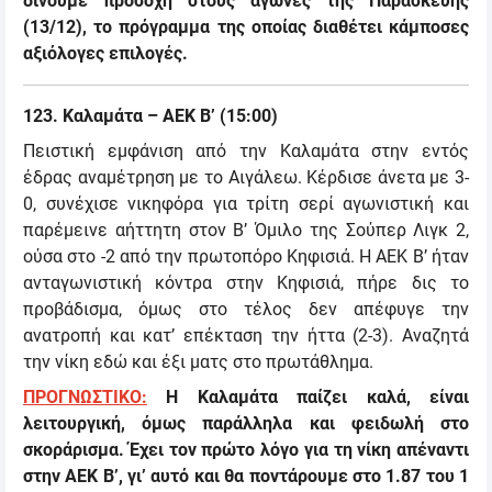
δίνουμε προσοχή στους αγώνες της Παρασκευής
(13/12), το πρόγραμμα της οποίας διαθέτει κάμποσες
αξιόλογες επιλογές.
123
.
Καλαμάτα – ΑΕΚ Β’
(15:00)
Πειστική εμφάνιση από την Καλαμάτα στην εντός
έδρας αναμέτρηση με το Αιγάλεω. Κέρδισε άνετα με 3-
0, συνέχισε νικηφόρα για τρίτη σερί αγωνιστική και
παρέμεινε αήττητη στον Β’ Όμιλο της Σούπερ Λιγκ 2,
ούσα στο -2 από την πρωτοπόρο Κηφισιά. Η ΑΕΚ Β’ ήταν
ανταγωνιστική κόντρα στην Κηφισιά, πήρε δις το
προβάδισμα, όμως στο τέλος δεν απέφυγε την
ανατροπή και κατ’ επέκταση την ήττα (2-3). Αναζητά
την νίκη εδώ και έξι ματς στο πρωτάθλημα.
ΠΡΟΓΝΩΣΤΙΚΟ:
Η Καλαμάτα παίζει καλά, είναι
λειτουργική, όμως παράλληλα και φειδωλή στο
σκοράρισμα. Έχει τον πρώτο λόγο για τη νίκη απέναντι
στην ΑΕΚ Β’, γι’ αυτό και θα
ποντάρουμε στο 1.87 του 1