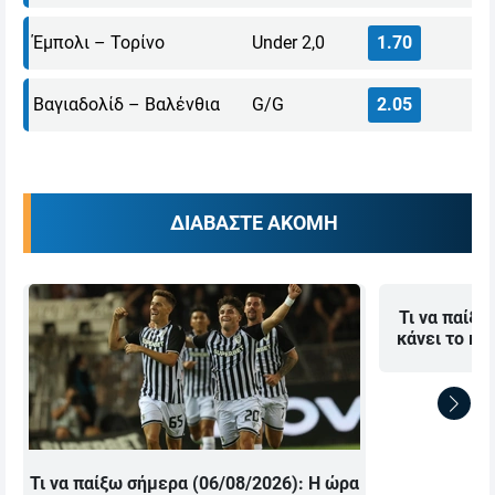
Έμπολι – Τορίνο
Under 2,0
1.70
Βαγιαδολίδ – Βαλένθια
G/G
2.05
ΔΙΑΒΑΣΤΕ ΑΚΟΜΗ
Τι να παίξω
κάνει το κα
Τι να παίξω σήμερα (06/08/2026): Η ώρα