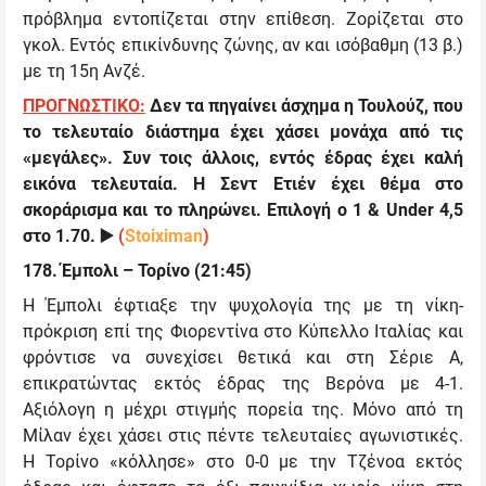
πρόβλημα εντοπίζεται στην επίθεση. Ζορίζεται στο
γκολ. Εντός επικίνδυνης ζώνης, αν και ισόβαθμη (13 β.)
με τη 15η Ανζέ.
ΠΡΟΓΝΩΣΤΙΚΟ:
Δεν τα πηγαίνει άσχημα η Τουλούζ, που
το τελευταίο διάστημα έχει χάσει μονάχα από τις
«μεγάλες». Συν τοις άλλοις, εντός έδρας έχει καλή
εικόνα τελευταία. Η Σεντ Ετιέν έχει θέμα στο
σκοράρισμα και το πληρώνει. Επιλογή ο 1 &
Under 4,5
στο 1.70.
▶️
(
Stoiximan
)
178
.
Έμπολι – Τορίνο
(21:45)
Η Έμπολι έφτιαξε την ψυχολογία της με τη νίκη-
πρόκριση επί της Φιορεντίνα στο Κύπελλο Ιταλίας και
φρόντισε να συνεχίσει θετικά και στη Σέριε Α,
επικρατώντας εκτός έδρας της Βερόνα με 4-1.
Αξιόλογη η μέχρι στιγμής πορεία της. Μόνο από τη
Μίλαν έχει χάσει στις πέντε τελευταίες αγωνιστικές.
Η Τορίνο «κόλλησε» στο 0-0 με την Τζένοα εκτός