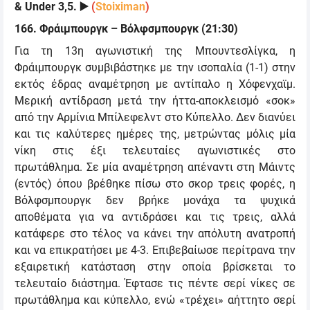
&
Under 3,5
.
▶️
(
Stoiximan
)
166.
Φράιμπουργκ – Βόλφσμπουργκ
(21:30)
Γ
ια τη 13η αγωνιστική της Μπουντεσλίγκα, η
Φράιμπουργκ συμβιβάστηκε με την ισοπαλία (1-1) στην
εκτός έδρας αναμέτρηση με αντίπαλο η Χόφενχαϊμ.
Μερική αντίδραση μετά την ήττα-αποκλεισμό «σοκ»
από την Αρμίνια Μπίλεφελντ στο Κύπελλο. Δεν διανύει
και τις καλύτερες ημέρες της, μετρώντας μόλις μία
νίκη στις έξι τελευταίες αγωνιστικές στο
πρωτάθλημα.
Σε μία αναμέτρηση απέναντι στη Μάιντς
(εντός) όπου βρέθηκε πίσω στο σκορ τρεις φορές, η
Βόλφσμπουργκ δεν βρήκε μονάχα τα ψυχικά
αποθέματα για να αντιδράσει και τις τρεις, αλλά
κατάφερε στο τέλος να κάνει την απόλυτη ανατροπή
και να επικρατήσει με 4-3. Επιβεβαίωσε περίτρανα την
εξαιρετική κατάσταση στην οποία βρίσκεται το
τελευταίο διάστημα. Έφτασε τις πέντε σερί νίκες σε
πρωτάθλημα και κύπελλο, ενώ «τρέχει» αήττητο σερί