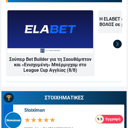
Η ELABET ονο
ΒΟΛΟΣ σε μια
Σούπερ Bet Builder για τη Σαουθάμπτον
και «Ενισχυμένη» Μπέρμιγχαμ στο
League Cup Αγγλίας (8/8)
ΣΤΟΙΧΗΜΑΤΙΚΕΣ
Stoiximan
☆☆☆☆☆
★★★★★
9.5
Εγγραφή