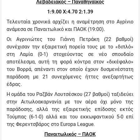
Λεβαδειακός – Παναθηναϊκός
1:9.00
X
:4.70 2:1.39
Τελευταία χρονικά αρχίζει η αναμέτρηση στο Αγρίνιο
ανάμεσα σε Παναιτωλικό και ΠΑΟΚ (19:00).
Οι Αγρινιώτες του Γιάννη Πετράκη (22 βαθμοί)
συνέχισαν την εξαιρετική πορεία τους με το «διπλό»
στη Λαμία (0-1) στοχεύοντας σε νέο σπουδαίο
αποτέλεσμα, αυτή τη φορά κόντρα στον «δικέφαλο»
του Βορρά, απέναντι στον οποίο έχουν δυσμενέστατη
παράδοση με 21 συνεχόμενες ήττες ανεξαρτήτως
έδρας.
Η ομάδα του Ραζβάν Λουτσέσκου (27 βαθμοί) ταξιδεύει
στην Αιτωλοακαρνανία με τον αέρα όχι μόνο της
παράδοσης, αλλά της εξαιρετικής επίδοσης εκτός
Τούμπας (6-1-0) αλλά και του εκκωφαντικού 5-0 επί
της Φερεντσβάρος στο Europa League.
Παναιτωλικός – ΠΑΟΚ