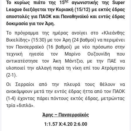
ης
To κυρίως πιάτο της 15
αγωνιστικής της Super
League διεξάγεται την Κυριακή (15/12) με εκτός έδρας
αποστολές για ΠΑΟΚ και Παναθηναϊκό και εντός έδρας
δοκιμασία για τον Άρη.
Το πρόγραμμα της ημέρας ανοίγει στο «Κλεάνθης
Βικελίδης» (15:30) με τον Άρη (24 βαθμοί) να περιμένει
τον Πανσερραϊκό (16 βαθμοί) με νέο πρόσωπο στην
τεχνική ηγεσία τον Μαρίνο Ουζουνίδη που
αντικατέστησε τον Άκη Μάντζιο, με την ΠΑΕ να
υλοποιεί την αλλαγή παρά τη νίκη επί του Ατρόμητου
(2-1).
Οι Σερραίοι από την πλευρά τους θέλουν να
ανακάμψουν μετά την εντός έδρας ήττα από τον ΠΑΟΚ
(1-4) έχοντας πάρει πόντους εκτός έδρας, μετρώντας
τρία «διπλά».
Άρης – Πανσερραϊκός
1:1.57
X
:4.20 2:6.00