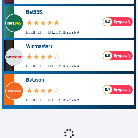
Bet365
☆☆☆☆☆
★★★★★
9.3
Εγγραφή
ΕΕΕΠ | 21+ | ΠΑΙΞΕ ΥΠΕΥΘΥΝΑ
Winmasters
☆☆☆☆☆
★★★★★
8.5
Εγγραφή
ΕΕΕΠ | 21+ | ΠΑΙΞΕ ΥΠΕΥΘΥΝΑ
Betsson
☆☆☆☆☆
★★★★★
8.7
Εγγραφή
ΕΕΕΠ | 21+ | ΠΑΙΞΕ ΥΠΕΥΘΥΝΑ