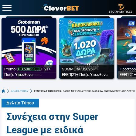
ΣΤΟΙΧΗΜΑΤΙΚΕΣ
Promo STX500✅ ΕΕΕΠ|21+
SUMMERAKI2026✅
Προσφορ
Παίξε Υπεύθυνα
ΕΕΕΠ|21+ Παίξε Υπεύθυνα
ΕΕΕΠ|21+
ΔΕΛΤΙΑ ΤΥΠΟΥ
ΣΥΝΕΧΕΙΑ ΣΤΗΝ SUPER LEAGUE ΜΕ ΕΙΔΙΚΑ ΣΤΟΙΧΗΜΑΤΑ ΚΑΙ ΕΝΙΣΧΥΜΕΝΕΣ ΑΠΟΔΟΣΕΙΣ! 
Δελτία Τύπου
Συνέχεια στην Super
League με ειδικά