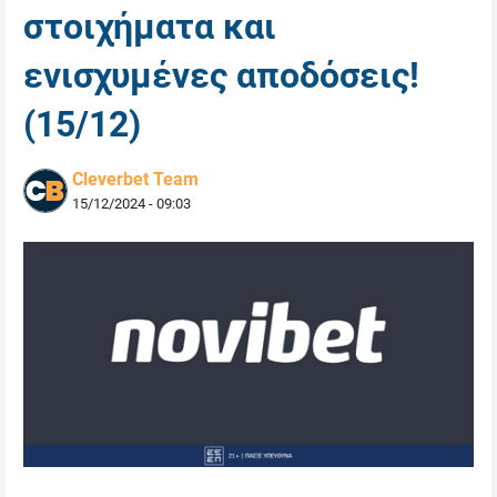
στοιχήματα και
ενισχυμένες αποδόσεις!
(15/12)
Cleverbet Team
15/12/2024 - 09:03