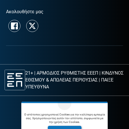
Ακολουθήστε μας
21+ | ΑΡΜΟΔΙΟΣ ΡΥΘΜΙΣΤΗΣ ΕΕΕΠ | ΚΙΝΔΥΝΟΣ
ΕΘΙΣΜΟΥ & ΑΠΩΛΕΙΑΣ ΠΕΡΙΟΥΣΙΑΣ |
ΠΑΙΞΕ
ΥΠΕΥΘΥΝΑ
21+
Ο ιστότοπος χρησιμοποιεί Cookies για την καλύτερη εμπειρία
σας. Χρησιμοποιώντας αυτόν τον ιστότοπο, συμφωνείτε με
την χρήση των Cookies.