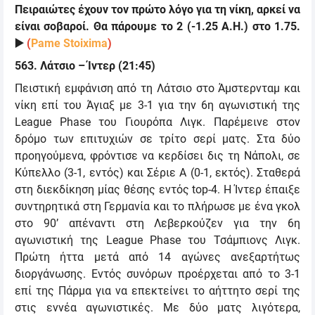
Πειραιώτες έχουν τον πρώτο λόγο για τη νίκη, αρκεί να
είναι σοβαροί. Θα πάρουμε το 2 (-1.25 Α.Η.) στο 1.75.
▶️
(
Pame Stoixima
)
563. Λάτσιο – Ίντερ (21:45)
Πειστική εμφάνιση από τη Λάτσιο στο Άμστερνταμ και
νίκη επί του Άγιαξ με 3-1 για την 6η αγωνιστική της
League Phase
του Γιουρόπα Λιγκ. Παρέμεινε στον
δρόμο των επιτυχιών σε τρίτο σερί ματς. Στα δύο
προηγούμενα, φρόντισε να κερδίσει δις τη Νάπολι, σε
Κύπελλο (3-1, εντός) και Σέριε Α (0-1, εκτός). Σταθερά
στη διεκδίκηση μίας θέσης εντός
top-4.
Η Ίντερ έπαιξε
συντηρητικά στη Γερμανία και το πλήρωσε με ένα γκολ
στο 90’ απέναντι στη Λεβερκούζεν για την 6η
αγωνιστική της
League Phase
του Τσάμπιονς Λιγκ.
Πρώτη ήττα μετά από 14 αγώνες ανεξαρτήτως
διοργάνωσης. Εντός συνόρων προέρχεται από το 3-1
επί της Πάρμα για να επεκτείνει το αήττητο σερί της
στις εννέα αγωνιστικές. Με δύο ματς λιγότερα,