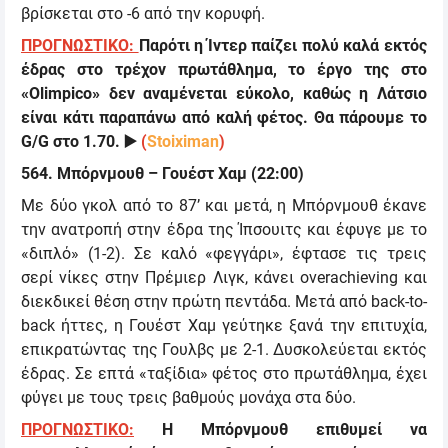
βρίσκεται στο -6 από την κορυφή.
ΠΡΟΓΝΩΣΤΙΚΟ:
Παρότι η Ίντερ παίζει πολύ καλά εκτός
έδρας στο τρέχον πρωτάθλημα, το έργο της στο
«
Olimpico
» δεν αναμένεται
εύκολο, καθώς η Λάτσιο
είναι κάτι παραπάνω από καλή φέτος.
Θα πάρουμε το
G/G
στο 1.70.
▶️
(
Stoiximan
)
564. Μπόρνμουθ – Γουέστ Χαμ (22:00)
Με δύο γκολ από το 87’ και μετά, η Μπόρνμουθ έκανε
την ανατροπή στην έδρα της Ίπσουιτς και έφυγε με το
«διπλό» (1-2). Σε καλό «φεγγάρι», έφτασε τις τρεις
σερί νίκες στην Πρέμιερ Λιγκ, κάνει
overachieving
και
διεκδικεί θέση στην πρώτη πεντάδα. Μετά από
back-to-
back
ήττες, η Γουέστ Χαμ γεύτηκε ξανά την επιτυχία,
επικρατώντας της Γουλβς με 2-1. Δυσκολεύεται εκτός
έδρας. Σε επτά «ταξίδια» φέτος στο πρωτάθλημα, έχει
φύγει με τους τρεις βαθμούς μονάχα στα δύο.
ΠΡΟΓΝΩΣΤΙΚΟ:
Η Μπόρνμουθ επιθυμεί να