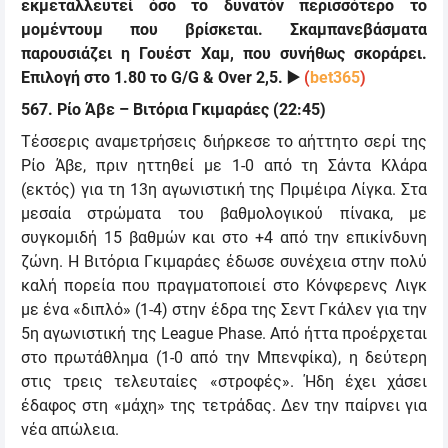
εκμεταλλευτεί όσο το δυνατόν περισσότερο το
μομέντουμ που βρίσκεται. Σκαμπανεβάσματα
παρουσιάζει η Γουέστ Χαμ, που συνήθως σκοράρει.
Επιλογή στο 1.80 το
G/G & Over 2,5.
▶️
(
bet365
)
567. Ρίο Άβε – Βιτόρια Γκιμαράες (22:45)
Τέσσερις αναμετρήσεις διήρκεσε το αήττητο σερί της
Ρίο Άβε, πριν ηττηθεί με 1-0 από τη Σάντα Κλάρα
(εκτός) για τη 13η αγωνιστική της Πριμέιρα Λίγκα. Στα
μεσαία στρώματα του βαθμολογικού πίνακα, με
συγκομιδή 15 βαθμών και στο +4 από την επικίνδυνη
ζώνη. Η Βιτόρια Γκιμαράες έδωσε συνέχεια στην πολύ
καλή πορεία που πραγματοποιεί στο Κόνφερενς Λιγκ
με ένα «διπλό» (1-4) στην έδρα της Σεντ Γκάλεν για την
5η αγωνιστική της
League Phase.
Από ήττα προέρχεται
στο πρωτάθλημα (1-0 από την Μπενφίκα), η δεύτερη
στις τρεις τελευταίες «στροφές». Ήδη έχει χάσει
έδαφος στη «μάχη» της τετράδας. Δεν την παίρνει για
νέα απώλεια.