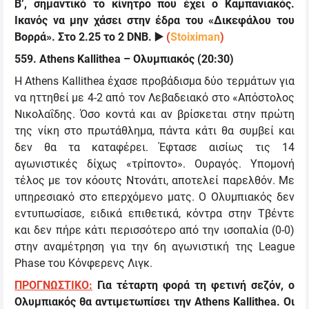
Β’, σημαντικό το κίνητρο που έχει ο Καμπανιακός.
Ικανός να μην χάσει στην έδρα του «Δικεφάλου του
Βορρά». Στο 2.25 το 2
DNB.
▶️
(
Stoiximan
)
559
.
A
thens Kallithea –
Ολυμπιακός
(
20:30
)
Η Athens Kallithea έχασε προβάδισμα δύο τερμάτων για
να ηττηθεί με 4-2 από τον Λεβαδειακό στο «Απόστολος
Νικολαΐδης. Όσο κοντά και αν βρίσκεται στην πρώτη
της νίκη στο πρωτάθλημα, πάντα κάτι θα συμβεί και
δεν θα τα καταφέρει. Έφτασε αισίως τις 14
αγωνιστικές δίχως «τρίποντο». Ουραγός. Υπομονή
τέλος με τον κόουτς Ντονάτι, αποτελεί παρελθόν. Με
υπηρεσιακό στο επερχόμενο ματς. Ο Ολυμπιακός δεν
εντυπωσίασε, ειδικά επιθετικά, κόντρα στην Τβέντε
και δεν πήρε κάτι περισσότερο από την ισοπαλία (0-0)
στην αναμέτρηση για την 6η αγωνιστική της
League
Phase
του Κόνφερενς Λιγκ.
ΠΡΟΓΝΩΣΤΙΚΟ:
Για τέταρτη φορά τη φετινή σεζόν, ο
Ολυμπιακός θα αντιμετωπίσει την
Athens Kallithea.
Οι