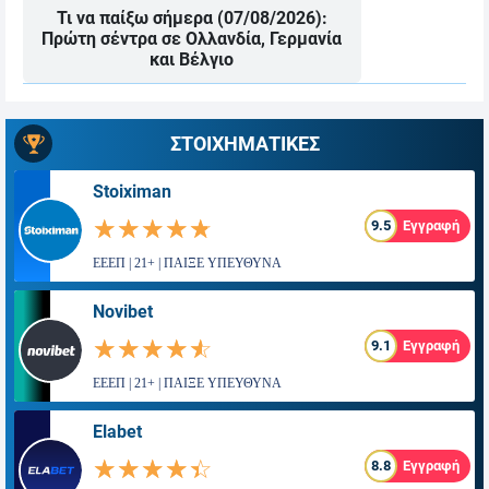
Τι να παίξω σήμερα (07/08/2026):
Πρώτη σέντρα σε Ολλανδία, Γερμανία
και Βέλγιο
ΣΤΟΙΧΗΜΑΤΙΚΕΣ
Stoiximan
☆☆☆☆☆
★★★★★
9.5
Εγγραφή
ΕΕΕΠ | 21+ | ΠΑΙΞΕ ΥΠΕΥΘΥΝΑ
Novibet
☆☆☆☆☆
★★★★★
9.1
Εγγραφή
ΕΕΕΠ | 21+ | ΠΑΙΞΕ ΥΠΕΥΘΥΝΑ
Elabet
☆☆☆☆☆
★★★★★
8.8
Εγγραφή