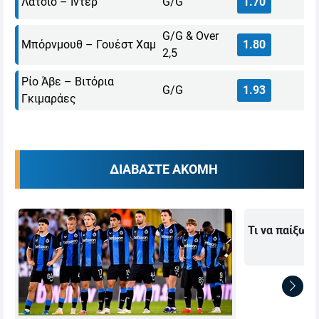
Λάτσιο – Ίντερ
G/G
1.70
G/G & Over
Μπόρνμουθ – Γουέστ Χαμ
1.80
2,5
Ρίο Άβε – Βιτόρια
G/G
1.93
Γκιμαράες
ΔΙΑΒΑΣΤΕ ΑΚΟΜΗ
Τι να παίξω 