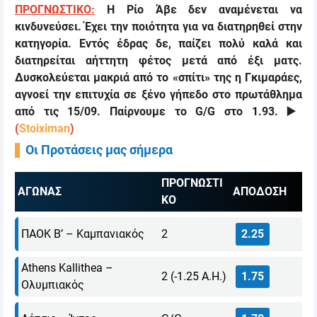
ΠΡΟΓΝΩΣΤΙΚΟ:
Η Ρίο Άβε δεν αναμένεται να
κινδυνεύσει. Έχει την ποιότητα για να διατηρηθεί στην
κατηγορία. Εντός έδρας δε, παίζει πολύ καλά και
διατηρείται αήττητη φέτος μετά από έξι ματς.
Δυσκολεύεται μακριά από το «σπίτι» της η Γκιμαράες,
αγνοεί την επιτυχία σε ξένο γήπεδο στο πρωτάθλημα
από τις 15/09.
Παίρνουμε το
G/G
στο 1.93.
▶️
(
Stoiximan
)
Οι Προτάσεις μας σήμερα
ΠΡΟΓΝΩΣΤΙ
ΑΓΩΝΑΣ
ΑΠΟΔΟΣΗ
ΚΟ
ΠΑΟΚ Β’ – Καμπανιακός
2
2.25
Athens Kallithea –
2 (-1.25 Α.Η.)
1.75
Ολυμπιακός