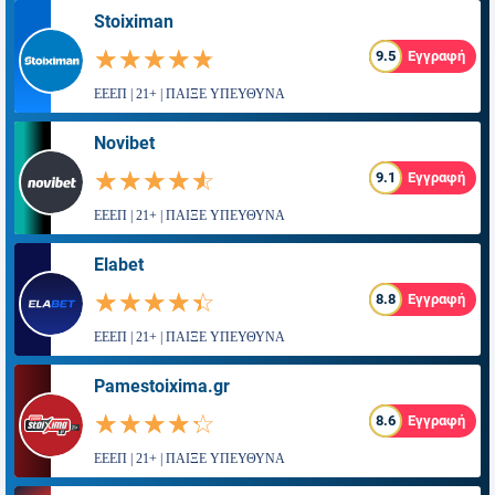
Stoiximan
☆☆☆☆☆
★★★★★
9.5
Εγγραφή
ΕΕΕΠ | 21+ | ΠΑΙΞΕ ΥΠΕΥΘΥΝΑ
Novibet
☆☆☆☆☆
★★★★★
9.1
Εγγραφή
ΕΕΕΠ | 21+ | ΠΑΙΞΕ ΥΠΕΥΘΥΝΑ
Elabet
☆☆☆☆☆
★★★★★
8.8
Εγγραφή
ΕΕΕΠ | 21+ | ΠΑΙΞΕ ΥΠΕΥΘΥΝΑ
Pamestoixima.gr
☆☆☆☆☆
★★★★★
8.6
Εγγραφή
ΕΕΕΠ | 21+ | ΠΑΙΞΕ ΥΠΕΥΘΥΝΑ