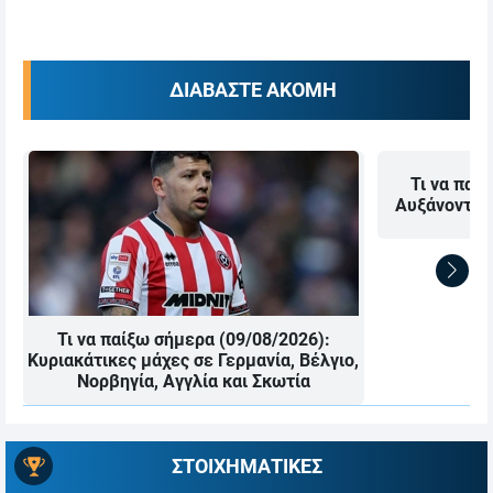
ΔΙΑΒΑΣΤΕ ΑΚΟΜΗ
Τι να παί
Αυξάνονται 
Τι να παίξω σήμερα (09/08/2026):
Κυριακάτικες μάχες σε Γερμανία, Βέλγιο,
Νορβηγία, Αγγλία και Σκωτία
ΣΤΟΙΧΗΜΑΤΙΚΕΣ