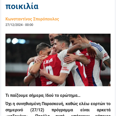
ποικιλία
Κωνσταντίνος Σπυρόπουλος
27/12/2024 - 00:00
Τι παίζουμε σήμερα; Ιδού το ερώτημα…
Όχι η συνηθισμένη Παρασκευή, καθώς ελέω εορτών το
σημερινό (27/12) πρόγραμμα είναι αρκετά