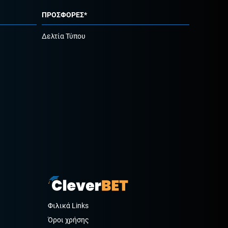
ΠΡΟΣΦΟΡΕΣ*
Δελτία Τύπου
Φιλικά Links
Όροι χρήσης