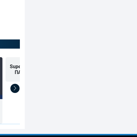
ΠΑΟΚ - Άντερλεχτ
Super προσφορά: Η πρόκριση του
και Ενισχυμένες 
ΠΑΟΚ σε απόδοση* 100! (6/8)
Betsson