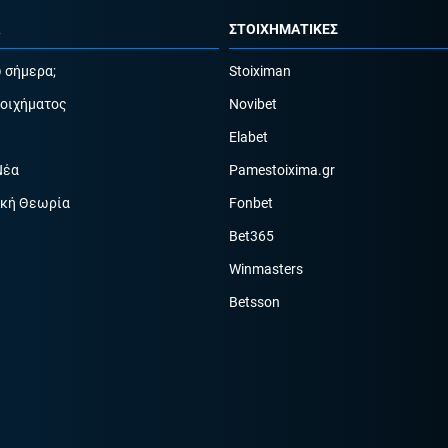
ΣΤΟΙΧΗΜΑΤΙΚΕΣ
ω σήμερα;
Stoiximan
τοιχήματος
Novibet
Elabet
Νέα
Pamestoixima.gr
ική Θεωρία
Fonbet
Bet365
Winmasters
Betsson