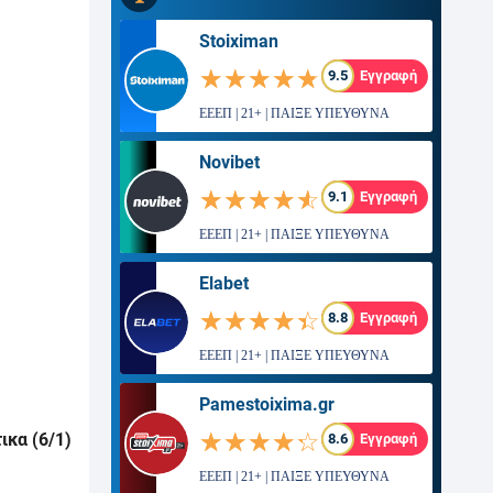
Stoiximan
☆☆☆☆☆
★★★★★
9.5
Εγγραφή
ΕΕΕΠ | 21+ | ΠΑΙΞΕ ΥΠΕΥΘΥΝΑ
Novibet
☆☆☆☆☆
★★★★★
9.1
Εγγραφή
ΕΕΕΠ | 21+ | ΠΑΙΞΕ ΥΠΕΥΘΥΝΑ
Elabet
☆☆☆☆☆
★★★★★
8.8
Εγγραφή
ΕΕΕΠ | 21+ | ΠΑΙΞΕ ΥΠΕΥΘΥΝΑ
Pamestoixima.gr
☆☆☆☆☆
★★★★★
κα (6/1)
8.6
Εγγραφή
ΕΕΕΠ | 21+ | ΠΑΙΞΕ ΥΠΕΥΘΥΝΑ