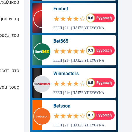
ιτωλικού
Fonbet
☆☆☆☆☆
★★★★★
8.6
Εγγραφή
ρήσουν τη
ΕΕΕΠ | 21+ | ΠΑΙΞΕ ΥΠΕΥΘΥΝΑ
ους», του
Bet365
☆☆☆☆☆
★★★★★
9.3
Εγγραφή
ΕΕΕΠ | 21+ | ΠΑΙΞΕ ΥΠΕΥΘΥΝΑ
ρεστ στο
Winmasters
☆☆☆☆☆
★★★★★
8.5
Εγγραφή
εναμ τους
ΕΕΕΠ | 21+ | ΠΑΙΞΕ ΥΠΕΥΘΥΝΑ
Betsson
☆☆☆☆☆
★★★★★
8.7
Εγγραφή
ΕΕΕΠ | 21+ | ΠΑΙΞΕ ΥΠΕΥΘΥΝΑ