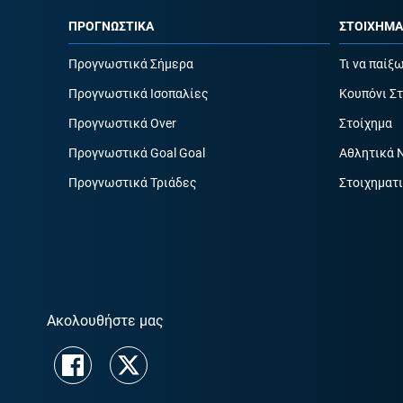
ΠΡΟΓΝΩΣΤΙΚΑ
ΣΤΟΙΧΗΜΑ
Προγνωστικά Σήμερα
Τι να παίξ
Προγνωστικά Ισοπαλίες
Κουπόνι Σ
Προγνωστικά Over
Στοίχημα
Προγνωστικά Goal Goal
Αθλητικά 
Προγνωστικά Τριάδες
Στοιχηματ
Ακολουθήστε μας