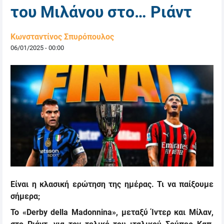
του Μιλάνου στο… Ριάντ
Κωνσταντίνος Σπυρόπουλος
06/01/2025 - 00:00
Είναι η κλασική ερώτηση της ημέρας. Τι να παίξουμε
σήμερα;
Το «Derby della Madonnina», μεταξύ Ίντερ και Μίλαν,