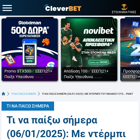
ΣΤΟΙΧΗΜΑΤΙΚΕΣ
Promo STX500✅ ΕΕΕΠ|21+
Απόδοση 100✅ ΕΕΕΠ|21+
Προσφορ
Παίξε Υπεύθυνα
Παίξε Υπεύθυνα
ΕΕΕΠ|21+
ΤΙ ΝΑ ΠΑΙΞΩ ΣΗΜΕΡΑ
ΤΙ ΝΑ ΠΑΙΞΩ ΣΗΜΕΡΑ (06/01/2025): ΜΕ ΝΤΕΡΜΠΙ ΤΟΥ ΜΙΛΑΝΟΥ ΣΤΟ… ΡΙΑΝΤ
ΤΙ ΝΑ ΠΑΙΞΩ ΣΗΜΕΡΑ
Τι να παίξω σήμερα
(06/01/2025): Με ντέρμπι