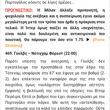
Πορτογάλος κόουτς σε λίγες ημέρες…
ΠΡΟΓΝΩΣΤΙΚΟ:
Η Μίλαν άλλαξε προπονητή, η
ψυχολογία της ανέβηκε και η συσπείρωση έγινε ακόμα
μεγαλύτερη μετά τον τρόπο που ήρθε η πρόκριση στον
τελικό. Η Ίντερ όμως παίζει σε άλλη «συχνότητα»,
είναι πολύ πιο δουλεμένη και αντικειμενικά πιο
ποιοτική. Θα πάρουμε τον άσο στο 1.75.
▶️
(
Pame
Stoixima
)
469
.
Γουλβς – Νότιγχαμ Φόρεστ
(22:00)
Παρότι υπέστη την ανατροπή, η Γουλβς δεν
εγκατέλειψε την προσπάθειά της στην έδρα της
Τότεναμ, ισοφάρισε στο 87’ και έφυγε με τον βαθμό (2-
2). Δεν επέκτεινε το νικηφόρο σερί της στα τρία
παιχνίδια, όμως τουλάχιστον διατηρήθηκε αήττητη.
Εμφανής η βελτίωσή της υπό τις οδηγίες του Βίτορ
Περέιρα. Επτά οι βαθμοί που έχει συγκεντρώσει με τον
Πορτογάλο στον πάγκο. Με αυτή την «αντεπίθεση»,
αναπτέρωσε για τα καλά τις ελπίδες παραμονής. Ούτε