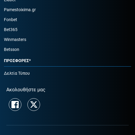
Pamestoixima.gr
Fonbet
Bet365
Winmasters
Betsson
ΠΡΟΣΦΟΡΕΣ*
Δελτία Τύπου
Ακολουθήστε μας