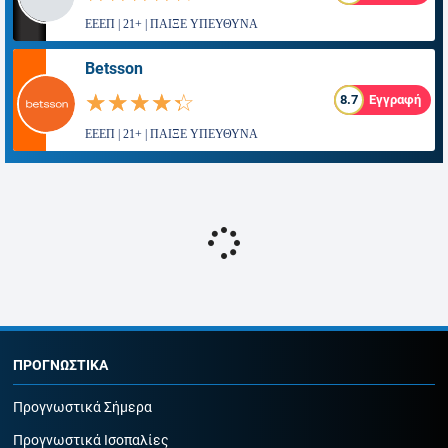
ΕΕΕΠ | 21+ | ΠΑΙΞΕ ΥΠΕΥΘΥΝΑ
Betsson
☆☆☆☆☆
★★★★★
8.7
Εγγραφή
ΕΕΕΠ | 21+ | ΠΑΙΞΕ ΥΠΕΥΘΥΝΑ
ΠΡΟΓΝΩΣΤΙΚΑ
Προγνωστικά Σήμερα
Προγνωστικά Ισοπαλίες