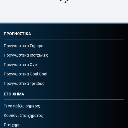
ΠΡΟΓΝΩΣΤΙΚΑ
Προγνωστικά Σήμερα
Προγνωστικά Ισοπαλίες
Προγνωστικά Over
Προγνωστικά Goal Goal
Προγνωστικά Τριάδες
ΣΤΟΙΧΗΜΑ
Τι να παίξω σήμερα;
Κουπόνι Στοιχήματος
Στοίχημα