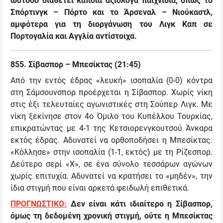
ωστόσο διαθέτει κάποια αξιόλογα παιχνίδια, όπως το
Σπόρτινγκ – Πόρτο και το Άρσεναλ – Νιούκαστλ,
αμφότερα για τη διοργάνωση του Λιγκ Καπ σε
Πορτογαλία και Αγγλία αντίστοιχα.
855
.
Σίβασπορ – Μπεσίκτας
(
21:45
)
Από την εντός έδρας «λευκή» ισοπαλία (0-0) κόντρα
στη Σάμσουνσπορ προέρχεται η Σίβασπορ. Χωρίς νίκη
στις έξι τελευταίες αγωνιστικές στη Σούπερ Λιγκ. Με
νίκη ξεκίνησε στον 4ο Όμιλο του Κυπέλλου Τουρκίας,
επικρατώντας με 4-1 της Κετσιορενγκουτσού Άνκαρα
εκτός έδρας. Αδυνατεί να ορθοποδήσει η Μπεσίκτας.
«Κόλλησε» στην ισοπαλία (1-1, εκτός) με τη Ρίζεσπορ.
Δεύτερο σερί «Χ», σε ένα σύνολο τεσσάρων αγώνων
χωρίς επιτυχία. Αδυνατεί να κρατήσει το «μηδέν», την
ίδια στιγμή που είναι αρκετά φειδωλή επιθετικά.
ΠΡΟΓΝΩΣΤΙΚΟ:
Δεν είναι κάτι ιδιαίτερο η Σίβασπορ,
όμως τη δεδομένη χρονική στιγμή, ούτε η Μπεσίκτας