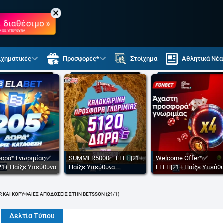
 διαθέσιμο »
 ΠΑΙΞΕ ΥΠΕΥΘΥΝΑ
ιχηματικές
Προσφορές*
Στοίχημα
Αθλητικά Νέα
ορά* Γνωριμίας✅
SUMMER5000✅ ΕΕΕΠ|21+
Welcome Offer*✅
21+ Παίξε Υπεύθυνα
Παίξε Υπεύθυνα
ΕΕΕΠ|21+ Παίξε Υπεύθ
 ΚΑΙ ΚΟΡΥΦΑΙΕΣ ΑΠΟΔΟΣΕΙΣ ΣΤΗΝ BETSSON (29/1)
Δελτία Τύπου