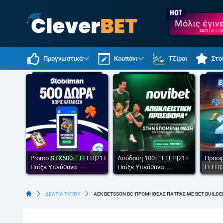
Μόλις έγινε
ΕΕΕΠ | 21+ |
Προγνωστικά
Κουπόνι
Τζίροι
Στο
Promo STX500✅ ΕΕΕΠ|21+
Απόδοση 100✅ ΕΕΕΠ|21+
Προσφ
Παίξε Υπεύθυνα
Παίξε Υπεύθυνα
ΕΕΕΠ|
ΔΕΛΤΙΑ ΤΥΠΟΥ
ΑΕΚ BETSSON BC-ΠΡΟΜΗΘΕΑΣ ΠΑΤΡΑΣ ΜΕ BET BUILDER