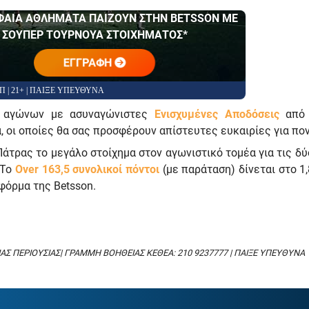
ΦΑΙΑ ΑΘΛΗΜΑΤΑ ΠΑΙΖΟΥΝ ΣΤΗΝ BETSSON ΜΕ
ΣΟΥΠΕΡ ΤΟΥΡΝΟΥΑ ΣΤΟΙΧΗΜΑΤΟΣ*
ΕΓΓΡΑΦΗ
Π | 21+ | ΠΑΙΞΕ ΥΠΕΥΘΥΝΑ
ς αγώνων με ασυναγώνιστες
Ενισχυμένες Αποδόσεις
από 
 οι οποίες θα σας προσφέρουν απίστευτες ευκαιρίες για πο
τρας το μεγάλο στοίχημα στον αγωνιστικό τομέα για τις δ
 Το
Over 163,5 συνολικοί πόντοι
(με παράταση) δίνεται στο 1,
φόρμα της Betsson.
ΑΣ ΠΕΡΙΟΥΣΙΑΣ| ΓΡΑΜΜΗ ΒΟΗΘΕΙΑΣ ΚΕΘΕΑ: 210 9237777 | ΠΑΙΞΕ ΥΠΕΥΘΥΝΑ