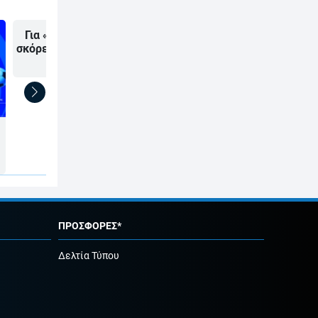
Για «Ενισχυμένο» προβάδισμα με
Παναθηναϊκός - ΤΣ
σκόρερ Γιάγκουσιτς ο Παναθηναϊκός
Builder και Ενισχ
στο Conference (5/8)
στην Betss
ΠΡΟΣΦΟΡΕΣ*
Δελτία Τύπου