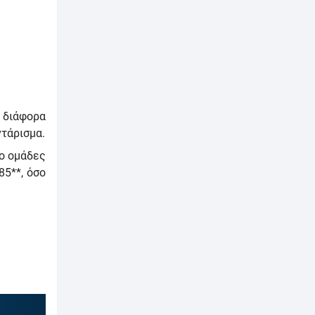
διάφορα
ντάρισμα.
ύο ομάδες
85**, όσο