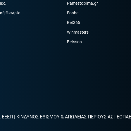
Νέα
Pamestoixima.gr
ική Θεωρία
Fonbet
Bet365
Winmasters
Betsson
 ΕΕΕΠ | ΚΙΝΔΥΝΟΣ ΕΘΙΣΜΟΥ & ΑΠΩΛΕΙΑΣ ΠΕΡΙΟΥΣΙΑΣ |
ΕΟΠΑΕ