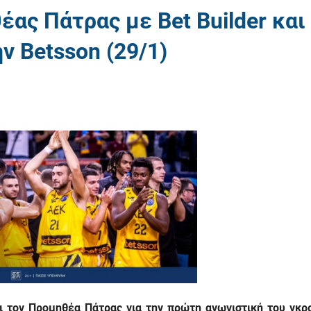
ς Πάτρας με Bet Builder και
ν Betsson (29/1)
 τον Προμηθέα Πάτρας για την πρώτη αγωνιστική του γκρο