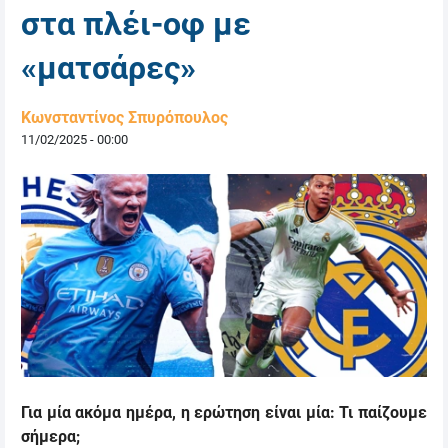
στα πλέι-οφ με
«ματσάρες»
Κωνσταντίνος Σπυρόπουλος
11/02/2025 - 00:00
Για μία ακόμα ημέρα, η ερώτηση είναι μία: Τι παίζουμε
σήμερα
;