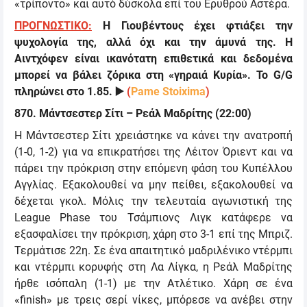
«τρίποντο» και αυτό δύσκολα επί του Ερυθρού Αστέρα.
ΠΡΟΓΝΩΣΤΙΚΟ:
Η Γιουβέντους έχει φτιάξει την
ψυχολογία της, αλλά όχι και την άμυνά της. Η
Αιντχόφεν είναι ικανότατη επιθετικά και δεδομένα
μπορεί να βάλει ζόρικα στη «γηραιά Κυρία». Το
G/G
πληρώνει στο 1.85.
▶️
(
Pame Stoixima
)
870. Μάντσεστερ Σίτι – Ρεάλ Μαδρίτης (22:00)
Η Μάντσεστερ Σίτι χρειάστηκε να κάνει την ανατροπή
(1-0, 1-2) για να επικρατήσει της Λέιτον Όριεντ και να
πάρει την πρόκριση στην επόμενη φάση του Κυπέλλου
Αγγλίας. Εξακολουθεί να μην πείθει, εξακολουθεί να
δέχεται γκολ. Μόλις την τελευταία αγωνιστική της
League Phase
του Τσάμπιονς Λιγκ κατάφερε να
εξασφαλίσει την πρόκριση, χάρη στο 3-1 επί της Μπριζ.
Τερμάτισε 22η. Σε ένα απαιτητικό μαδριλένικο ντέρμπι
και ντέρμπι κορυφής στη Λα Λίγκα, η Ρεάλ Μαδρίτης
ήρθε ισόπαλη (1-1) με την Ατλέτικο. Χάρη σε ένα
«
finish
» με τρεις σερί νίκες, μπόρεσε να ανέβει στην