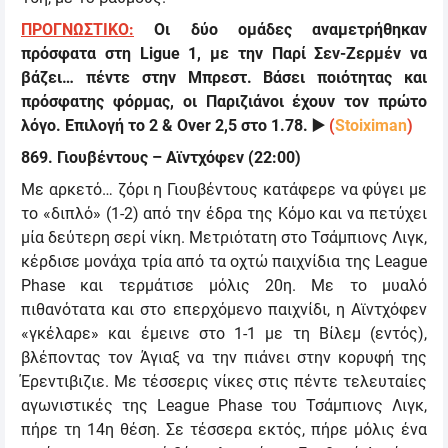
ΠΡΟΓΝΩΣΤΙΚΟ:
Οι δύο ομάδες αναμετρήθηκαν
πρόσφατα στη
Ligue 1,
με την Παρί Σεν-Ζερμέν να
βάζει… πέντε στην Μπρεστ. Βάσει ποιότητας και
πρόσφατης φόρμας, οι Παριζιάνοι έχουν τον πρώτο
λόγο. Επιλογή το 2 &
Over 2,5
στο 1.78.
▶️
(
Stoiximan
)
869. Γιουβέντους – Αϊντχόφεν (22:00)
Με αρκετό… ζόρι η Γιουβέντους κατάφερε να φύγει με
το «διπλό» (1-2) από την έδρα της Κόμο και να πετύχει
μία δεύτερη σερί νίκη. Μετριότατη στο Τσάμπιονς Λιγκ,
κέρδισε μονάχα τρία από τα οχτώ παιχνίδια της
League
Phase
και τερμάτισε μόλις 20η. Με το μυαλό
πιθανότατα και στο επερχόμενο παιχνίδι, η Αϊντχόφεν
«γκέλαρε» και έμεινε στο 1-1 με τη Βίλεμ (εντός),
βλέποντας τον Άγιαξ να την πιάνει στην κορυφή της
Έρεντιβιζιε. Με τέσσερις νίκες στις πέντε τελευταίες
αγωνιστικές της
League Phase
του Τσάμπιονς Λιγκ,
πήρε τη 14η θέση. Σε τέσσερα εκτός, πήρε μόλις ένα