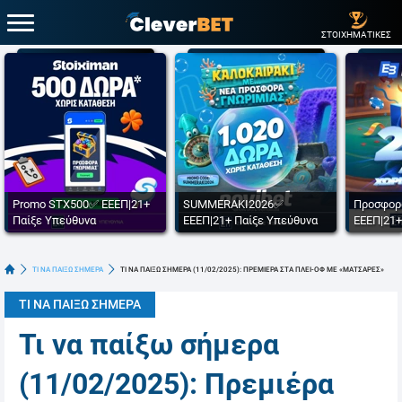
ΣΤΟΙΧΗΜΑΤΙΚΕΣ
Promo STX500✅ ΕΕΕΠ|21+
SUMMERAKI2026✅
Προσφορ
Παίξε Υπεύθυνα
ΕΕΕΠ|21+ Παίξε Υπεύθυνα
ΕΕΕΠ|21+
ΤΙ ΝΑ ΠΑΙΞΩ ΣΗΜΕΡΑ
ΤΙ ΝΑ ΠΑΙΞΩ ΣΗΜΕΡΑ (11/02/2025): ΠΡΕΜΙΕΡΑ ΣΤΑ ΠΛΕΙ-ΟΦ ΜΕ «ΜΑΤΣΑΡΕΣ»
ΤΙ ΝΑ ΠΑΙΞΩ ΣΗΜΕΡΑ
Τι να παίξω σήμερα
(11/02/2025): Πρεμιέρα