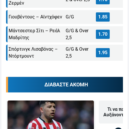
Ζερμέν
Γιουβέντους – Αϊντχόφεν
G/G
1.85
Μάντσεστερ Σίτι – Ρεάλ
G/G & Over
1.70
Μαδρίτης
2,5
Σπόρτινγκ Λισαβόνας –
G/G & Over
1.95
Ντόρτμουντ
2,5
ΔΙΑΒΑΣΤΕ ΑΚΟΜΗ
Τι να παί
Αυξάνονται 