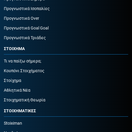
Προγνωστικά Ισοπαλίες
Προγνωστικά Over
Προγνωστικά Goal Goal
Προγνωστικά Τριάδες
ΣΤΟΙΧΗΜΑ
Τι να παίξω σήμερα;
Κουπόνι Στοιχήματος
Στοίχημα
Αθλητικά Νέα
Στοιχηματική Θεωρία
ΣΤΟΙΧΗΜΑΤΙΚΕΣ
Stoiximan