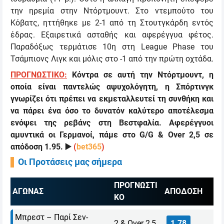
την ηρεμία στην Ντόρτμουντ. Στο ντεμπούτο του
Κόβατς, ηττήθηκε με 2-1 από τη Στουτγκάρδη εντός
έδρας. Εξαιρετικά ασταθής και αφερέγγυα φέτος.
Παραδόξως τερμάτισε 10η στη
League Phase
του
Τσάμπιονς Λιγκ και μόλις στο -1 από την πρώτη οχτάδα.
ΠΡΟΓΝΩΣΤΙΚΟ:
Κόντρα σε αυτή την Ντόρτμουντ, η
οποία είναι παντελώς αψυχολόγητη, η Σπόρτινγκ
γνωρίζει ότι πρέπει να εκμεταλλευτεί τη συνθήκη και
να πάρει ένα όσο το δυνατόν καλύτερο αποτέλεσμα
ενόψει της ρεβάνς στη Βεστφαλία. Αφερέγγυοι
αμυντικά οι Γερμανοί, πάμε στο
G/G & Over 2,5
σε
απόδοση 1.95.
▶️
(
bet365
)
Οι Προτάσεις μας σήμερα
ΠΡΟΓΝΩΣΤΙ
ΑΓΩΝΑΣ
ΑΠΟΔΟΣΗ
ΚΟ
Μπρεστ – Παρί Σεν-
2 & Over 2,5
1.78