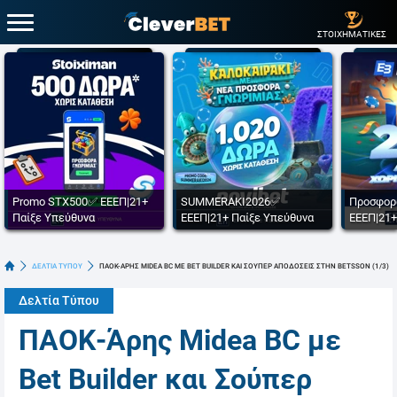
ΣΤΟΙΧΗΜΑΤΙΚΕΣ
Promo STX500✅ ΕΕΕΠ|21+
SUMMERAKI2026✅
Προσφορ
Παίξε Υπεύθυνα
ΕΕΕΠ|21+ Παίξε Υπεύθυνα
ΕΕΕΠ|21+
ΔΕΛΤΙΑ ΤΥΠΟΥ
ΠΑΟΚ-ΑΡΗΣ MIDEA BC ΜΕ BET BUILDER ΚΑΙ ΣΟΥΠΕΡ ΑΠΟΔΟΣΕΙΣ ΣΤΗΝ BETSSON (1/3)
Δελτία Τύπου
ΠΑΟΚ-Άρης Midea BC με
Bet Builder και Σούπερ