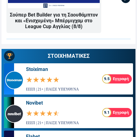
Σούπερ Bet Builder για τη Σαουθάμπτον
και «Ενισχυμένη» Μπέρμιγχαμ στο
League Cup Αγγλίας (8/8)
ΣΤΟΙΧΗΜΑΤΙΚΕΣ
Stoiximan
☆☆☆☆☆
★★★★★
9.5
Εγγραφή
ΕΕΕΠ | 21+ | ΠΑΙΞΕ ΥΠΕΥΘΥΝΑ
Novibet
☆☆☆☆☆
★★★★★
9.1
Εγγραφή
ΕΕΕΠ | 21+ | ΠΑΙΞΕ ΥΠΕΥΘΥΝΑ
Elabet