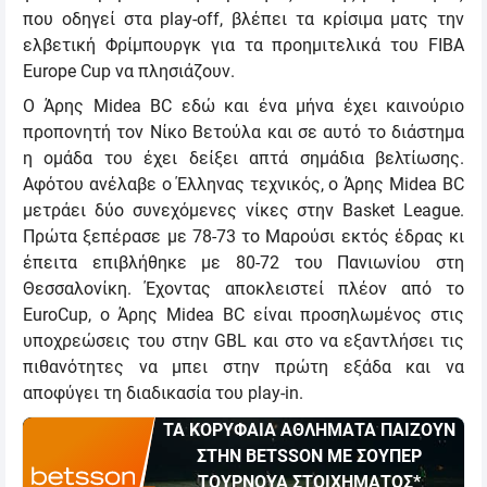
που οδηγεί στα play-off, βλέπει τα κρίσιμα ματς την
ελβετική Φρίμπουργκ για τα προημιτελικά του FIBA
Europe Cup να πλησιάζουν.
Ο Άρης Midea BC εδώ και ένα μήνα έχει καινούριο
προπονητή τον Νίκο Βετούλα και σε αυτό το διάστημα
η ομάδα του έχει δείξει απτά σημάδια βελτίωσης.
Αφότου ανέλαβε ο Έλληνας τεχνικός, ο Άρης Midea BC
μετράει δύο συνεχόμενες νίκες στην Basket League.
Πρώτα ξεπέρασε με 78-73 το Μαρούσι εκτός έδρας κι
έπειτα επιβλήθηκε με 80-72 του Πανιωνίου στη
Θεσσαλονίκη. Έχοντας αποκλειστεί πλέον από το
EuroCup, ο Άρης Midea BC είναι προσηλωμένος στις
υποχρεώσεις του στην GBL και στο να εξαντλήσει τις
πιθανότητες να μπει στην πρώτη εξάδα και να
αποφύγει τη διαδικασία του play-in.
ΤΑ ΚΟΡΥΦΑΙΑ ΑΘΛΗΜΑΤΑ ΠΑΙΖΟΥΝ
ΣΤΗΝ BETSSON ΜΕ ΣΟΥΠΕΡ
ΤΟΥΡΝΟΥΑ ΣΤΟΙΧΗΜΑΤΟΣ*