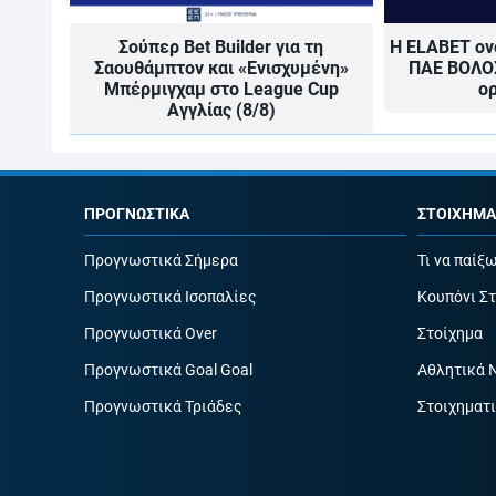
Σούπερ Bet Builder για τη
Η ELABET ον
Σαουθάμπτον και «Ενισχυμένη»
ΠΑΕ ΒΟΛΟΣ
Μπέρμιγχαμ στο League Cup
ορ
Αγγλίας (8/8)
ΠΡΟΓΝΩΣΤΙΚΑ
ΣΤΟΙΧΗΜΑ
Προγνωστικά Σήμερα
Τι να παίξ
Προγνωστικά Ισοπαλίες
Κουπόνι Σ
Προγνωστικά Over
Στοίχημα
Προγνωστικά Goal Goal
Αθλητικά 
Προγνωστικά Τριάδες
Στοιχηματ