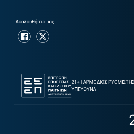
Ακολουθήστε μας
21+ | ΑΡΜΟΔΙΟΣ ΡΥΘΜΙΣΤΗΣ
ΥΠΕΥΘΥΝΑ