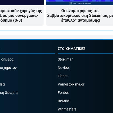
ομαστικός χορηγός της
Οι αναμετρήσεις του
 σε μια συνεργασία-
Σαββατοκύριακου στη Stoiximan, μ
όσημο (8/8)
έπαθλο* ανταμοιβής!
ΣΤΟΙΧΗΜΑΤΙΚΕΣ
ω σήμερα;
Stoiximan
τοιχήματος
Novibet
Elabet
Νέα
Pamestoixima.gr
ική Θεωρία
Fonbet
Bet365
Winmasters