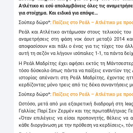
Ατλέτικο κι εσύ απολαμβάνεις όλες τις αναμετρήσ
για στοίχημα. Και ειδικά για απόψε…
Σούπερ δώρο*:
Παίζεις στο Ρεάλ – Ατλέτικο με προσ
Ρεάλ και Ατλέτικο αντάμωσαν στους τελικούς του 
αναμετρήσεις στη φάση νοκ άουτ μεταξύ 2014 και
αποφασίσουν και πάλι ο ένας για τις τύχες του άλ
αυτή τη σεζόν να λήγουν ισόπαλες 1-1, τα πάντα δεί
Η Ρεάλ Μαδρίτης έχει αφήσει εκτός τη Μάντσεστερ Σ
τόσο δύσκολο όπως πάντα να παίξεις εναντίον της 
ιστορίας απέναντι στη Ρεάλ Μαδρίτης, έχοντας ητ
κερδίζοντας μόνο τρεις από τις δέκα συναντήσεις με
Σούπερ δώρο*:
Παίζεις στο Ρεάλ – Ατλέτικο με προσ
Ωστόσο, μετά από μια εξαιρετική διαδρομή στη lea
Γαλλίας Παρί Σεν Ζερμέν και της πρωταθλήτριας Γε
«Όταν επιλέγεις να είσαι προπονητής, θέλεις να 
κάθε διοργάνωση με την πρόθεση να κερδίσεις», τόν