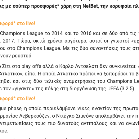
εις με σούπερ προσφορές* χάρη στη NetBet, την κορυφαία 
φορά* στο live!
Champions League το 2014 και το 2016 και σε δύο από τις
 2017. Τώρα, οκτώ χρόνια αργότερα, αυτοί οι γνωστοί «εχ
λου στο Champions League. Με τις δύο συναντήσεις τους στ
χνουν ρευστυά.
ίτι στα play offs αλλά ο Κάρλο Αντσελότι δεν συγκινείται: 
Ατλέτικο», είπε. Η οποία Ατλέτικο πρέπει να ξεπεράσει το 
τηθεί και στις δύο τελικές αναμετρήσεις του Champions L
 τον «γίγαντα» της πόλης στη διοργάνωση της UEFA (3-2-5).
φορά* στο live!
gue phase, η οποία περιελάμβανε νίκες εναντίον της πρωτ
ρμανίας Λεβερκούζεν, ο Ντιέγκο Σιμεόνε απολαμβάνει την 
αντιμετωπίσεις τους πιο δυνατούς αντιπάλους και να αγων
ισε.