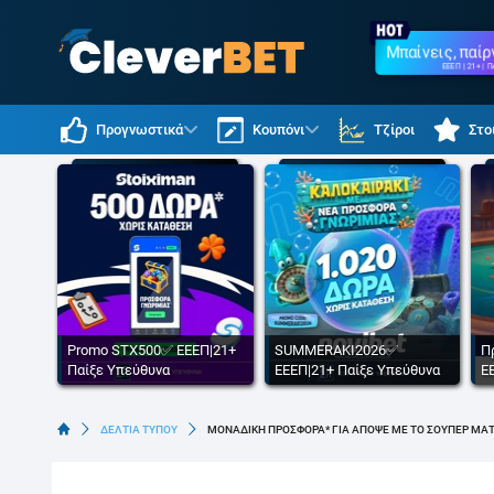
Μπαίνεις, παίρ
ΕΕΕΠ | 21+ |
Προγνωστικά
Κουπόνι
Τζίροι
Στο
Promo STX500✅ ΕΕΕΠ|21+
SUMMERAKI2026✅
Π
Παίξε Υπεύθυνα
ΕΕΕΠ|21+ Παίξε Υπεύθυνα
Ε
ΔΕΛΤΙΑ ΤΥΠΟΥ
ΜΟΝΑΔΙΚΗ ΠΡΟΣΦΟΡΑ* ΓΙΑ ΑΠΟΨΕ ΜΕ ΤΟ ΣΟΥΠΕΡ ΜΑΤΣ