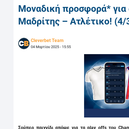
Μοναδική προσφορά* για 
Μαδρίτης – Ατλέτικο! (4/
Cleverbet Team
04 Μαρτίου 2025 - 15:55
Σούπερ παιχνίδι απόψε για τα play offs του Ch