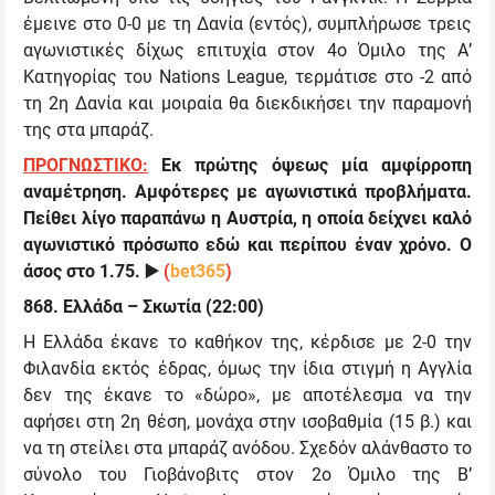
έμεινε στο 0-0 με τη Δανία (εντός), συμπλήρωσε τρεις
αγωνιστικές δίχως επιτυχία στον 4ο Όμιλο της Α’
Κατηγορίας του
Nations League,
τερμάτισε στο -2 από
τη 2η Δανία και μοιραία θα διεκδικήσει την παραμονή
της στα μπαράζ.
ΠΡΟΓΝΩΣΤΙΚΟ:
Εκ πρώτης όψεως μία αμφίρροπη
αναμέτρηση. Αμφότερες με αγωνιστικά προβλήματα.
Πείθει λίγο παραπάνω η Αυστρία, η οποία δείχνει καλό
αγωνιστικό πρόσωπο εδώ και περίπου έναν χρόνο. Ο
άσος στο 1.75. ▶️
(
bet365
)
868. Ελλάδα – Σκωτία (22:00)
Η Ελλάδα έκανε το καθήκον της, κέρδισε με 2-0 την
Φιλανδία εκτός έδρας, όμως την ίδια στιγμή η Αγγλία
δεν της έκανε το «δώρο», με αποτέλεσμα να την
αφήσει στη 2η θέση, μονάχα στην ισοβαθμία (15 β.) και
να τη στείλει στα μπαράζ ανόδου. Σχεδόν αλάνθαστο το
σύνολο του Γιοβάνοβιτς στον 2ο Όμιλο της Β’