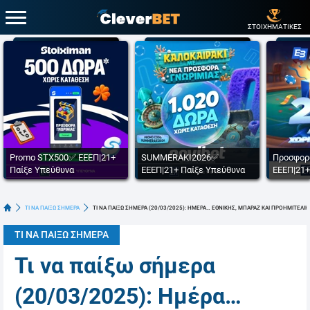
ΣΤΟΙΧΗΜΑΤΙΚΕΣ
Promo STX500✅ ΕΕΕΠ|21+
SUMMERAKI2026✅
Προσφορ
Παίξε Υπεύθυνα
ΕΕΕΠ|21+ Παίξε Υπεύθυνα
ΕΕΕΠ|21+
ΤΙ ΝΑ ΠΑΙΞΩ ΣΗΜΕΡΑ
ΤΙ ΝΑ ΠΑΙΞΩ ΣΗΜΕΡΑ (20/03/2025): ΗΜΕΡΑ… ΕΘΝΙΚΗΣ, ΜΠΑΡΑΖ ΚΑΙ ΠΡΟΗΜΙΤΕΛΙ
ΤΙ ΝΑ ΠΑΙΞΩ ΣΗΜΕΡΑ
Τι να παίξω σήμερα
(20/03/2025): Ημέρα…