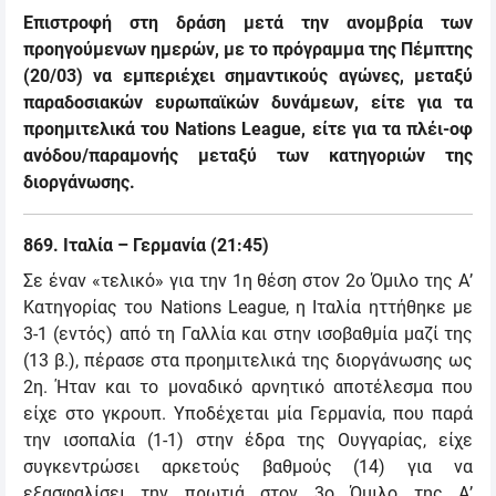
Επιστροφή στη δράση μετά την ανομβρία των
προηγούμενων ημερών, με το πρόγραμμα της Πέμπτης
(20/03) να εμπεριέχει σημαντικούς αγώνες, μεταξύ
παραδοσιακών ευρωπαϊκών δυνάμεων, είτε για τα
προημιτελικά του
Nations League,
είτε για τα πλέι-οφ
ανόδου/παραμονής μεταξύ των κατηγοριών της
διοργάνωσης.
869
.
Ι
ταλία – Γερμανία
(
21:45
)
Σε έναν «τελικό» για την 1η θέση στον 2ο Όμιλο της Α’
Κατηγορίας του
Nations League,
η Ιταλία ηττήθηκε με
3-1 (εντός) από τη Γαλλία και στην ισοβαθμία μαζί της
(13 β.), πέρασε στα προημιτελικά της διοργάνωσης ως
2η. Ήταν και το μοναδικό αρνητικό αποτέλεσμα που
είχε στο γκρουπ. Υποδέχεται μία Γερμανία, που παρά
την ισοπαλία (1-1) στην έδρα της Ουγγαρίας, είχε
συγκεντρώσει αρκετούς βαθμούς (14) για να
εξασφαλίσει την πρωτιά στον 3ο Όμιλο της Α’