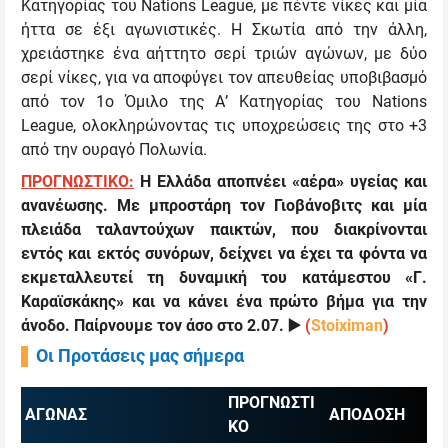
Κατηγορίας του
Nations League
, με πέντε νίκες και μία
ήττα σε έξι αγωνιστικές. Η Σκωτία από την άλλη,
χρειάστηκε ένα αήττητο σερί τριών αγώνων, με δύο
σερί νίκες, για να αποφύγει τον απευθείας υποβιβασμό
από τον 1ο Όμιλο της Α’ Κατηγορίας του
Nations
League,
ολοκληρώνοντας τις υποχρεώσεις της στο +3
από την ουραγό Πολωνία.
ΠΡΟΓΝΩΣΤΙΚΟ:
Η Ελλάδα αποπνέει «αέρα» υγείας και
ανανέωσης. Με μπροστάρη τον Γιοβάνοβιτς και μία
πλειάδα ταλαντούχων παικτών, που διακρίνονται
εντός και εκτός συνόρων, δείχνει να έχει τα φόντα να
εκμεταλλευτεί τη δυναμική του κατάμεστου «Γ.
Καραϊσκάκης» και να κάνει ένα πρώτο βήμα για την
άνοδο. Παίρνουμε τον άσο στο 2.07.
▶️
(
Stoiximan
)
Οι Προτάσεις μας σήμερα
ΠΡΟΓΝΩΣΤΙ
ΑΓΩΝΑΣ
ΑΠΟΔΟΣΗ
ΚΟ