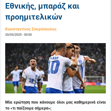
Εθνικής, μπαράζ και
προημιτελικών
Κωνσταντίνος Σπυρόπουλος
20/03/2025 - 00:00
Μία ερώτηση που κάνουμε όλοι μας καθημερινά είναι
το «τι παίζουμε σήμερα»;