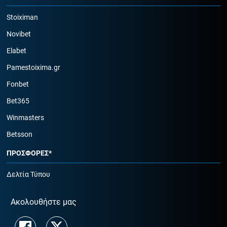
Stoiximan
Novibet
Elabet
Pamestoixima.gr
Fonbet
Bet365
Winmasters
Betsson
ΠΡΟΣΦΟΡΕΣ*
Δελτία Τύπου
Ακολουθήστε μας