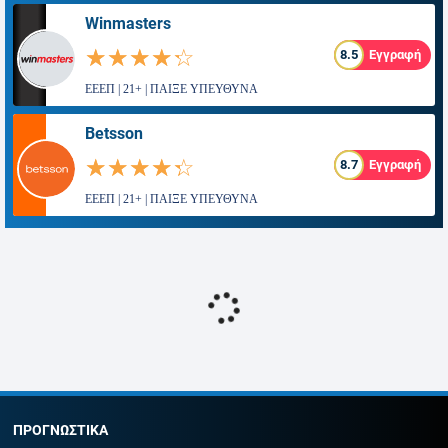
Winmasters
☆☆☆☆☆
★★★★★
8.5
Εγγραφή
ΕΕΕΠ | 21+ | ΠΑΙΞΕ ΥΠΕΥΘΥΝΑ
Betsson
☆☆☆☆☆
★★★★★
8.7
Εγγραφή
ΕΕΕΠ | 21+ | ΠΑΙΞΕ ΥΠΕΥΘΥΝΑ
ΠΡΟΓΝΩΣΤΙΚΑ