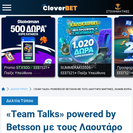
ΣΤΟΙΧΗΜΑΤΙΚΕΣ
Promo STX500✅ ΕΕΕΠ|21+
SUMMERAKI2026✅
Προσφορ
Παίξε Υπεύθυνα
ΕΕΕΠ|21+ Παίξε Υπεύθυνα
ΕΕΕΠ|21+
ΔΕΛΤΙΑ ΤΥΠΟΥ
«TEAM TALKS» POWERED BY BETSSON ΜΕ ΤΟΥΣ ΛΑΟΥΤΑΡΟ ΜΑΡΤΙΝΕΣ, ΧΟΑΚΙΝ ΚΟΡΕΑ 
Δελτία Τύπου
«Team Talks» powered by
Betsson με τους Λαουτάρο