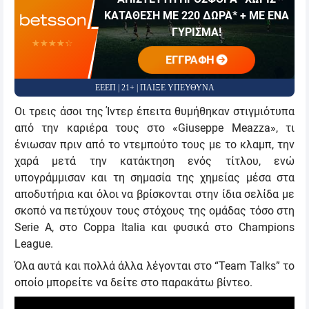
ΚΑΤΑΘΕΣΗ ΜΕ 220 ΔΩΡΑ* + ΜΕ ΕΝΑ
ΓΥΡΙΣΜΑ!
☆☆☆☆☆
★★★★★
ΕΓΓΡΑΦΗ
ΕΕΕΠ | 21+ | ΠΑΙΞΕ ΥΠΕΥΘΥΝΑ
Οι τρεις άσοι της Ίντερ έπειτα θυμήθηκαν στιγμιότυπα
από την καριέρα τους στο «Giuseppe Meazza», τι
ένιωσαν πριν από το ντεμπούτο τους με το κλαμπ, την
χαρά μετά την κατάκτηση ενός τίτλου, ενώ
υπογράμμισαν και τη σημασία της χημείας μέσα στα
αποδυτήρια και όλοι να βρίσκονται στην ίδια σελίδα με
σκοπό να πετύχουν τους στόχους της ομάδας τόσο στη
Serie A, στο Coppa Italia και φυσικά στο Champions
League.
Όλα αυτά και πολλά άλλα λέγονται στο “Team Talks” το
οποίο μπορείτε να δείτε στο παρακάτω βίντεο.