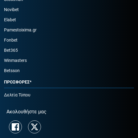
Novibet
Elabet
Pamestoixima.gr
Fonbet
Bet365
Winmasters
Betsson
ΠΡΟΣΦΟΡΕΣ*
Δελτία Τύπου
Ακολουθήστε μας