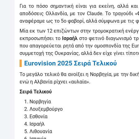
Για το πόσο σημαντική είναι για εκείνη, αλλά κα
αποδόσεις Ολλανδία, με τον Claude. Το τραγούδι «
αναφέραμε ως το 5ο φαβορί, αλλά σύμφωνα με τις φ
Μία εκ των 12 επιζώντων στην τρομοκρατική ενέργε
εκπροσωπήσει το
Ισραήλ
στο φετινό διαγωνισμό τρ
που απαγορεύεται ρητά από την ομοσπονδία της Euro
συμμετοχή της Ουκρανίας, αλλά δεν είχε γίνει τίπο
Eurovision 2025 Σειρά Τελικού
Το μεγάλο τελικό θα ανοίξει η Νορβηγία, με την δι
ενώ η Αλβανία ρίχνει «αυλαία».
Σειρά Τελικού
Νορβηγία
Λουξεμβούργο
Εσθονία
Ισραήλ
Λιθουανία
Ισπανία