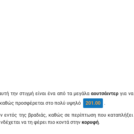
υτή την στιγμή είναι ένα από τα μεγάλα
αουτσάιντερ
για να
ό, καθώς προσφέρεται στο πολύ υψηλό
201.00
.
ν εντός της βραδιάς, καθώς σε περίπτωση που καταπλήξει 
ενδέχεται να τη φέρει πιο κοντά στην
κορυφή
.