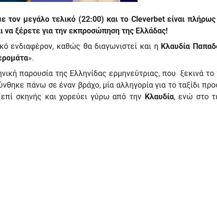
με τον μεγάλο τελικό (22:00) και το Cleverbet είναι πλήρω
ται να ξέρετε για την εκπροσώπηση της Ελλάδας!
κό ενδιαφέρον, καθώς θα διαγωνιστεί και η
Κλαυδία Παπαδ
ερομάτα
».
κηνική παρουσία της Ελληνίδας ερμηνεύτριας, που ξεκινά το
θύνθηκε πάνω σε έναν βράχο, μία αλληγορία για το ταξίδι πρ
ι επί σκηνής και χορεύει γύρω από την
Κλαυδία
, ενώ στο τ