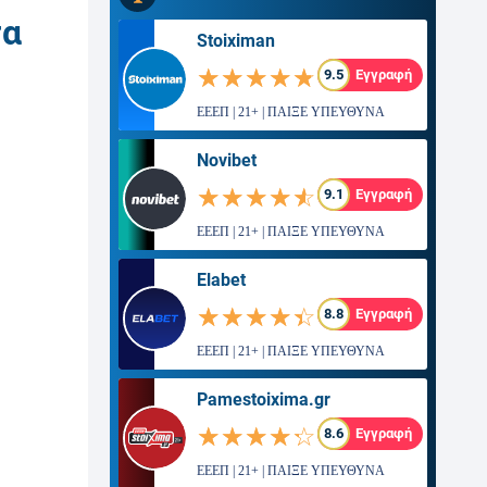
τα
Stoiximan
☆☆☆☆☆
★★★★★
9.5
Εγγραφή
ΕΕΕΠ | 21+ | ΠΑΙΞΕ ΥΠΕΥΘΥΝΑ
Novibet
☆☆☆☆☆
★★★★★
9.1
Εγγραφή
ΕΕΕΠ | 21+ | ΠΑΙΞΕ ΥΠΕΥΘΥΝΑ
Elabet
☆☆☆☆☆
★★★★★
8.8
Εγγραφή
ΕΕΕΠ | 21+ | ΠΑΙΞΕ ΥΠΕΥΘΥΝΑ
Pamestoixima.gr
☆☆☆☆☆
★★★★★
8.6
Εγγραφή
ΕΕΕΠ | 21+ | ΠΑΙΞΕ ΥΠΕΥΘΥΝΑ