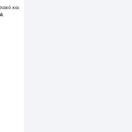
σιακό και
ιά
.