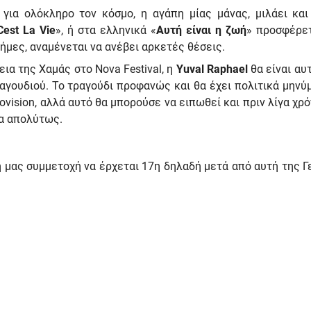
ι για ολόκληρο τον κόσμο, η αγάπη μίας μάνας, μιλάει κα
Cest La Vie
», ή στα ελληνικά «
Αυτή είναι η ζωή
» προσφέρε
ήμες, αναμένεται να ανέβει αρκετές θέσεις.
ια της Χαμάς στο Nova Festival, η
Yuval Raphael
θα είναι αυ
αγουδιού. Το τραγούδι προφανώς και θα έχει πολιτικά μηνύ
vision, αλλά αυτό θα μπορούσε να ειπωθεί και πριν λίγα χρό
τα απολύτως.
κή μας συμμετοχή να έρχεται 17η δηλαδή μετά από αυτή της Γ