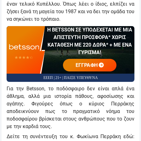
έναν τελικό Κυπέλλου. Όπως λέει ο ίδιος, ελπίζει να
ζήσει ξανά τη μαγεία του 1987 και να δει την ομάδα του
να σηκώνει το τρόπαιο.
Η BETSSON ΣΕ ΥΠΟΔΕΧΕΤΑΙ ΜΕ ΜΙΑ
ΑΠΙΣΤΕΥΤΗ ΠΡΟΣΦΟΡΑ* ΧΩΡΙΣ
ΚΑΤΑΘΕΣΗ ΜΕ 220 ΔΩΡΑ* + ΜΕ ΕΝΑ
ΓΥΡΙΣΜΑ!
☆☆☆☆☆
★★★★★
ΕΓΓΡΑΦΗ
ΕΕΕΠ | 21+ | ΠΑΙΞΕ ΥΠΕΥΘΥΝΑ
Για την Betsson, το ποδόσφαιρο δεν είναι απλά ένα
άθλημα, αλλά μια ιστορία πάθους, αφοσίωσης και
αγάπης. Φιγούρες όπως ο κύριος Περράκης
αποδεικνύουν πως το πραγματικό νόημα του
ποδοσφαίρου βρίσκεται στους ανθρώπους που το ζουν
με την καρδιά τους.
Δείτε τη συνέντευξη του κ. Φωκίωνα Περράκη εδώ: