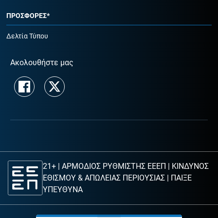
ΠΡΟΣΦΟΡΕΣ*
Δελτία Τύπου
Ακολουθήστε μας
21+ | ΑΡΜΟΔΙΟΣ ΡΥΘΜΙΣΤΗΣ ΕΕΕΠ | ΚΙΝΔΥΝΟΣ
ΕΘΙΣΜΟΥ & ΑΠΩΛΕΙΑΣ ΠΕΡΙΟΥΣΙΑΣ |
ΠΑΙΞΕ
ΥΠΕΥΘΥΝΑ