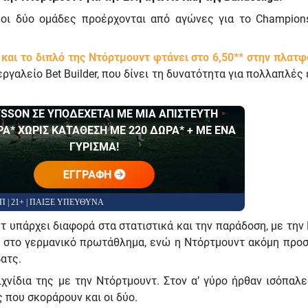
αι οι δύο ομάδες προέρχονται από αγώνες για το Champion
και το διπλό της Ντόρτμουντ φτάνει στο 6,50** στην πλατ
 εργαλείο Bet Builder, που δίνει τη δυνατότητα για πολλαπλές
TSSON ΣΕ ΥΠΟΔΕΧΕΤΑΙ ΜΕ ΜΙΑ ΑΠΙΣΤΕΥΤΗ
Α* ΧΩΡΙΣ ΚΑΤΑΘΕΣΗ ΜΕ 220 ΔΩΡΑ* + ΜΕ ΕΝΑ
ΓΥΡΙΣΜΑ!
ΕΓΓΡΑΦΗ
Π | 21+ | ΠΑΙΞΕ ΥΠΕΥΘΥΝΑ
ντ
υπάρχει διαφορά στα στατιστικά και την παράδοση, με τη
ς στο γερμανικό πρωτάθλημα, ενώ η Ντόρτμουντ ακόμη προσ
ατς.
νίδια της με την Ντόρτμουντ. Στον α’ γύρο ήρθαν ισόπαλε
 που σκοράρουν και οι δύο.