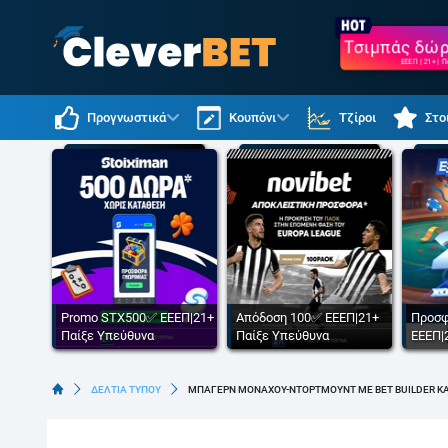
Τσιμπάς δώρα
ΕΕΕΠ | 21+ |
Προγνωστικά
Κουπόνι
Τζίροι
Στο
Promo STX500✅ ΕΕΕΠ|21+
Απόδοση 100✅ ΕΕΕΠ|21+
Προσφ
Παίξε Υπεύθυνα
Παίξε Υπεύθυνα
ΕΕΕΠ|
ΔΕΛΤΙΑ ΤΥΠΟΥ
ΜΠΑΓΕΡΝ ΜΟΝΑΧΟΥ-ΝΤΟΡΤΜΟΥΝΤ ΜΕ BET BUILDER ΚΑΙ