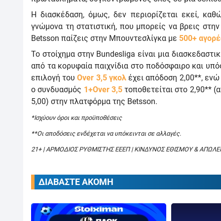
H διασκέδαση, όμως, δεν περιορίζεται εκεί, καθ
γνώμονα τη στατιστική, που μπορείς να βρεις στην
Betsson παίζεις στην Μπουντεσλίγκα με
500+ αγορέ
Το στοίχημα στην Bundesliga είναι μια διασκεδαστ
από τα κορυφαία παιχνίδια στο ποδόσφαιρο και υπό
επιλογή του
Over 3,5 γκολ
έχει απόδοση 2,00**, ενώ
ο συνδυασμός
1+Over 3,5
τοποθετείται στο 2,90** (α
5,00) στην πλατφόρμα της Betsson.
*Ισχύουν όροι και προϋποθέσεις
**Οι αποδόσεις ενδέχεται να υπόκεινται σε αλλαγές.
21+ | ΑΡΜΟΔΙΟΣ ΡΥΘΜΙΣΤΗΣ ΕΕΕΠ | ΚΙΝΔΥΝΟΣ ΕΘΙΣΜΟΥ & ΑΠΩΛΕΙ
ΔΙΑΒΑΣΤΕ ΑΚΟΜΗ