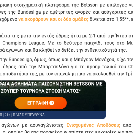
ιακή στοιχηματική πλατφόρμα της Betsson με επιλογές γι
ες της Bundesliga με αμέτρητες αγορές και ασύγκριτες απ
δεχόμενο
να σκοράρουν και οι δύο ομάδες
δίνεται στο 1,55**,
τια της μετά την εντός έδρας ήττα με 2-1 από την Ίντερ 
υ Champions League. Με το δεύτερο παιχνίδι τους στο Μι
ρά αγώνων και θα κληθεί να δείξει την ανθεκτικότητά της.
την Bundesliga, όμως, όπως και η Μπάγερν Μονάχου, είχε το
ς έδρας από την Μπαρτσελόνα για τα προημιτελικά του C
τα αποδυτήριά της, με τον επαναληπτικό να ακολουθεί την Τρί
ΦΑΙΑ ΑΘΛΗΜΑΤΑ ΠΑΙΖΟΥΝ ΣΤΗΝ BETSSON ΜΕ
ΣΟΥΠΕΡ ΤΟΥΡΝΟΥΑ ΣΤΟΙΧΗΜΑΤΟΣ*
ΕΓΓΡΑΦΗ
Π | 21+ | ΠΑΙΞΕ ΥΠΕΥΘΥΝΑ
ς αγώνων με ασυναγώνιστες
Ενισχυμένες Αποδόσεις
από 
 οι οποίες θα σας προσφέρουν απίστευτες ευκαιρίες για πο