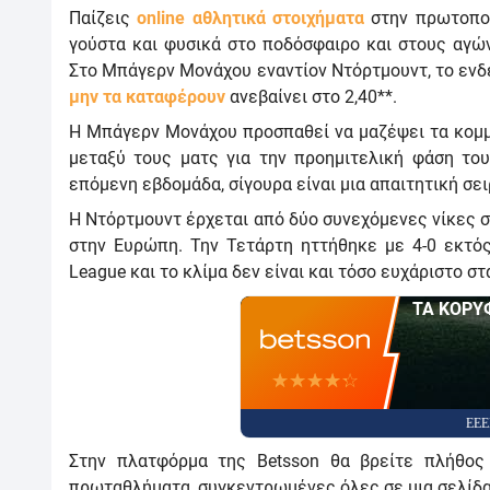
Παίζεις
online αθλητικά στοιχήματα
στην πρωτοπορ
γούστα και φυσικά στο ποδόσφαιρο και στους αγών
Στο Μπάγερν Μονάχου εναντίον Ντόρτμουντ, το εν
μην τα καταφέρουν
ανεβαίνει στο 2,40**.
Η Μπάγερν Μονάχου προσπαθεί να μαζέψει τα κομμά
μεταξύ τους ματς για την προημιτελική φάση το
επόμενη εβδομάδα, σίγουρα είναι μια απαιτητική σει
Η Ντόρτμουντ έρχεται από δύο συνεχόμενες νίκες σ
στην Ευρώπη. Την Τετάρτη ηττήθηκε με 4-0 εκτό
League και το κλίμα δεν είναι και τόσο ευχάριστο σ
ΤΑ ΚΟΡΥ
☆☆☆☆☆
★★★★★
ΕΕΕ
Στην πλατφόρμα της Betsson θα βρείτε πλήθο
πρωταθλήματα, συγκεντρωμένες όλες σε μια σελίδα,