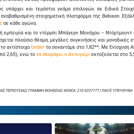
ώς υπάρχει και τεράστια γκάμα επιλογών σε Ειδικά Στοιχ
 αναβαθμισμένη στοιχηματική πλατφόρμα της Betsson. Εξάλ
ς
σε κάθε αγώνα.
ική εμπειρία και το ντέρμπι Μπάγερν Μονάχου – Ντόρτμουντ 
σχεται πλούσιο θέαμα, μεγάλες συγκινήσεις και μοναδικές σ
 το αντίστοιχο
Under
το συναντάμε στο 1,82**. Με Ενίσχυση 
πό 2,65), ενώ το
να σκοράρει ο Αντεγιέμι
εκτοξεύεται στο 5,
ΑΣ ΠΕΡΙΟΥΣΙΑΣ| ΓΡΑΜΜΗ ΒΟΗΘΕΙΑΣ ΚΕΘΕΑ: 210 9237777 | ΠΑΙΞΕ ΥΠΕΥΘΥΝΑ