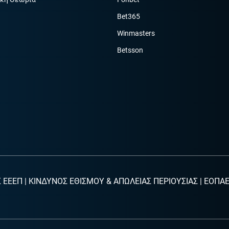
Bet365
Winmasters
Betsson
 ΕΕΕΠ | ΚΙΝΔΥΝΟΣ ΕΘΙΣΜΟΥ & ΑΠΩΛΕΙΑΣ ΠΕΡΙΟΥΣΙΑΣ |
ΕΟΠΑΕ