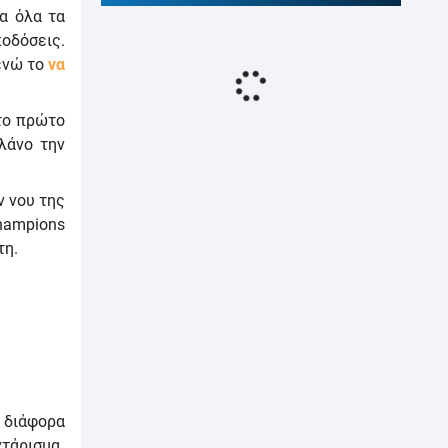
α όλα τα
οδόσεις.
 ενώ το
να
στο πρώτο
λάνο την
ν νου της
hampions
τη.
διάφορα
ντάρισμα.