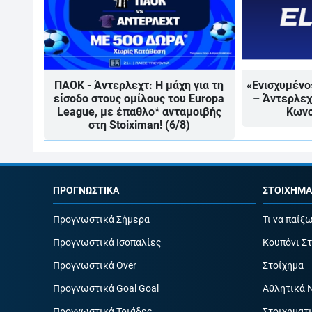
ΠΑΟΚ - Άντερλεχτ: Η μάχη για τη
«Ενισχυμένο
είσοδο στους ομίλους του Europa
– Άντερλεχ
League, με έπαθλο* ανταμοιβής
Κωνσ
στη Stoiximan! (6/8)
ΠΡΟΓΝΩΣΤΙΚΑ
ΣΤΟΙΧΗΜΑ
Προγνωστικά Σήμερα
Τι να παίξ
Προγνωστικά Ισοπαλίες
Κουπόνι Σ
Προγνωστικά Over
Στοίχημα
Προγνωστικά Goal Goal
Αθλητικά 
Προγνωστικά Τριάδες
Στοιχηματ