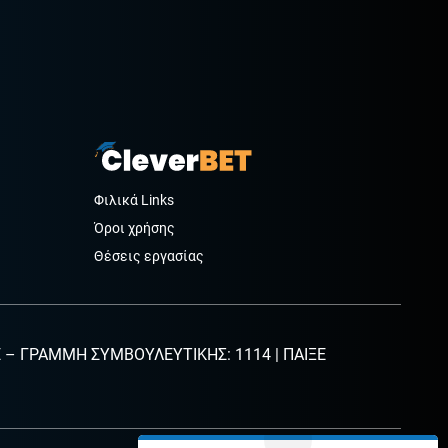
Φιλικά Links
Όροι χρήσης
Θέσεις εργασίας
 – ΓΡΑΜΜΗ ΣΥΜΒΟΥΛΕΥΤΙΚΗΣ: 1114 |
ΠΑΙΞΕ