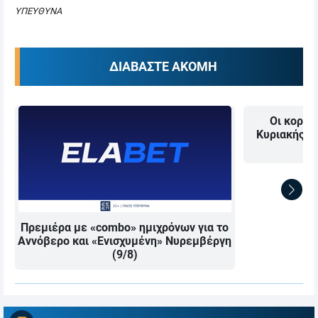
ΥΠΕΥΘΥΝΑ
ΔΙΑΒΑΣΤΕ ΑΚΟΜΗ
Oι κορυφ
Κυριακής μ
Πρεμιέρα με «combo» ημιχρόνων για το
Αννόβερο και «Ενισχυμένη» Νυρεμβέργη
(9/8)