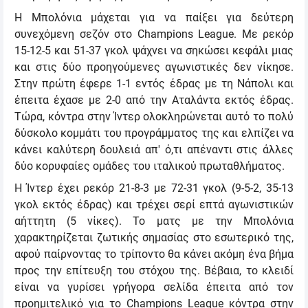
Η Μπολόνια μάχεται για να παίξει για δεύτερη
συνεχόμενη σεζόν στο Champions League. Με ρεκόρ
15-12-5 και 51-37 γκολ ψάχνει να σηκώσει κεφάλι μιας
και στις δύο προηγούμενες αγωνιστικές δεν νίκησε.
Στην πρώτη έφερε 1-1 εντός έδρας με τη Νάπολι και
έπειτα έχασε με 2-0 από την Αταλάντα εκτός έδρας.
Τώρα, κόντρα στην Ίντερ ολοκληρώνεται αυτό το πολύ
δύσκολο κομμάτι του προγράμματος της και ελπίζει να
κάνει καλύτερη δουλειά απ' ό,τι απέναντι στις άλλες
δύο κορυφαίες ομάδες του ιταλικού πρωταθλήματος.
Η Ίντερ έχει ρεκόρ 21-8-3 με 72-31 γκολ (9-5-2, 35-13
γκολ εκτός έδρας) και τρέχει σερί επτά αγωνιστικών
αήττητη (5 νίκες). Το ματς με την Μπολόνια
χαρακτηρίζεται ζωτικής σημασίας στο εσωτερικό της,
αφού παίρνοντας το τρίποντο θα κάνει ακόμη ένα βήμα
προς την επίτευξη του στόχου της. Βέβαια, το κλειδί
είναι να γυρίσει γρήγορα σελίδα έπειτα από τον
προημιτελικό για το Champions League κόντρα στην