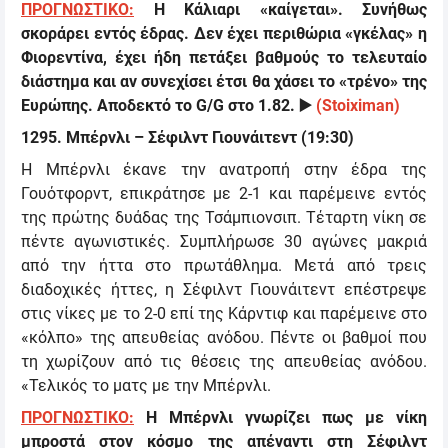
ΠΡΟΓΝΩΣΤΙΚΟ:
Η Κάλιαρι «καίγεται». Συνήθως
σκοράρει εντός έδρας. Δεν έχει περιθώρια «γκέλας» η
Φιορεντίνα, έχει ήδη πετάξει βαθμούς το τελευταίο
διάστημα και αν συνεχίσει έτσι θα χάσει το «τρένο» της
Ευρώπης. Αποδεκτό το
G/G
στο 1.82.
▶️
(Stoiximan)
1295. Μπέρνλι – Σέφιλντ Γιουνάιτεντ (19:30)
Η Μπέρνλ
ι έκανε την ανατροπή στην έδρα της
Γουότφορντ, επικράτησε με 2-1 και παρέμεινε εντός
της πρώτης δυάδας της Τσάμπιονσιπ. Τέταρτη νίκη σε
πέντε αγωνιστικές. Συμπλήρωσε 30 αγώνες μακριά
από την ήττα στο πρωτάθλημα. Μετά από τρεις
διαδοχικές ήττες, η Σέφιλντ Γιουνάιτεντ επέστρεψε
στις νίκες με το 2-0 επί της Κάρντιφ και παρέμεινε στο
«κόλπο» της απευθείας ανόδου. Πέντε οι βαθμοί που
τη χωρίζουν από
τις θέσεις της απευθείας ανόδου.
«Τελικός το ματς με την Μπέρνλι.
ΠΡΟΓΝΩΣΤΙΚΟ:
Η Μπέρνλι γνωρίζει πως με νίκη
μπροστά στον κόσμο της απέναντι στη Σέφιλντ