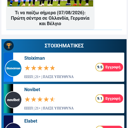
Τι να παίξω σήμερα (07/08/2026):
Πρώτη σέντρα σε Ολλανδία, Γερμανία
και Βέλγιο
ΣΤΟΙΧΗΜΑΤΙΚΕΣ
Stoiximan
☆☆☆☆☆
★★★★★
9.5
Εγγραφή
ΕΕΕΠ | 21+ | ΠΑΙΞΕ ΥΠΕΥΘΥΝΑ
Novibet
☆☆☆☆☆
★★★★★
9.1
Εγγραφή
ΕΕΕΠ | 21+ | ΠΑΙΞΕ ΥΠΕΥΘΥΝΑ
Elabet