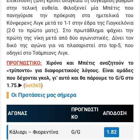
επικίνδυνη ζώνη κρίνει αναγκαία τη συγκομιδή βαθμών
στην τελική ευθεία. Φιλοξενεί μία Μπέτις που
πανηγύρισε την πρόκριση στα ημιτελικά του
Κόνφερενς Λιγκ μετά το 1-1 στην έδρα της Γιαγκελόνια
(2-0 το πρώτο ματς). Στο πρωτάθλημα ψάχνει την
πρώτη της νίκη μετά από δύο αγωνιστικές. Δίνει τον
δικό της αγώνα για να πλασαριστεί στο
top-5,
που
οδηγεί στο Τσάμπιονς Λιγκ.
ΠΡΟΓΝΩΣΤΙΚΟ:
Χιρόνα και Μπέτις αναζητούν το
«τρίποντο» για διαφορετικούς λόγους
.
Είναι ομάδες
που δέχονται γκολ, γι’ αυτό και θα πάρουμε το
G/G
στο
1.75.
▶️
(
bet365
)
Οι Προτάσεις μας σήμερα
ΠΡΟΓΝΩΣΤΙ
ΑΓΩΝΑΣ
ΑΠΟΔΟΣΗ
ΚΟ
Κ
άλιαρι –
Φ
ι
ορεντίνα
G/G
1.82