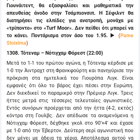
Γιουνάιτεντ, θα εξασφαλίσει και μαθηματικά την
απευθείας άνοδο στην Τσάμπιονσιπ. Η Σέφιλντ θα
διατηρήσει τις ελπίδες για ανατροπή, μονάχα με
«τρίποντο» στο «
Turf Moor
». Δεν πείθει ότι μπορεί να
το κάνει. Ποντάρισμα στον άσο του 1.95.
▶️
(
Pame
Stoixima
)
1308. Τότεναμ – Νότιγχαμ Φόρεστ (22:00)
Μετά το 1-1 του πρώτου αγώνα, η Τότεναμ κέρδισε με
1-0 την Άιντραχτ στη Φρανκφούρτη και πανηγύρισε την
πρόκριση στα ημιτελικά του Γιουρόπα Λιγκ. Είναι
εμφανές ότι όλο το βάρος έχει πέσει στην Ευρώπη.
Δεν διεκδικεί το παραμικρό στην Πρέμιερ Λιγκ. Τρεις
ήττες μετρά στις τέσσερις τελευταίες αγωνιστικές.
Εντός συνόρων προέρχεται από την ήττα (4-2, εκτός)
κόντρα στη Γουλβς. Δεν απέδωσε τα αναμενόμενα η
Νότιγχαμ Φόρεστ, δέχθηκε γκολ στο 90’+4’ και έχασε
με 1-0 από την Έβερτον. Δεύτερη σερί αγωνιστική που
δεν μένει με άδεια τα χέρια. Αποτέλεσμα αυτού να