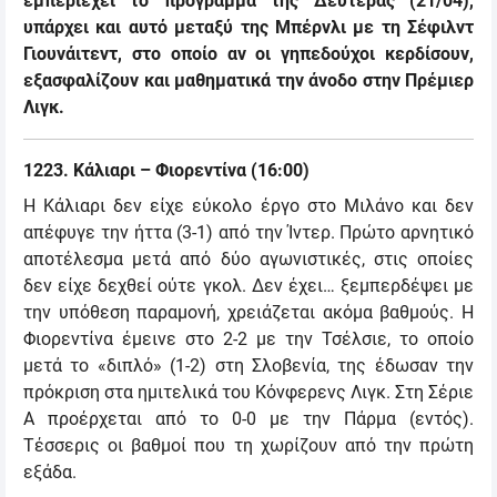
εμπεριέχει το πρόγραμμα της Δευτέρας (21/04),
υπάρχει και αυτό μεταξύ της Μπέρνλι με τη Σέφιλντ
Γιουνάιτεντ, στο οποίο αν οι γηπεδούχοι κερδίσουν,
εξασφαλίζουν και μαθηματικά την άνοδο στην Πρέμιερ
Λιγκ.
1223
.
Κ
άλιαρι –
Φ
ι
ορεντίνα
(16:00)
Η Κάλιαρι δεν είχε εύκολο έργο στο Μιλάνο και δεν
απέφυγε την ήττα (3-1) από την Ίντερ. Πρώτο αρνητικό
αποτέλεσμα μετά από δύο αγωνιστικές, στις οποίες
δεν είχε δεχθεί ούτε γκολ. Δεν έχει… ξεμπερδέψει με
την υπόθεση παραμονή, χρειάζεται ακόμα βαθμούς. Η
Φιορεντίνα έμεινε στο 2-2 με την Τσέλσιε, το οποίο
μετά το «διπλό» (1-2) στη Σλοβενία, της έδωσαν την
πρόκριση στα ημιτελικά του Κόνφερενς Λιγκ. Στη Σέριε
Α προέρχεται από το 0-0 με την Πάρμα (εντός).
Τέσσερις οι βαθμοί που τη χωρίζουν από την πρώτη
εξάδα.