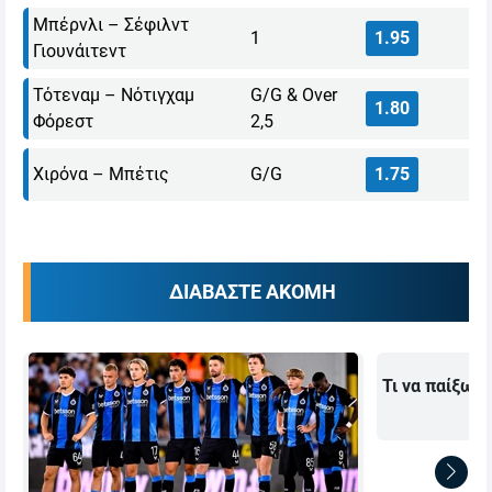
Μπέρνλι – Σέφιλντ
1
1.95
Γιουνάιτεντ
Τότεναμ – Νότιγχαμ
G/G & Over
1.80
Φόρεστ
2,5
Χιρόνα – Μπέτις
G/G
1.75
ΔΙΑΒΑΣΤΕ ΑΚΟΜΗ
Τι να παίξω 