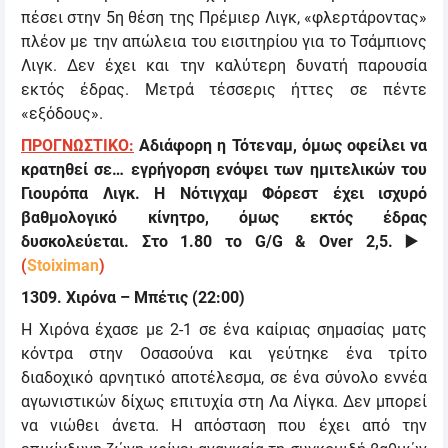
πέσει στην 5η θέση της Πρέμιερ Λιγκ, «φλερτάροντας»
πλέον με την απώλεια του εισιτηρίου για το Τσάμπιονς
Λιγκ. Δεν έχει και την καλύτερη δυνατή παρουσία
εκτός έδρας. Μετρά τέσσερις ήττες σε πέντε
«εξόδους».
ΠΡΟΓΝΩΣΤΙΚΟ:
Αδιάφορη η Τότεναμ, όμως οφείλει να
κρατηθεί σε… εγρήγορση ενόψει των ημιτελικών του
Γιουρόπα Λιγκ. Η Νότιγχαμ Φόρεστ έχει ισχυρό
βαθμολογικό κίνητρο, όμως εκτός έδρας
δυσκολεύεται. Στο 1.80 το G/G & Over 2,5. ▶️
(
Stoiximan
)
1309. Χιρόνα – Μπέτις (22:00)
Η Χιρόνα έχασε με 2-1 σε ένα καίριας σημασίας ματς
κόντρα στην Οσασούνα και γεύτηκε ένα τρίτο
διαδοχικό αρνητικό αποτέλεσμα, σε ένα σύνολο εννέα
αγωνιστικών δίχως επιτυχία στη Λα Λίγκα. Δεν μπορεί
να νιώθει άνετα. Η απόσταση που έχει από την