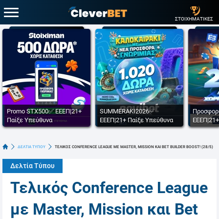
ΣΤΟΙΧΗΜΑΤΙΚΕΣ
Promo STX500✅ ΕΕΕΠ|21+
SUMMERAKI2026✅
Προσφορ
Παίξε Υπεύθυνα
ΕΕΕΠ|21+ Παίξε Υπεύθυνα
ΕΕΕΠ|21+
ΔΕΛΤΙΑ ΤΥΠΟΥ
ΤΕΛΙΚΟΣ CONFERENCE LEAGUE ΜΕ MASTER, MISSION ΚΑΙ BET BUILDER BOOST! (28/5)
Δελτία Τύπου
Τελικός Conference League
με Master, Mission και Bet