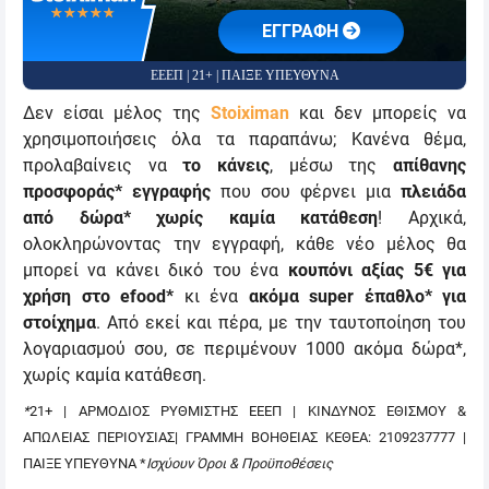
☆☆☆☆☆
★★★★★
EΓΓΡΑΦΗ
ΕΕΕΠ | 21+ | ΠΑΙΞΕ ΥΠΕΥΘΥΝΑ
Δεν είσαι μέλος της
Stoiximan
και δεν μπορείς να
χρησιμοποιήσεις όλα τα παραπάνω; Κανένα θέμα,
προλαβαίνεις να
το κάνεις
, μέσω της
απίθανης
προσφοράς* εγγραφής
που σου φέρνει μια
πλειάδα
από δώρα* χωρίς καμία κατάθεση
! Αρχικά,
ολοκληρώνοντας την εγγραφή, κάθε νέο μέλος θα
μπορεί να κάνει δικό του ένα
κουπόνι αξίας 5€ για
χρήση στο efood*
κι ένα
ακόμα super έπαθλο* για
στοίχημα
. Από εκεί και πέρα, με την ταυτοποίηση του
λογαριασμού σου, σε περιμένουν 1000 ακόμα δώρα*,
χωρίς καμία κατάθεση.
*​
21+ | ΑΡΜΟΔΙΟΣ ΡΥΘΜΙΣΤΗΣ ΕΕΕΠ | ΚΙΝΔΥΝΟΣ ΕΘΙΣΜΟΥ &
ΑΠΩΛΕΙΑΣ ΠΕΡΙΟΥΣΙΑΣ| ΓΡΑΜΜΗ ΒΟΗΘΕΙΑΣ ΚΕΘΕΑ: 2109237777 |
ΠΑΙΞΕ ΥΠΕΥΘΥΝΑ *
Ισχύουν Όροι & Προϋποθέσεις