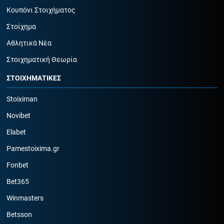
Κουπόνι Στοιχήματος
Στοίχημα
Αθλητικά Νέα
Στοιχηματική Θεωρία
ΣΤΟΙΧΗΜΑΤΙΚΕΣ
Stoiximan
Novibet
Elabet
Pamestoixima.gr
Fonbet
Bet365
Winmasters
Betsson