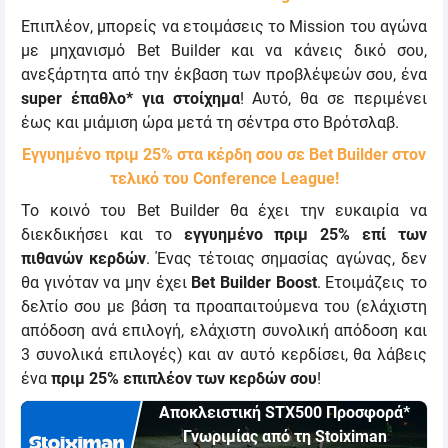
Επιπλέον, μπορείς να ετοιμάσεις το Mission του αγώνα
με μηχανισμό Bet Builder και να κάνεις δικό σου,
ανεξάρτητα από την έκβαση των προβλέψεών σου, ένα
super έπαθλο* για στοίχημα
! Αυτό, θα σε περιμένει
έως και μιάμιση ώρα μετά τη σέντρα στο Βρότσλαβ.
Εγγυημένο πριμ 25% στα κέρδη σου σε Bet Builder στον
τελικό του Conference League!
Το κοινό του Bet Builder θα έχει την ευκαιρία να
διεκδικήσει και το
εγγυημένο πριμ 25% επί των
πιθανών κερδών
. Ένας τέτοιας σημασίας αγώνας, δεν
θα γινόταν να μην έχει
Bet Builder Boost
. Ετοιμάζεις το
δελτίο σου με βάση τα προαπαιτούμενα του (ελάχιστη
απόδοση ανά επιλογή, ελάχιστη συνολική απόδοση και
3 συνολικά επιλογές) και αν αυτό κερδίσει, θα λάβεις
ένα
πριμ 25% επιπλέον των κερδών σου
!
Αποκλειστική STX500 Προσφορά*
Γνωριμίας από τη Stoiximan