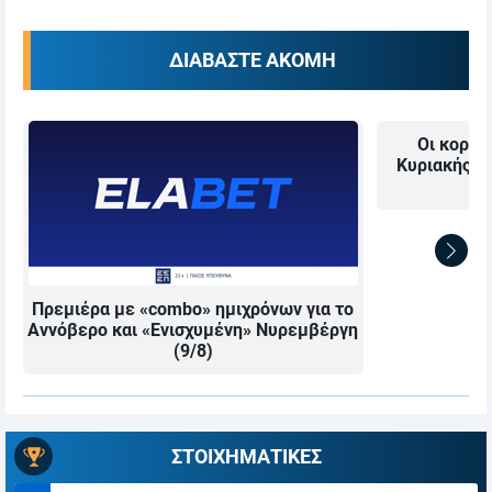
ΔΙΑΒΑΣΤΕ ΑΚΟΜΗ
Oι κορυφ
Κυριακής μ
Πρεμιέρα με «combo» ημιχρόνων για το
Αννόβερο και «Ενισχυμένη» Νυρεμβέργη
(9/8)
ΣΤΟΙΧΗΜΑΤΙΚΕΣ