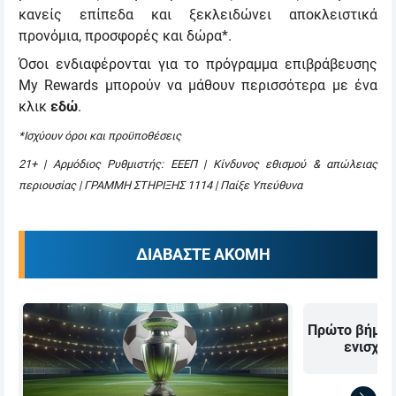
κανείς επίπεδα και ξεκλειδώνει αποκλειστικά
προνόμια, προσφορές και δώρα*.
Όσοι ενδιαφέρονται για το πρόγραμμα επιβράβευσης
My Rewards μπορούν να μάθουν περισσότερα με ένα
κλικ
εδώ
.
*Ισχύουν όροι και προϋποθέσεις
21+ | Αρμόδιος Ρυθμιστής: ΕΕΕΠ | Κίνδυνος εθισμού & απώλειας
περιουσίας | ΓΡΑΜΜΗ ΣΤΗΡΙΞΗΣ 1114 | Παίξε Υπεύθυνα
ΔΙΑΒΑΣΤΕ ΑΚΟΜΗ
Πρώτο βήμα π
ενισχυμ