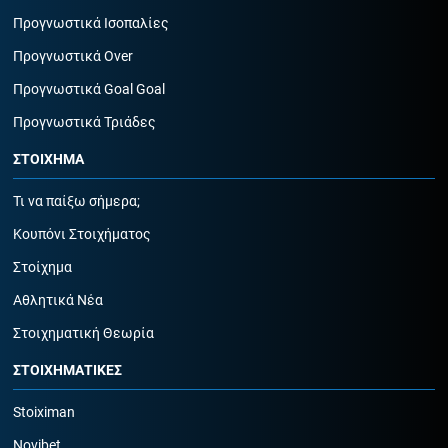
Προγνωστικά Ισοπαλίες
Προγνωστικά Over
Προγνωστικά Goal Goal
Προγνωστικά Τριάδες
ΣΤΟΙΧΗΜΑ
Τι να παίξω σήμερα;
Κουπόνι Στοιχήματος
Στοίχημα
Αθλητικά Νέα
Στοιχηματική Θεωρία
ΣΤΟΙΧΗΜΑΤΙΚΕΣ
Stoiximan
Novibet