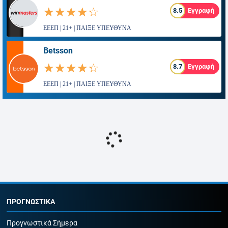
☆☆☆☆☆
★★★★★
8.5
Εγγραφή
ΕΕΕΠ | 21+ | ΠΑΙΞΕ ΥΠΕΥΘΥΝΑ
Betsson
☆☆☆☆☆
★★★★★
8.7
Εγγραφή
ΕΕΕΠ | 21+ | ΠΑΙΞΕ ΥΠΕΥΘΥΝΑ
ΠΡΟΓΝΩΣΤΙΚΑ
Προγνωστικά Σήμερα