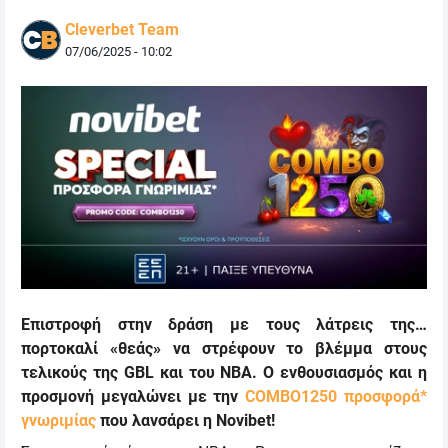
Cleverbet Team
07/06/2025 - 10:02
Επιστροφή στην δράση με τους λάτρεις της…
πορτοκαλί «θεάς» να στρέφουν το βλέμμα στους
τελικούς της GBL και του NBA. O ενθουσιασμός και η
προσμονή μεγαλώνει με την
COMBO1250 προσφορά*
γνωριμίας
που λανσάρει η Novibet!