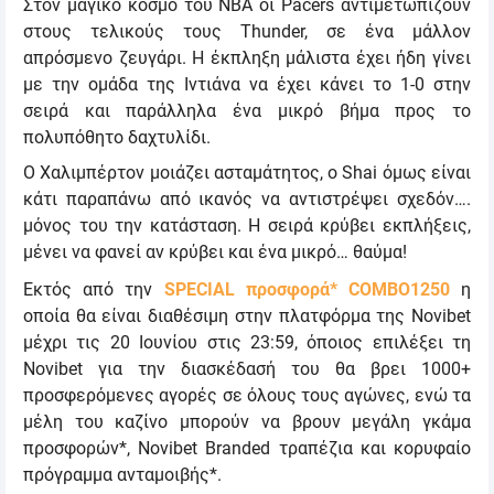
Στον μαγικό κόσμο του NBA οι Pacers αντιμετωπίζουν
στους τελικούς τους Thunder, σε ένα μάλλον
απρόσμενο ζευγάρι. Η έκπληξη μάλιστα έχει ήδη γίνει
με την ομάδα της Ιντιάνα να έχει κάνει το 1-0 στην
σειρά και παράλληλα ένα μικρό βήμα προς το
πολυπόθητο δαχτυλίδι.
Ο Χαλιμπέρτον μοιάζει ασταμάτητος, ο Shai όμως είναι
κάτι παραπάνω από ικανός να αντιστρέψει σχεδόν….
μόνος του την κατάσταση. Η σειρά κρύβει εκπλήξεις,
μένει να φανεί αν κρύβει και ένα μικρό… θαύμα!
Εκτός από την
SPECIAL
προσφορά*
COMBO
1250
η
οποία θα είναι διαθέσιμη στην πλατφόρμα της Novibet
μέχρι τις 20 Ιουνίου στις 23:59, όποιος επιλέξει τη
Novibet για την διασκέδασή του θα βρει 1000+
προσφερόμενες αγορές σε όλους τους αγώνες, ενώ τα
μέλη του καζίνο μπορούν να βρουν μεγάλη γκάμα
προσφορών*, Novibet Branded τραπέζια και κορυφαίο
πρόγραμμα ανταμοιβής*.