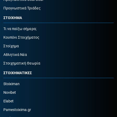
Προγνωστικά Τριάδες
ΣΤΟΙΧΗΜΑ
Τι να παίξω σήμερα;
Κουπόνι Στοιχήματος
Στοίχημα
Αθλητικά Νέα
Στοιχηματική Θεωρία
ΣΤΟΙΧΗΜΑΤΙΚΕΣ
Stoiximan
Novibet
Elabet
Pamestoixima.gr