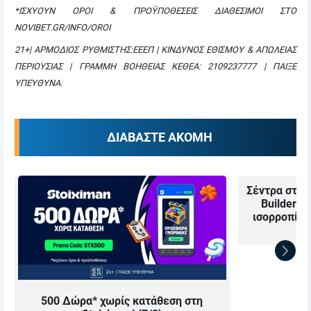
*ΙΣΧΥΟΥΝ ΟΡΟΙ & ΠΡΟΫΠΟΘΕΣΕΙΣ ΔΙΑΘΕΣΙΜΟΙ ΣΤΟ
NOVIBET.GR/INFO/OROI
21+| ΑΡΜΟΔΙΟΣ ΡΥΘΜΙΣΤΗΣ:ΕΕΕΠ | ΚΙΝΔΥΝΟΣ ΕΘΙΣΜΟΥ & ΑΠΩΛΕΙΑΣ
ΠΕΡΙΟΥΣΙΑΣ | ΓΡΑΜΜΗ ΒΟΗΘΕΙΑΣ ΚΕΘΕΑ: 2109237777 | ΠΑΙΞΕ
ΥΠΕΥΘΥΝΑ.
ΔΙΑΒΑΣΤΕ ΑΚΟΜΗ
Σέντρα στο 
Builder π
ισορροπία 
500 Δώρα* χωρίς κατάθεση στη