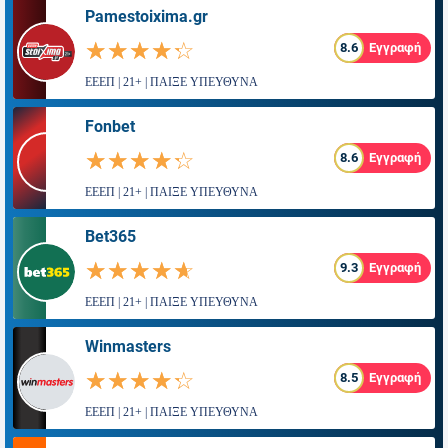
Pamestoixima.gr
☆☆☆☆☆
★★★★★
8.6
Εγγραφή
ΕΕΕΠ | 21+ | ΠΑΙΞΕ ΥΠΕΥΘΥΝΑ
Fonbet
☆☆☆☆☆
★★★★★
8.6
Εγγραφή
ΕΕΕΠ | 21+ | ΠΑΙΞΕ ΥΠΕΥΘΥΝΑ
Bet365
☆☆☆☆☆
★★★★★
9.3
Εγγραφή
ΕΕΕΠ | 21+ | ΠΑΙΞΕ ΥΠΕΥΘΥΝΑ
Winmasters
☆☆☆☆☆
★★★★★
8.5
Εγγραφή
ΕΕΕΠ | 21+ | ΠΑΙΞΕ ΥΠΕΥΘΥΝΑ