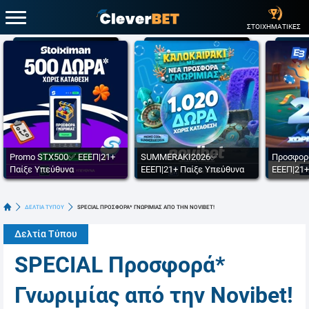
ΣΤΟΙΧΗΜΑΤΙΚΕΣ
Promo STX500✅ ΕΕΕΠ|21+
SUMMERAKI2026✅
Προσφορ
Παίξε Υπεύθυνα
ΕΕΕΠ|21+ Παίξε Υπεύθυνα
ΕΕΕΠ|21+
ΔΕΛΤΙΑ ΤΥΠΟΥ
SPECIAL ΠΡΟΣΦΟΡΑ* ΓΝΩΡΙΜΙΑΣ ΑΠΟ ΤΗΝ NOVIBET!
Δελτία Τύπου
SPECIAL Προσφορά*
Γνωριμίας από την Novibet!