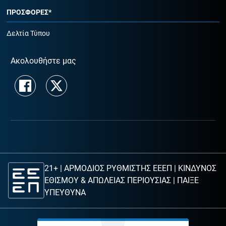
ΠΡΟΣΦΟΡΕΣ*
Δελτία Τύπου
Ακολουθήστε μας
21+ | ΑΡΜΟΔΙΟΣ ΡΥΘΜΙΣΤΗΣ ΕΕΕΠ | ΚΙΝΔΥΝΟΣ
ΕΘΙΣΜΟΥ & ΑΠΩΛΕΙΑΣ ΠΕΡΙΟΥΣΙΑΣ |
ΠΑΙΞΕ
ΥΠΕΥΘΥΝΑ