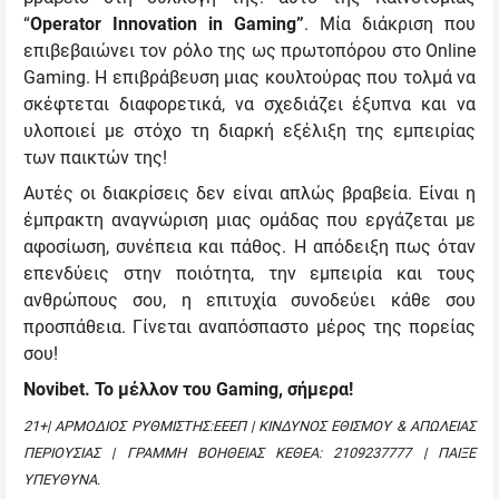
“
Operator Innovation in Gaming”
.
Μία διάκριση που
επιβεβαιώνει τον ρόλο της ως πρωτοπόρου στο Online
Gaming. Η επιβράβευση μιας κουλτούρας που τολμά να
σκέφτεται διαφορετικά, να σχεδιάζει έξυπνα και να
υλοποιεί με στόχο τη διαρκή εξέλιξη της εμπειρίας
των παικτών της!
Αυτές οι διακρίσεις δεν είναι απλώς βραβεία. Είναι η
έμπρακτη αναγνώριση μιας ομάδας που εργάζεται με
αφοσίωση, συνέπεια και πάθος. H απόδειξη πως όταν
επενδύεις στην ποιότητα, την εμπειρία και τους
ανθρώπους σου, η επιτυχία συνοδεύει κάθε σου
προσπάθεια. Γίνεται αναπόσπαστο μέρος της πορείας
σου!
Novibet. Το μέλλον του Gaming, σήμερα!
21+| ΑΡΜΟΔΙΟΣ ΡΥΘΜΙΣΤΗΣ:ΕΕΕΠ | ΚΙΝΔΥΝΟΣ ΕΘΙΣΜΟΥ & ΑΠΩΛΕΙΑΣ
ΠΕΡΙΟΥΣΙΑΣ | ΓΡΑΜΜΗ ΒΟΗΘΕΙΑΣ ΚΕΘΕΑ: 2109237777 | ΠΑΙΞΕ
ΥΠΕΥΘΥΝΑ.