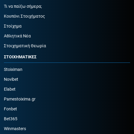
Τι να παίξω σήμερα;
Κουπόνι Στοιχήματος
Στοίχημα
Αθλητικά Νέα
Στοιχηματική Θεωρία
ΣΤΟΙΧΗΜΑΤΙΚΕΣ
Stoiximan
Novibet
Elabet
Pamestoixima.gr
Fonbet
Bet365
Winmasters