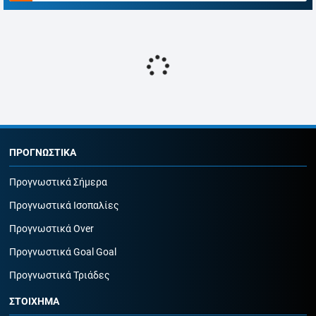
ΠΡΟΓΝΩΣΤΙΚΑ
Προγνωστικά Σήμερα
Προγνωστικά Ισοπαλίες
Προγνωστικά Over
Προγνωστικά Goal Goal
Προγνωστικά Τριάδες
ΣΤΟΙΧΗΜΑ