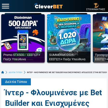
ΣΤΟΙΧΗΜΑΤΙΚΕΣ
Promo STX500✅ ΕΕΕΠ|21+
SUMMERAKI2026✅
Προσφορ
Παίξε Υπεύθυνα
ΕΕΕΠ|21+ Παίξε Υπεύθυνα
ΕΕΕΠ|21+
ΔΕΛΤΙΑ ΤΥΠΟΥ
ΙΝΤΕΡ - ΦΛΟΥΜΙΝΕΝΣΕ ΜΕ BET BUILDER ΚΑΙ ΕΝΙΣΧΥΜΕΝΕΣ ΑΠΟΔΟΣΕΙΣ ΣΤΗΝ BETSSON 
Δελτία Τύπου
Ίντερ - Φλουμινένσε με Bet
Builder και Ενισχυμένες