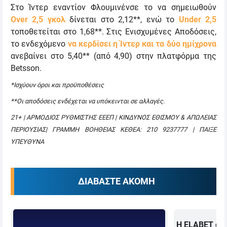
Στο Ίντερ εναντίον Φλουμινένσε το να σημειωθούν
Over 2,5 γκολ
δίνεται στο 2,12**, ενώ το
Under 2,5
τοποθετείται στο 1,68**. Στις Ενισχυμένες Αποδόσεις,
το ενδεχόμενο
να κερδίσει η Ίντερ και τα δύο ημίχρονα
ανεβαίνει στο 5,40** (από 4,90) στην πλατφόρμα της
Betsson.
*Ισχύουν όροι και προϋποθέσεις
**Οι αποδόσεις ενδέχεται να υπόκεινται σε αλλαγές.
21+ | ΑΡΜΟΔΙΟΣ ΡΥΘΜΙΣΤΗΣ ΕΕΕΠ | ΚΙΝΔΥΝΟΣ ΕΘΙΣΜΟΥ & ΑΠΩΛΕΙΑΣ
ΠΕΡΙΟΥΣΙΑΣ| ΓΡΑΜΜΗ ΒΟΗΘΕΙΑΣ ΚΕΘΕΑ: 210 9237777 | ΠΑΙΞΕ
ΥΠΕΥΘΥΝΑ
ΔΙΑΒΑΣΤΕ ΑΚΟΜΗ
Η ELABET ονο