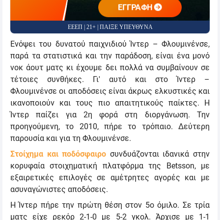
ΕΓΓΡΑΦΗ
ΕΕΕΠ | 21+ | ΠΑΙΞΕ ΥΠΕΥΘΥΝΑ
Ενόψει του δυνατού παιχνιδιού Ίντερ – Φλουμινένσε,
παρά τα στατιστικά και την παράδοση, είναι ένα μονό
νοκ άουτ ματς κι έχουμε δει πολλά να συμβαίνουν σε
τέτοιες συνθήκες. Γι' αυτό και στο Ίντερ –
Φλουμινένσε οι αποδόσεις είναι άκρως ελκυστικές και
ικανοποιούν και τους πιο απαιτητικούς παίκτες. Η
Ίντερ παίζει για 2η φορά στη διοργάνωση. Την
προηγούμενη, το 2010, πήρε το τρόπαιο. Δεύτερη
παρουσία και για τη Φλουμινένσε.
Στοίχημα και ποδόσφαιρο
συνδυάζονται ιδανικά στην
κορυφαία στοιχηματική πλατφόρμα της Betsson, με
εξαιρετικές επιλογές σε αμέτρητες αγορές και με
ασυναγώνιστες αποδόσεις.
Η Ίντερ πήρε την πρώτη θέση στον 5ο όμιλο. Σε τρία
ματς είχε ρεκόρ 2-1-0 με 5-2 γκολ. Άρχισε με 1-1