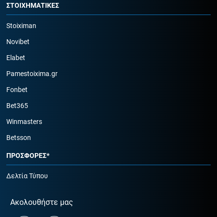
ΣΤΟΙΧΗΜΑΤΙΚΕΣ
Stoiximan
Novibet
Elabet
Pamestoixima.gr
Fonbet
Bet365
Winmasters
Betsson
ΠΡΟΣΦΟΡΕΣ*
Δελτία Τύπου
Ακολουθήστε μας