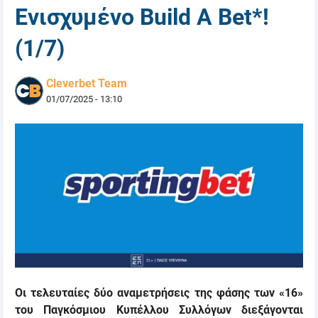
Ενισχυμένο Build A Bet*!
(1/7)
Cleverbet Team
01/07/2025 - 13:10
Οι τελευταίες δύο αναμετρήσεις της φάσης των «16»
του Παγκόσμιου Κυπέλλου Συλλόγων διεξάγονται