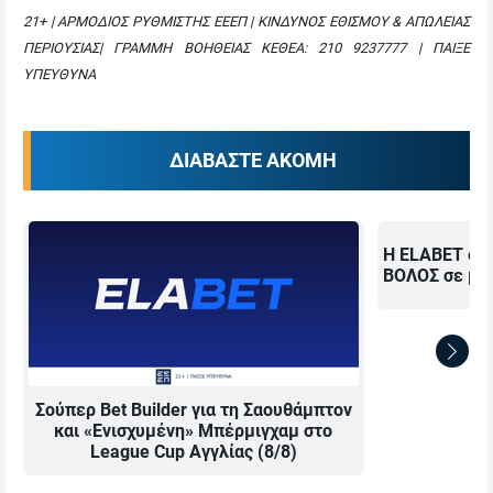
21+ | ΑΡΜΟΔΙΟΣ ΡΥΘΜΙΣΤΗΣ ΕΕΕΠ | ΚΙΝΔΥΝΟΣ ΕΘΙΣΜΟΥ & ΑΠΩΛΕΙΑΣ
ΠΕΡΙΟΥΣΙΑΣ| ΓΡΑΜΜΗ ΒΟΗΘΕΙΑΣ ΚΕΘΕΑ: 210 9237777 | ΠΑΙΞΕ
ΥΠΕΥΘΥΝΑ
ΔΙΑΒΑΣΤΕ ΑΚΟΜΗ
Η ELABET ονο
ΒΟΛΟΣ σε μια
Σούπερ Bet Builder για τη Σαουθάμπτον
και «Ενισχυμένη» Μπέρμιγχαμ στο
League Cup Αγγλίας (8/8)