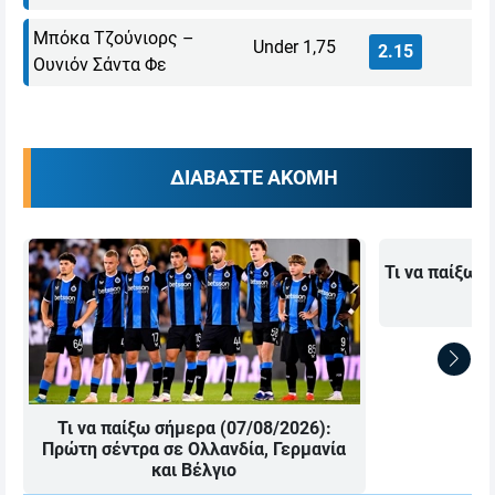
Μπόκα Τζούνιορς –
Under 1,75
2.15
Ουνιόν Σάντα Φε
ΔΙΑΒΑΣΤΕ ΑΚΟΜΗ
Τι να παίξω 
Τι να παίξω σήμερα (07/08/2026):
Πρώτη σέντρα σε Ολλανδία, Γερμανία
και Βέλγιο