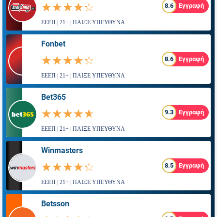
☆☆☆☆☆
★★★★★
8.6
Εγγραφή
ΕΕΕΠ | 21+ | ΠΑΙΞΕ ΥΠΕΥΘΥΝΑ
Fonbet
☆☆☆☆☆
★★★★★
8.6
Εγγραφή
ΕΕΕΠ | 21+ | ΠΑΙΞΕ ΥΠΕΥΘΥΝΑ
Bet365
☆☆☆☆☆
★★★★★
9.3
Εγγραφή
ΕΕΕΠ | 21+ | ΠΑΙΞΕ ΥΠΕΥΘΥΝΑ
Winmasters
☆☆☆☆☆
★★★★★
8.5
Εγγραφή
ΕΕΕΠ | 21+ | ΠΑΙΞΕ ΥΠΕΥΘΥΝΑ
Betsson