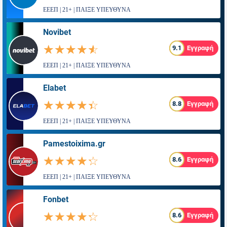
ΕΕΕΠ | 21+ | ΠΑΙΞΕ ΥΠΕΥΘΥΝΑ
Novibet
☆☆☆☆☆
★★★★★
9.1
Εγγραφή
ΕΕΕΠ | 21+ | ΠΑΙΞΕ ΥΠΕΥΘΥΝΑ
Elabet
☆☆☆☆☆
★★★★★
8.8
Εγγραφή
ΕΕΕΠ | 21+ | ΠΑΙΞΕ ΥΠΕΥΘΥΝΑ
Pamestoixima.gr
☆☆☆☆☆
★★★★★
8.6
Εγγραφή
ΕΕΕΠ | 21+ | ΠΑΙΞΕ ΥΠΕΥΘΥΝΑ
Fonbet
☆☆☆☆☆
★★★★★
8.6
Εγγραφή