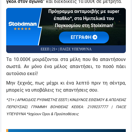
γκολ στον αγώνα”
και διεκδικείς 10.000€ σε μετρητά.
Πρόγραμμα ανταμοιβής με super
έπαθλο*, στα Ημιτελικά του
Παγκοσμίου στη Stoiximan!
☆☆☆☆☆
★★★★★
EΓΓΡΑΦΗ
ΕΕΕΠ | 21+ | ΠΑΙΞΕ ΥΠΕΥΘΥΝΑ
Τα 10.000€ μοιράζονται στα μέλη που θα απαντήσουν
σωστά. Αν μόνο ένα μέλος απαντήσει, το ποσό πάει
αυτούσιο εκεί!
Μην ξεχνάς, πως μέχρι κι ένα λεπτό πριν τη σέντρα,
μπορείς να υποβάλεις τις απαντήσεις σου.
*​21+ | ΑΡΜΟΔΙΟΣ ΡΥΘΜΙΣΤΗΣ ΕΕΕΠ | ΚΙΝΔΥΝΟΣ ΕΘΙΣΜΟΥ & ΑΠΩΛΕΙΑΣ
ΠΕΡΙΟΥΣΙΑΣ| ΓΡΑΜΜΗ ΒΟΗΘΕΙΑΣ ΚΕΘΕΑ: 2109237777 | ΠΑΙΞΕ
ΥΠΕΥΘΥΝΑ *Ισχύουν Όροι & Προϋποθέσεις