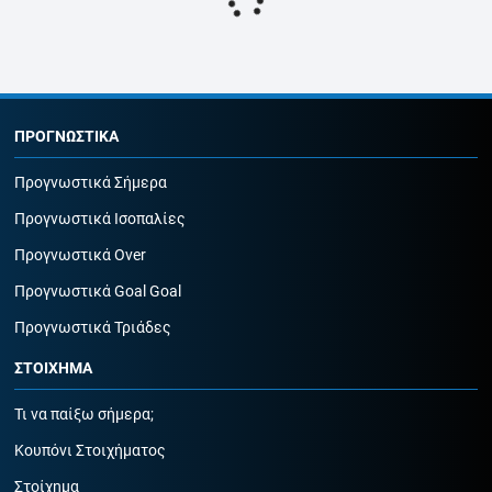
ΠΡΟΓΝΩΣΤΙΚΑ
Προγνωστικά Σήμερα
Προγνωστικά Ισοπαλίες
Προγνωστικά Over
Προγνωστικά Goal Goal
Προγνωστικά Τριάδες
ΣΤΟΙΧΗΜΑ
Τι να παίξω σήμερα;
Κουπόνι Στοιχήματος
Στοίχημα