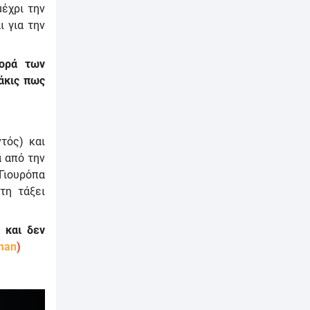
έχρι την
ι για την
φορά των
λάκις πως
τός) και
α από την
 Γιουρόπα
τη τάξει
 και δεν
man
)