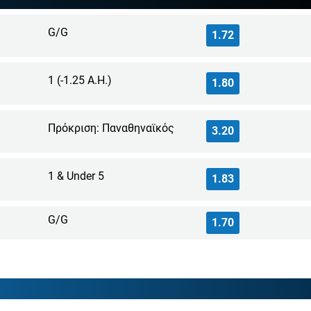
G/G
1.72
1 (-1.25 Α.Η.)
1.80
Πρόκριση: Παναθηναϊκός
3.20
1 &
Under 5
1.83
G/G
1.70