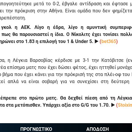
πογοητεύτηκε μετά το 0-2, έβγαλε αντίδραση και έφτασε μ
σει την πρόκριση στην Αθήνα. Είναι ομάδα που δεν φημίζετα
οπρεπέστατη.
 γκολ η ΑΕΚ. Λίγο η έδρα, λίγο η αμυντική συμπερι
πως θα παρουσιαστεί η ίδια. Ο Νίκολιτς έχει τονίσει πολ
ρώνει στο 1.83 η επιλογή του 1 &
Under 5.
▶️
(
bet365
)
α, η Λέγκια Βαρσοβίας κέρδισε με 3-1 την Κατόβιτσε (εν
νέα επίσημα ματς που έχει δώσει φέτος, έχει ηττηθεί μονάχ
 βήμα που έχει κάνει για την πρόκρισή της στα πλέι-οφ του
κεί απλά να είναι σοβαρή για να συνεχίσει στη δεύτερη 
πρεπε στο πρώτο ματς. Θα δεχθεί πίεση από τη Λέγκια
ατα στα μετόπισθεν. Υπάρχει αξία στο
G/G
του 1.70.
▶️
(
Stoixi
ΠΡΟΓΝΩΣΤΙΚΟ
ΑΠΟΔΟΣΗ