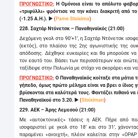
ΠΡΟΓΝΩΣΤΙΚΟ:
Η Ομόνοια είναι το απόλυτο φαβορ
«τριφύλλι» φρόντισε να την κάνει διακριτή από το
(-1.25 Α.Η.). ▶️
(
Pame Stoixima
)
228. Σαχτάρ Ντόνετσκ – Παναθηναϊκός
(
21:00
)
Δεχόμενη γκολ στο 90’+1’, η Σαχτάρ Ντόνετσκ ισοφ
(εκτός), στο πλαίσιο της 2ης αγωνιστικής της ου
απόδοσης. Δέχθηκε ευκαιρίες και θα μπορούσε να ε
τον εαυτό του. Βάσει των περισσότερων και ανώτερ
ταξίδεψε στην Πολωνία με στόχο να σκοράρει και να
ΠΡΟΓΝΩΣΤΙΚΟ:
Ο Παναθηναϊκός κοίταξε στα μάτια τ
γήπεδο, όμως πρώτο μέλημα είναι να βρει ο ίδιος γ
βρίσκονται στα καλύτερά τους. Φαντάζει πιθανό να
Παναθηναϊκού στο 3.20.
▶️
(
Stoiximan
)
229. ΑΕΚ – Άρης Λεμεσού (21:00)
Με «αυτοκτονικές» τάσεις η ΑΕΚ. Πήρε από πολ
ισοφαριστεί με γκολ στο 18’ και στο 31’, χάνοντ
παραμένει «ανοιχτή», πλέον καλείται στην «
OPAP