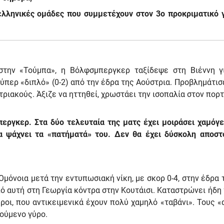
 ελληνικές ομάδες που συμμετέχουν στον 3ο προκριματικό 
στην «Τούμπα», η Βόλφσμπεργκερ ταξίδεψε στη Βιέννη γ
ύπερ «διπλό» (0-2) από την έδρα της Αούστρια. Προβλημάτι
ριακούς. Άξιζε να ηττηθεί, χρωστάει την ισοπαλία στον πορτ
περγκερ
. Στα δύο τελευταία της ματς έχει μοιράσει χαμόγε
α ψάχνει τα «πατήματά» του. Δεν θα έχει δύσκολη αποστ
Ομόνοια μετά την εντυπωσιακή νίκη, με σκορ 0-4, στην έδρα 
 αυτή στη Γεωργία κόντρα στην Κουτάισι. Καταστρώνει ήδη
έροι, που αντικειμενικά έχουν πολύ χαμηλό «ταβάνι». Τους 
ούμενο γύρο.