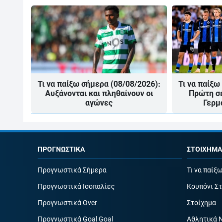
Τι να παίξω σήμερα (08/08/2026):
Τι να παίξω
Αυξάνονται και πληθαίνουν οι
Πρώτη σέ
αγώνες
Γερμ
ΠΡΟΓΝΩΣΤΙΚΑ
ΣΤΟΙΧΗΜΑ
Προγνωστικά Σήμερα
Τι να παίξ
Προγνωστικά Ισοπαλίες
Κουπόνι Σ
Προγνωστικά Over
Στοίχημα
Προγνωστικά Goal Goal
Αθλητικά 