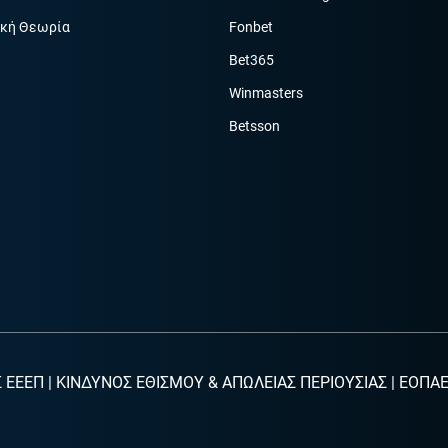
ική Θεωρία
Fonbet
Bet365
Winmasters
Betsson
 ΕΕΕΠ | ΚΙΝΔΥΝΟΣ ΕΘΙΣΜΟΥ & ΑΠΩΛΕΙΑΣ ΠΕΡΙΟΥΣΙΑΣ |
ΕΟΠΑΕ