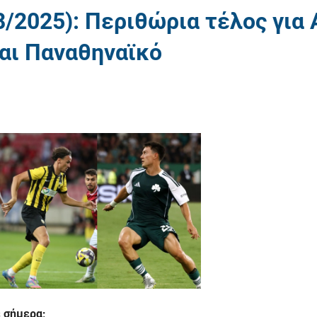
8/2025): Περιθώρια τέλος για 
και Παναθηναϊκό
ε σήμερα;