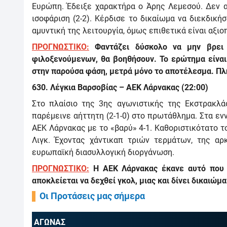
Ευρώπη. Έδειξε χαρακτήρα ο Άρης Λεμεσού. Δεν α
ισοφάριση (2-2). Κέρδισε το δικαίωμα να διεκδική
αμυντική της λειτουργία, όμως επιθετικά είναι αξι
ΠΡΟΓΝΩΣΤΙΚΟ:
Φαντάζει δύσκολο να μην βρει
φιλοξενούμενων, θα βοηθήσουν. Το ερώτημα είναι 
στην παρούσα φάση, μετρά μόνο το αποτέλεσμα. Πλη
630. Λέγκια Βαρσοβίας – ΑΕΚ Λάρνακας (22:00)
Στο πλαίσιο της 3ης αγωνιστικής της Εκστρακλάσ
παρέμεινε αήττητη (2-1-0) στο πρωτάθλημα. Στα εν
ΑΕΚ Λάρνακας με το «βαρύ» 4-1. Καθοριστικότατο το
Λιγκ. Έχοντας χάντικαπ τριών τερμάτων, της αρ
ευρωπαϊκή διασυλλογική διοργάνωση.
ΠΡΟΓΝΩΣΤΙΚΟ:
Η ΑΕΚ Λάρνακας έκανε αυτό που έ
αποκλείεται να δεχθεί γκολ, μιας και δίνει δικαιώμ
Οι Προτάσεις μας σήμερα
ΑΓΩΝΑΣ