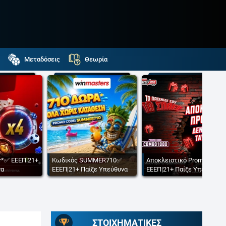
Μεταδόσεις
Θεωρία
r*✅ ΕΕΕΠ|21+
Κωδικός SUMMER710✅
Αποκλειστικό Promo✅
να
ΕΕΕΠ|21+ Παίξε Υπεύθυνα
ΕΕΕΠ|21+ Παίξε Υπεύθυνα
ΣΤΟΙΧΗΜΑΤΙΚΕΣ