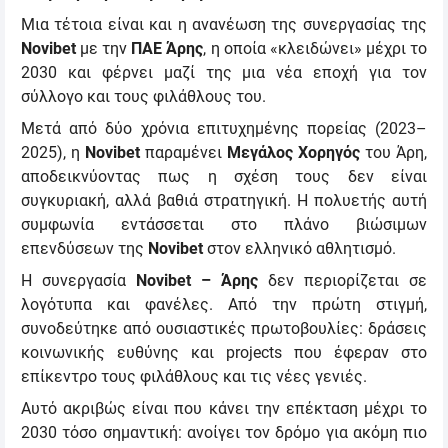
Μια τέτοια είναι και η ανανέωση της συνεργασίας της
Novibet
με την
ΠΑΕ Άρης
, η οποία «κλειδώνει» μέχρι το
2030 και φέρνει μαζί της μια νέα εποχή για τον
σύλλογο και τους φιλάθλους του.
Μετά από δύο χρόνια επιτυχημένης πορείας (2023–
2025), η
Novibet
παραμένει
Μεγάλος Χορηγός
του Άρη,
αποδεικνύοντας πως η σχέση τους δεν είναι
συγκυριακή, αλλά βαθιά στρατηγική. Η πολυετής αυτή
συμφωνία εντάσσεται στο πλάνο βιώσιμων
επενδύσεων της
Novibet
στον ελληνικό αθλητισμό.
Η συνεργασία
Novibet – Άρης
δεν περιορίζεται σε
λογότυπα και φανέλες. Από την πρώτη στιγμή,
συνοδεύτηκε από ουσιαστικές πρωτοβουλίες: δράσεις
κοινωνικής ευθύνης και projects που έφεραν στο
επίκεντρο τους φιλάθλους και τις νέες γενιές.
Αυτό ακριβώς είναι που κάνει την επέκταση μέχρι το
2030 τόσο σημαντική: ανοίγει τον δρόμο για ακόμη πιο