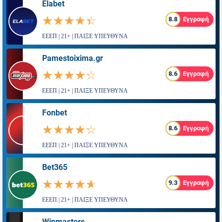
Elabet
☆☆☆☆☆
★★★★★
8.8
Εγγραφή
ΕΕΕΠ | 21+ | ΠΑΙΞΕ ΥΠΕΥΘΥΝΑ
Pamestoixima.gr
☆☆☆☆☆
★★★★★
8.6
Εγγραφή
ΕΕΕΠ | 21+ | ΠΑΙΞΕ ΥΠΕΥΘΥΝΑ
Fonbet
☆☆☆☆☆
★★★★★
8.6
Εγγραφή
ΕΕΕΠ | 21+ | ΠΑΙΞΕ ΥΠΕΥΘΥΝΑ
Bet365
☆☆☆☆☆
★★★★★
9.3
Εγγραφή
ΕΕΕΠ | 21+ | ΠΑΙΞΕ ΥΠΕΥΘΥΝΑ
Winmasters