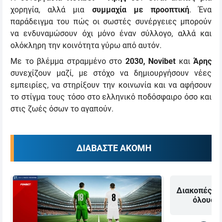
χορηγία, αλλά μια
συμμαχία με προοπτική
. Ένα
παράδειγμα του πώς οι σωστές συνέργειες μπορούν
να ενδυναμώσουν όχι μόνο έναν σύλλογο, αλλά και
ολόκληρη την κοινότητα γύρω από αυτόν.
Με το βλέμμα στραμμένο στο
2030,
Novibet
και
Άρης
συνεχίζουν μαζί, με στόχο να δημιουργήσουν νέες
εμπειρίες, να στηρίξουν την κοινωνία και να αφήσουν
το στίγμα τους τόσο στο ελληνικό ποδόσφαιρο όσο και
στις ζωές όσων το αγαπούν.
ΔΙΑΒΑΣΤΕ ΑΚΟΜΗ
Διακοπές στ
όλους α