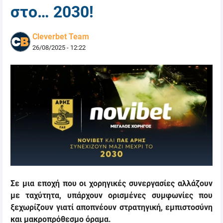
στο… 2030!
Cleverbet Team
26/08/2025 - 12:22
Σε μια εποχή που οι χορηγικές συνεργασίες αλλάζουν
με ταχύτητα, υπάρχουν ορισμένες συμφωνίες που
ξεχωρίζουν γιατί αποπνέουν στρατηγική, εμπιστοσύνη
και μακροπρόθεσμο όραμα.