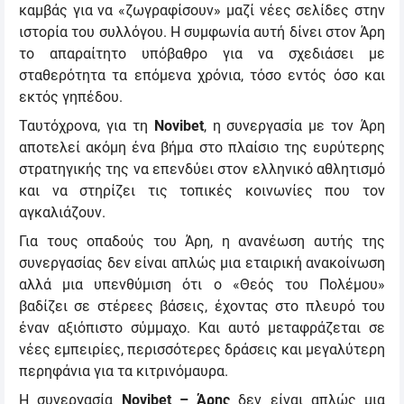
καμβάς για να «ζωγραφίσουν» μαζί νέες σελίδες στην
ιστορία του συλλόγου. Η συμφωνία αυτή δίνει στον Άρη
το απαραίτητο υπόβαθρο για να σχεδιάσει με
σταθερότητα τα επόμενα χρόνια, τόσο εντός όσο και
εκτός γηπέδου.
Ταυτόχρονα, για τη
Novibet
, η συνεργασία με τον Άρη
αποτελεί ακόμη ένα βήμα στο πλαίσιο της ευρύτερης
στρατηγικής της να επενδύει στον ελληνικό αθλητισμό
και να στηρίζει τις τοπικές κοινωνίες που τον
αγκαλιάζουν.
Για τους οπαδούς του Άρη, η ανανέωση αυτής της
συνεργασίας δεν είναι απλώς μια εταιρική ανακοίνωση
αλλά μια υπενθύμιση ότι ο «Θεός του Πολέμου»
βαδίζει σε στέρεες βάσεις, έχοντας στο πλευρό του
έναν αξιόπιστο σύμμαχο. Και αυτό μεταφράζεται σε
νέες εμπειρίες, περισσότερες δράσεις και μεγαλύτερη
περηφάνια για τα κιτρινόμαυρα.
Η συνεργασία
Novibet – Άρης
δεν είναι απλώς μια