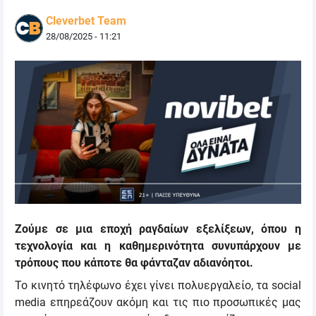
Cleverbet Team
28/08/2025 - 11:21
Ζούμε σε μια εποχή ραγδαίων εξελίξεων, όπου η
τεχνολογία και η καθημερινότητα συνυπάρχουν με
τρόπους που κάποτε θα φάνταζαν αδιανόητοι.
Το κινητό τηλέφωνο έχει γίνει πολυεργαλείο, τα social
media επηρεάζουν ακόμη και τις πιο προσωπικές μας