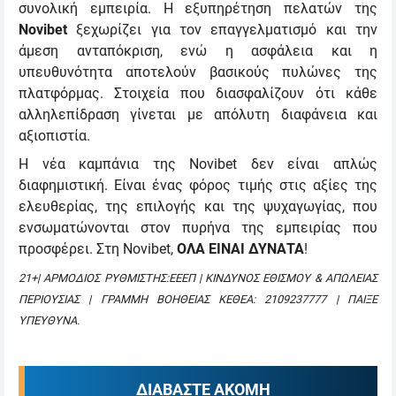
συνολική εμπειρία. Η εξυπηρέτηση πελατών της
Novibet
ξεχωρίζει για τον επαγγελματισμό και την
άμεση ανταπόκριση, ενώ η ασφάλεια και η
υπευθυνότητα αποτελούν βασικούς πυλώνες της
πλατφόρμας. Στοιχεία που διασφαλίζουν ότι κάθε
αλληλεπίδραση γίνεται με απόλυτη διαφάνεια και
αξιοπιστία.
Η νέα καμπάνια της Novibet δεν είναι απλώς
διαφημιστική. Είναι ένας φόρος τιμής στις αξίες της
ελευθερίας, της επιλογής και της ψυχαγωγίας, που
ενσωματώνονται στον πυρήνα της εμπειρίας που
προσφέρει. Στη Novibet,
ΟΛΑ ΕΙΝΑΙ ΔΥΝΑΤΑ
!
21+| ΑΡΜΟΔΙΟΣ ΡΥΘΜΙΣΤΗΣ:ΕΕΕΠ | ΚΙΝΔΥΝΟΣ ΕΘΙΣΜΟΥ & ΑΠΩΛΕΙΑΣ
ΠΕΡΙΟΥΣΙΑΣ | ΓΡΑΜΜΗ ΒΟΗΘΕΙΑΣ ΚΕΘΕΑ: 2109237777 | ΠΑΙΞΕ
ΥΠΕΥΘΥΝΑ.
ΔΙΑΒΑΣΤΕ ΑΚΟΜΗ