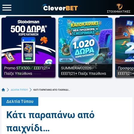
ΣΤΟΙΧΗΜΑΤΙΚΕΣ
Promo STX500✅ ΕΕΕΠ|21+
SUMMERAKI2026✅
Προσφορ
Παίξε Υπεύθυνα
ΕΕΕΠ|21+ Παίξε Υπεύθυνα
ΕΕΕΠ|21+
ΔΕΛΤΙΑ ΤΥΠΟΥ
ΚΑΤΙ ΠΑΡΑΠΑΝΩ ΑΠΟ ΠΑΙΧΝΙΔΙ…
Δελτία Τύπου
Κάτι παραπάνω από
παιχνίδι…