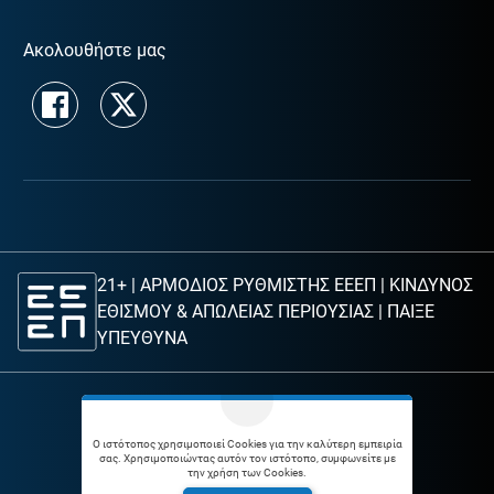
Ακολουθήστε μας
21+ | ΑΡΜΟΔΙΟΣ ΡΥΘΜΙΣΤΗΣ ΕΕΕΠ | ΚΙΝΔΥΝΟΣ
ΕΘΙΣΜΟΥ & ΑΠΩΛΕΙΑΣ ΠΕΡΙΟΥΣΙΑΣ |
ΠΑΙΞΕ
ΥΠΕΥΘΥΝΑ
21+
Ο ιστότοπος χρησιμοποιεί Cookies για την καλύτερη εμπειρία
σας. Χρησιμοποιώντας αυτόν τον ιστότοπο, συμφωνείτε με
την χρήση των Cookies.