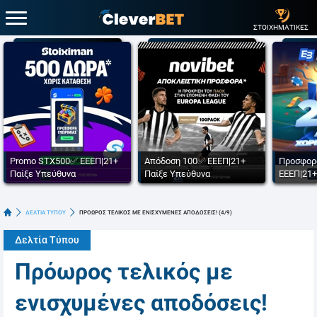
ΣΤΟΙΧΗΜΑΤΙΚΕΣ
Promo STX500✅ ΕΕΕΠ|21+
Απόδοση 100✅ ΕΕΕΠ|21+
Προσφορ
Παίξε Υπεύθυνα
Παίξε Υπεύθυνα
ΕΕΕΠ|21+
ΔΕΛΤΙΑ ΤΥΠΟΥ
ΠΡΟΩΡΟΣ ΤΕΛΙΚΟΣ ΜΕ ΕΝΙΣΧΥΜΕΝΕΣ ΑΠΟΔΟΣΕΙΣ! (4/9)
Δελτία Τύπου
Πρόωρος τελικός με
ενισχυμένες αποδόσεις!