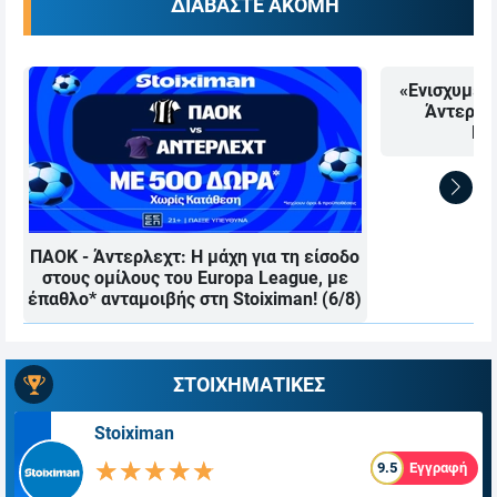
ΔΙΑΒΑΣΤΕ ΑΚΟΜΗ
«Ενισχυμένο
Άντερλε
Κω
ΠΑΟΚ - Άντερλεχτ: Η μάχη για τη είσοδο
στους ομίλους του Europa League, με
έπαθλο* ανταμοιβής στη Stoiximan! (6/8)
ΣΤΟΙΧΗΜΑΤΙΚΕΣ
Stoiximan
☆☆☆☆☆
★★★★★
9.5
Εγγραφή