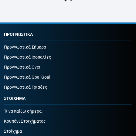
ΠΡΟΓΝΩΣΤΙΚΑ
Προγνωστικά Σήμερα
Προγνωστικά Ισοπαλίες
Προγνωστικά Over
Προγνωστικά Goal Goal
Προγνωστικά Τριάδες
ΣΤΟΙΧΗΜΑ
Τι να παίξω σήμερα;
Κουπόνι Στοιχήματος
Στοίχημα