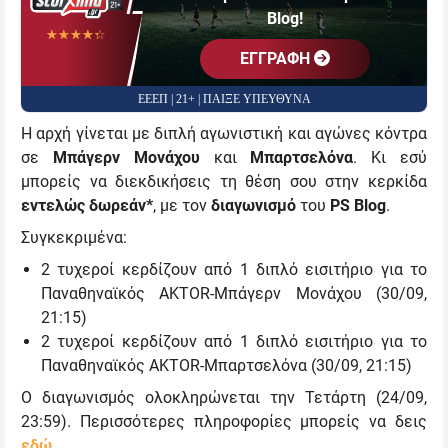
Blog!
☆☆☆☆☆
★★★★★
EΓΓΡΑΦΗ
ΕΕΕΠ | 21+ | ΠΑΙΞΕ ΥΠΕΥΘΥΝΑ
Η αρχή γίνεται με διπλή αγωνιστική και αγώνες κόντρα
σε
Μπάγερν Μονάχου
και
Μπαρτσελόνα
. Κι εσύ
μπορείς να διεκδικήσεις τη θέση σου στην κερκίδα
εντελώς δωρεάν*
, με τον
διαγωνισμό
του
PS
Blog
.
Συγκεκριμένα:
2 τυχεροί κερδίζουν από 1 διπλό εισιτήριο για το
Παναθηναϊκός AKTOR-Μπάγερν Μονάχου (30/09,
21:15)
2 τυχεροί κερδίζουν από 1 διπλό εισιτήριο για το
Παναθηναϊκός AKTOR-Μπαρτσελόνα (30/09, 21:15)
Ο διαγωνισμός ολοκληρώνεται την Τετάρτη (24/09,
23:59). Περισσότερες πληροφορίες μπορείς να δεις
εδώ
.