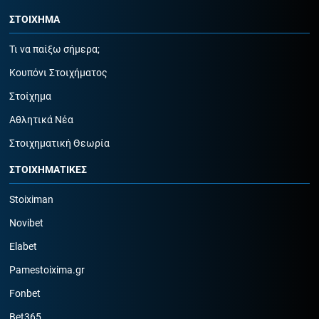
ΣΤΟΙΧΗΜΑ
Τι να παίξω σήμερα;
Κουπόνι Στοιχήματος
Στοίχημα
Αθλητικά Νέα
Στοιχηματική Θεωρία
ΣΤΟΙΧΗΜΑΤΙΚΕΣ
Stoiximan
Novibet
Elabet
Pamestoixima.gr
Fonbet
Bet365