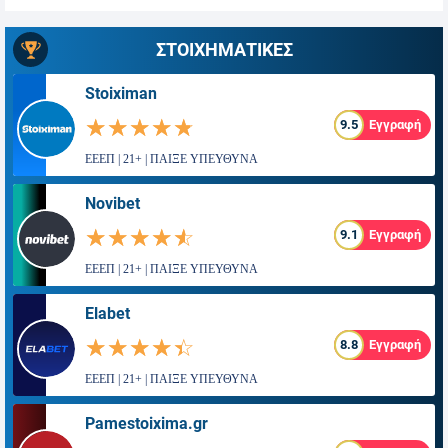
ΣΤΟΙΧΗΜΑΤΙΚΕΣ
Stoiximan
☆☆☆☆☆
★★★★★
9.5
Εγγραφή
ΕΕΕΠ | 21+ | ΠΑΙΞΕ ΥΠΕΥΘΥΝΑ
Novibet
☆☆☆☆☆
★★★★★
9.1
Εγγραφή
ΕΕΕΠ | 21+ | ΠΑΙΞΕ ΥΠΕΥΘΥΝΑ
Elabet
☆☆☆☆☆
★★★★★
8.8
Εγγραφή
ΕΕΕΠ | 21+ | ΠΑΙΞΕ ΥΠΕΥΘΥΝΑ
Pamestoixima.gr