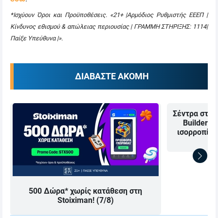
*Ισχύουν Όροι και Προϋποθέσεις.
«21+ |Αρμόδιος Ρυθμιστής ΕΕΕΠ |
Κίνδυνος εθισμού & απώλειας περιουσίας | ΓΡΑΜΜΗ ΣΤΗΡΙΞΗΣ: 1114|
Παίξε Υπεύθυνα |».
ΔΙΑΒΑΣΤΕ ΑΚΟΜΗ
Σέντρα στο 
Builder π
ισορροπία 
500 Δώρα* χωρίς κατάθεση στη
Stoiximan! (7/8)