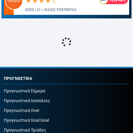
☆☆☆☆☆
★★★★★
ΕΕΕΠ | 21+ | ΠΑΙΞΕ ΥΠΕΥΘΥΝΑ
ΠΡΟΓΝΩΣΤΙΚΑ
Προγνωστικά Σήμερα
Προγνωστικά Ισοπαλίες
Προγνωστικά Over
Προγνωστικά Goal Goal
Προγνωστικά Τριάδες