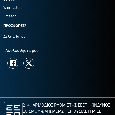
Winmasters
Betsson
ΠΡΟΣΦΟΡΕΣ*
Δελτία Τύπου
Ακολουθήστε μας
21+ | ΑΡΜΟΔΙΟΣ ΡΥΘΜΙΣΤΗΣ ΕΕΕΠ | ΚΙΝΔΥΝΟΣ
ΕΘΙΣΜΟΥ & ΑΠΩΛΕΙΑΣ ΠΕΡΙΟΥΣΙΑΣ |
ΠΑΙΞΕ