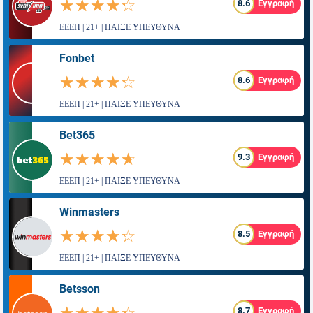
☆☆☆☆☆
★★★★★
8.6
Εγγραφή
ΕΕΕΠ | 21+ | ΠΑΙΞΕ ΥΠΕΥΘΥΝΑ
Fonbet
☆☆☆☆☆
★★★★★
8.6
Εγγραφή
ΕΕΕΠ | 21+ | ΠΑΙΞΕ ΥΠΕΥΘΥΝΑ
Bet365
☆☆☆☆☆
★★★★★
9.3
Εγγραφή
ΕΕΕΠ | 21+ | ΠΑΙΞΕ ΥΠΕΥΘΥΝΑ
Winmasters
☆☆☆☆☆
★★★★★
8.5
Εγγραφή
ΕΕΕΠ | 21+ | ΠΑΙΞΕ ΥΠΕΥΘΥΝΑ
Betsson
8.7
Εγγραφή