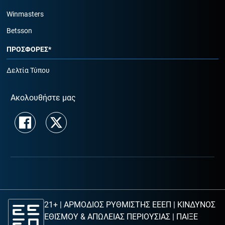
Winmasters
Betsson
ΠΡΟΣΦΟΡΕΣ*
Δελτία Τύπου
Ακολουθήστε μας
21+ | ΑΡΜΟΔΙΟΣ ΡΥΘΜΙΣΤΗΣ ΕΕΕΠ | ΚΙΝΔΥΝΟΣ
ΕΘΙΣΜΟΥ & ΑΠΩΛΕΙΑΣ ΠΕΡΙΟΥΣΙΑΣ |
ΠΑΙΞΕ