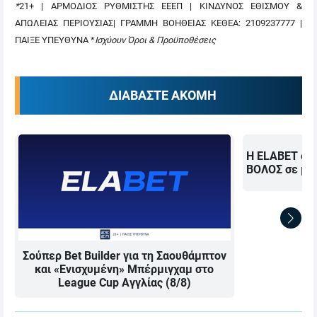
*​
21+ | ΑΡΜΟΔΙΟΣ ΡΥΘΜΙΣΤΗΣ ΕΕΕΠ | ΚΙΝΔΥΝΟΣ ΕΘΙΣΜΟΥ &
ΑΠΩΛΕΙΑΣ ΠΕΡΙΟΥΣΙΑΣ| ΓΡΑΜΜΗ ΒΟΗΘΕΙΑΣ ΚΕΘΕΑ: 2109237777 |
ΠΑΙΞΕ ΥΠΕΥΘΥΝΑ *
Ισχύουν Όροι & Προϋποθέσεις
ΔΙΑΒΑΣΤΕ ΑΚΟΜΗ
Η ELABET ονο
ΒΟΛΟΣ σε μια
Σούπερ Bet Builder για τη Σαουθάμπτον
και «Ενισχυμένη» Μπέρμιγχαμ στο
League Cup Αγγλίας (8/8)