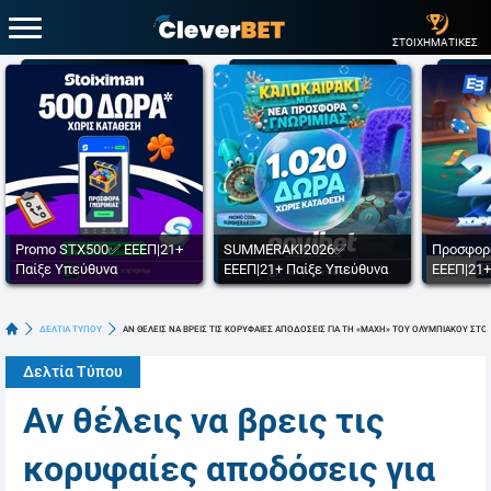
ΣΤΟΙΧΗΜΑΤΙΚΕΣ
Promo STX500✅ ΕΕΕΠ|21+
SUMMERAKI2026✅
Προσφορ
Παίξε Υπεύθυνα
ΕΕΕΠ|21+ Παίξε Υπεύθυνα
ΕΕΕΠ|21+
ΔΕΛΤΙΑ ΤΥΠΟΥ
ΑΝ ΘΕΛΕΙΣ ΝΑ ΒΡΕΙΣ ΤΙΣ ΚΟΡΥΦΑΙΕΣ ΑΠΟΔΟΣΕΙΣ ΓΙΑ ΤΗ «ΜΑΧΗ» ΤΟΥ ΟΛΥΜΠΙΑΚΟΥ ΣΤΟ 
Δελτία Τύπου
Αν θέλεις να βρεις τις
κορυφαίες αποδόσεις για