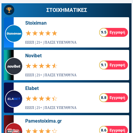
ΣΤΟΙΧΗΜΑΤΙΚΕΣ
Stoiximan
☆☆☆☆☆
★★★★★
9.5
Εγγραφή
ΕΕΕΠ | 21+ | ΠΑΙΞΕ ΥΠΕΥΘΥΝΑ
Novibet
☆☆☆☆☆
★★★★★
9.1
Εγγραφή
ΕΕΕΠ | 21+ | ΠΑΙΞΕ ΥΠΕΥΘΥΝΑ
Elabet
☆☆☆☆☆
★★★★★
8.8
Εγγραφή
ΕΕΕΠ | 21+ | ΠΑΙΞΕ ΥΠΕΥΘΥΝΑ
Pamestoixima.gr
☆☆☆☆☆
★★★★★
8.6
Εγγραφή