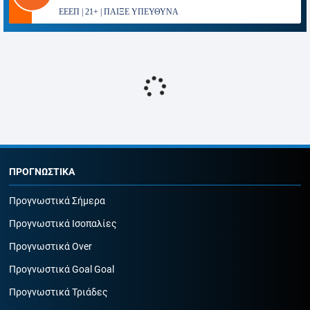
ΕΕΕΠ | 21+ | ΠΑΙΞΕ ΥΠΕΥΘΥΝΑ
ΠΡΟΓΝΩΣΤΙΚΑ
Προγνωστικά Σήμερα
Προγνωστικά Ισοπαλίες
Προγνωστικά Over
Προγνωστικά Goal Goal
Προγνωστικά Τριάδες