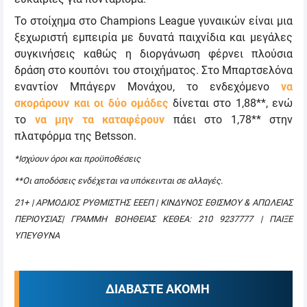
Το στοίχημα στο Champions League γυναικών είναι μια
ξεχωριστή εμπειρία με δυνατά παιχνίδια και μεγάλες
συγκινήσεις καθώς η διοργάνωση φέρνει πλούσια
δράση στο κουπόνι του στοιχήματος. Στο Μπαρτσελόνα
εναντίον Μπάγερν Μονάχου, το ενδεχόμενο
να
σκοράρουν και οι δύο ομάδες
δίνεται στο 1,88**, ενώ
το
να μην τα καταφέρουν
πάει στο 1,78** στην
πλατφόρμα της Betsson.
*Ισχύουν όροι και προϋποθέσεις
**Οι αποδόσεις ενδέχεται να υπόκεινται σε αλλαγές.
21+ | ΑΡΜΟΔΙΟΣ ΡΥΘΜΙΣΤΗΣ ΕΕΕΠ | ΚΙΝΔΥΝΟΣ ΕΘΙΣΜΟΥ & ΑΠΩΛΕΙΑΣ
ΠΕΡΙΟΥΣΙΑΣ| ΓΡΑΜΜΗ ΒΟΗΘΕΙΑΣ ΚΕΘΕΑ: 210 9237777 | ΠΑΙΞΕ
ΥΠΕΥΘΥΝΑ
ΔΙΑΒΑΣΤΕ ΑΚΟΜΗ