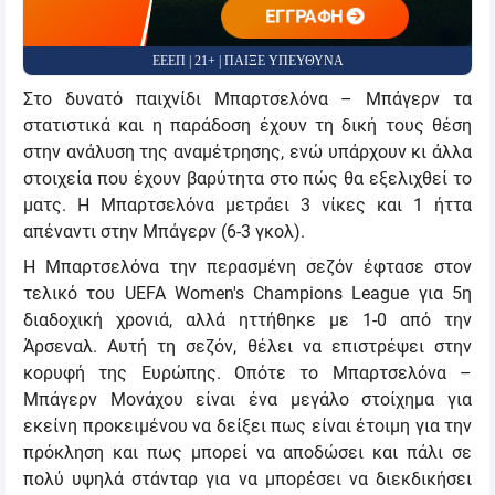
ΕΓΓΡΑΦΗ
ΕΕΕΠ | 21+ | ΠΑΙΞΕ ΥΠΕΥΘΥΝΑ
Στο δυνατό παιχνίδι Μπαρτσελόνα – Μπάγερν τα
στατιστικά και η παράδοση έχουν τη δική τους θέση
στην ανάλυση της αναμέτρησης, ενώ υπάρχουν κι άλλα
στοιχεία που έχουν βαρύτητα στο πώς θα εξελιχθεί το
ματς. Η Μπαρτσελόνα μετράει 3 νίκες και 1 ήττα
απέναντι στην Μπάγερν (6-3 γκολ).
Η Μπαρτσελόνα την περασμένη σεζόν έφτασε στον
τελικό του UEFA Women's Champions League για 5η
διαδοχική χρονιά, αλλά ηττήθηκε με 1-0 από την
Άρσεναλ. Αυτή τη σεζόν, θέλει να επιστρέψει στην
κορυφή της Ευρώπης. Οπότε το Μπαρτσελόνα –
Μπάγερν Μονάχου είναι ένα μεγάλο στοίχημα για
εκείνη προκειμένου να δείξει πως είναι έτοιμη για την
πρόκληση και πως μπορεί να αποδώσει και πάλι σε
πολύ υψηλά στάνταρ για να μπορέσει να διεκδικήσει