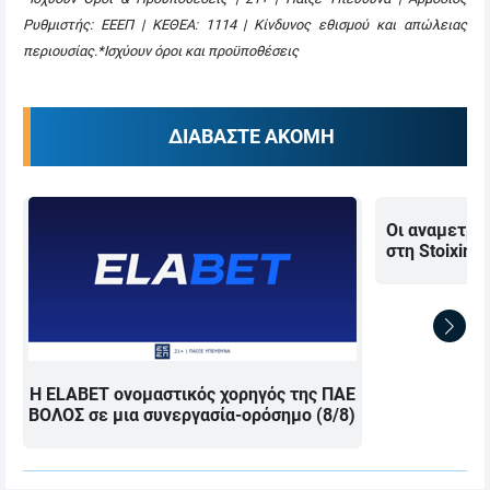
Ρυθμιστής: ΕΕΕΠ | ΚΕΘΕΑ: 1114 | Κίνδυνος εθισμού και απώλειας
περιουσίας.*Ισχύουν όροι και προϋποθέσεις
ΔΙΑΒΑΣΤΕ ΑΚΟΜΗ
Οι αναμετρή
στη Stoixima
Η ELABET ονομαστικός χορηγός της ΠΑΕ
ΒΟΛΟΣ σε μια συνεργασία-ορόσημο (8/8)