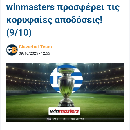
winmasters προσφέρει τις
κορυφαίες αποδόσεις!
(9/10)
Cleverbet Team
09/10/2025 - 12:55