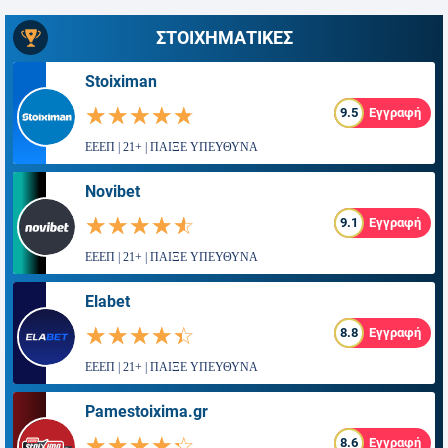
ΣΤΟΙΧΗΜΑΤΙΚΕΣ
Stoiximan
☆☆☆☆☆
★★★★★
9.5
Εγγραφή
ΕΕΕΠ | 21+ | ΠΑΙΞΕ ΥΠΕΥΘΥΝΑ
Novibet
☆☆☆☆☆
★★★★★
9.1
Εγγραφή
ΕΕΕΠ | 21+ | ΠΑΙΞΕ ΥΠΕΥΘΥΝΑ
Elabet
☆☆☆☆☆
★★★★★
8.8
Εγγραφή
ΕΕΕΠ | 21+ | ΠΑΙΞΕ ΥΠΕΥΘΥΝΑ
Pamestoixima.gr
☆☆☆☆☆
★★★★★
8.6
Εγγραφή