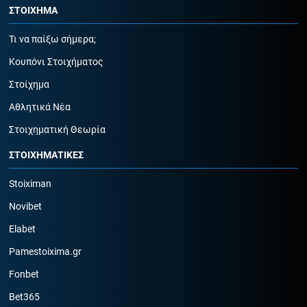
ΣΤΟΙΧΗΜΑ
Τι να παίξω σήμερα;
Κουπόνι Στοιχήματος
Στοίχημα
Αθλητικά Νέα
Στοιχηματική Θεωρία
ΣΤΟΙΧΗΜΑΤΙΚΕΣ
Stoiximan
Novibet
Elabet
Pamestoixima.gr
Fonbet
Bet365