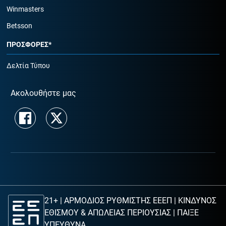
Winmasters
Betsson
ΠΡΟΣΦΟΡΕΣ*
Δελτία Τύπου
Ακολουθήστε μας
21+ | ΑΡΜΟΔΙΟΣ ΡΥΘΜΙΣΤΗΣ ΕΕΕΠ | ΚΙΝΔΥΝΟΣ
ΕΘΙΣΜΟΥ & ΑΠΩΛΕΙΑΣ ΠΕΡΙΟΥΣΙΑΣ |
ΠΑΙΞΕ
ΥΠΕΥΘΥΝΑ