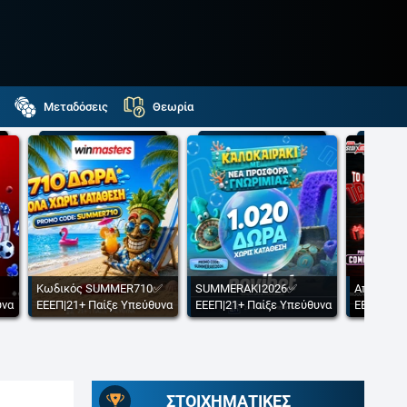
Μεταδόσεις
Θεωρία
Κωδικός SUMMER710✅
SUMMERAKI2026✅
Αποκλεισ
υνα
ΕΕΕΠ|21+ Παίξε Υπεύθυνα
ΕΕΕΠ|21+ Παίξε Υπεύθυνα
ΕΕΕΠ|21+
ΣΤΟΙΧΗΜΑΤΙΚΕΣ