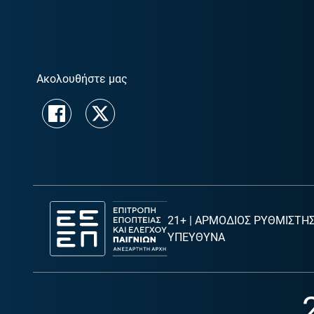
Ακολουθήστε μας
21+ | ΑΡΜΟΔΙΟΣ ΡΥΘΜΙΣΤΗΣ
ΥΠΕΥΘΥΝΑ