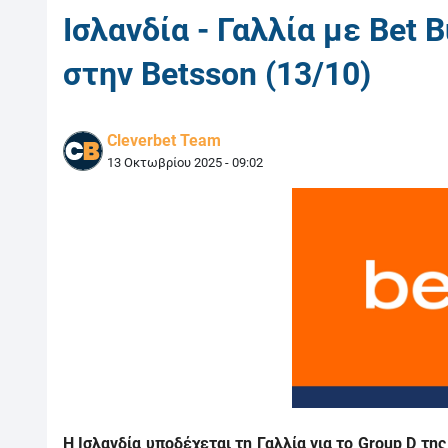
Ισλανδία - Γαλλία με Bet 
στην Betsson (13/10)
Cleverbet Team
13 Οκτωβρίου 2025 - 09:02
Η Ισλανδία υποδέχεται τη Γαλλία για το Group D τ