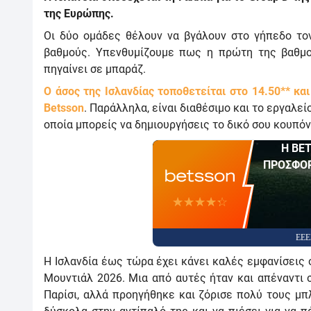
της Ευρώπης.
Οι δύο ομάδες θέλουν να βγάλουν στο γήπεδο το
βαθμούς. Υπενθυμίζουμε πως η πρώτη της βαθμο
πηγαίνει σε μπαράζ.
Ο άσος της Ισλανδίας τοποθετείται στο 14.50** κα
Betsson
. Παράλληλα, είναι διαθέσιμο και το εργαλεί
οποία μπορείς να δημιουργήσεις το δικό σου κουπόν
Η BE
ΠΡΟΣΦΟΡ
☆☆☆☆☆
★★★★★
ΕΕΕ
Η Ισλανδία έως τώρα έχει κάνει καλές εμφανίσεις 
Μουντιάλ 2026. Μια από αυτές ήταν και απέναντι 
Παρίσι, αλλά προηγήθηκε και ζόρισε πολύ τους μπλ