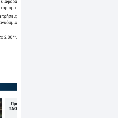
διάφορα
ντάρισμα.
μετρήσεις
αγκόσμιο
ο 2.00**.
Πρώτο βήμα πρόκρισης για τον
Super προσφορά: 
ΠΑΟΚ με ενισχυμένες αποδόσεις!
ΠΑΟΚ σε απόδοσ
(6/8)