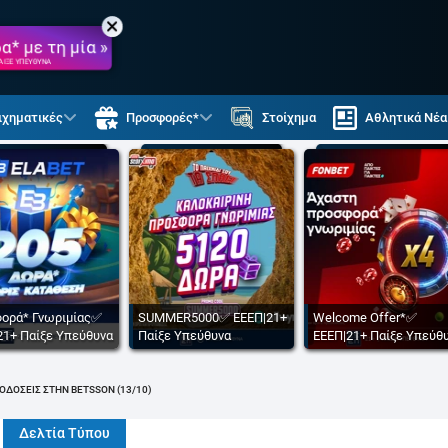
* με τη μία »
 ΠΑΙΞΕ ΥΠΕΥΘΥΝΑ
ιχηματικές
Προσφορές*
Στοίχημα
Αθλητικά Νέα
ορά* Γνωριμίας✅
SUMMER5000✅ ΕΕΕΠ|21+
Welcome Offer*✅
21+ Παίξε Υπεύθυνα
Παίξε Υπεύθυνα
ΕΕΕΠ|21+ Παίξε Υπεύθ
ΠΟΔΟΣΕΙΣ ΣΤΗΝ BETSSON (13/10)
Δελτία Τύπου