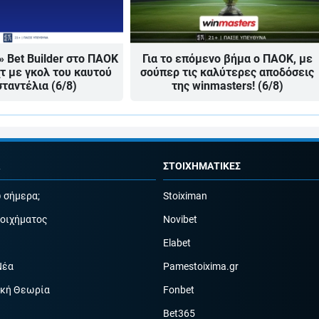
» Bet Builder στο ΠΑΟΚ
Για το επόμενο βήμα ο ΠΑΟΚ, με
τ με γκολ του καυτού
σούπερ τις καλύτερες αποδόσεις
ταντέλια (6/8)
της winmasters! (6/8)
ΣΤΟΙΧΗΜΑΤΙΚΕΣ
ω σήμερα;
Stoiximan
τοιχήματος
Novibet
Elabet
Νέα
Pamestoixima.gr
ική Θεωρία
Fonbet
Bet365