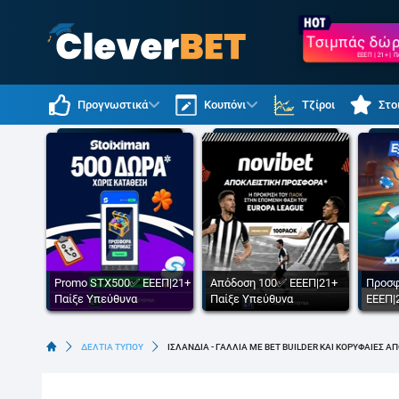
Τσιμπάς δώρα
ΕΕΕΠ | 21+ |
Προγνωστικά
Κουπόνι
Τζίροι
Στο
Promo STX500✅ ΕΕΕΠ|21+
Απόδοση 100✅ ΕΕΕΠ|21+
Προσφ
Παίξε Υπεύθυνα
Παίξε Υπεύθυνα
ΕΕΕΠ|
ΔΕΛΤΙΑ ΤΥΠΟΥ
ΙΣΛΑΝΔΙΑ - ΓΑΛΛΙΑ ΜΕ BET BUILDER ΚΑΙ ΚΟΡΥΦΑΙΕΣ Α