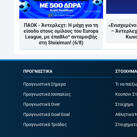
ΠΑΟΚ - Άντερλεχτ: Η μάχη για τη
«Ενισχυμένο
είσοδο στους ομίλους του Europa
– Άντερλεχ
League, με έπαθλο* ανταμοιβής
Κωνσ
στη Stoiximan! (6/8)
ΠΡΟΓΝΩΣΤΙΚΑ
ΣΤΟΙΧΗΜΑ
Προγνωστικά Σήμερα
Τι να παίξ
Προγνωστικά Ισοπαλίες
Κουπόνι Σ
Προγνωστικά Over
Στοίχημα
Προγνωστικά Goal Goal
Αθλητικά 
Προγνωστικά Τριάδες
Στοιχηματ