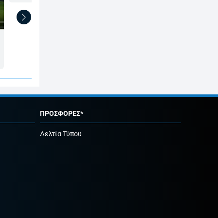
ΠΡΟΣΦΟΡΕΣ*
Δελτία Τύπου