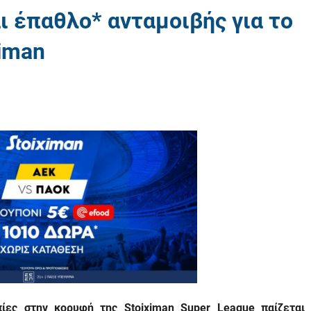
ι έπαθλο* ανταμοιβής για το
ximan
ίες στην κορυφή της Stoiximan Super League παίζεται