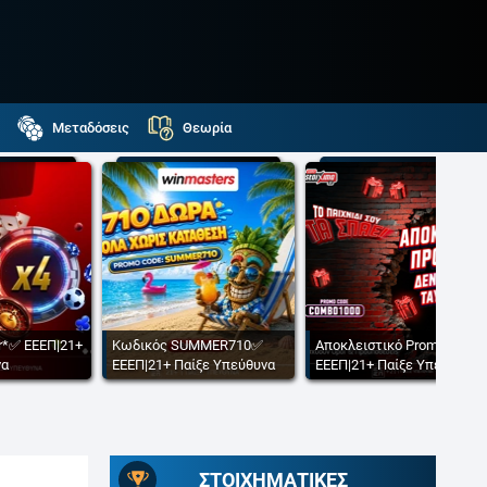
Μεταδόσεις
Θεωρία
r*✅ ΕΕΕΠ|21+
Κωδικός SUMMER710✅
Αποκλειστικό Promo✅
να
ΕΕΕΠ|21+ Παίξε Υπεύθυνα
ΕΕΕΠ|21+ Παίξε Υπεύθυνα
ΣΤΟΙΧΗΜΑΤΙΚΕΣ