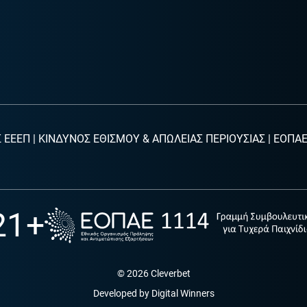
 ΕΕΕΠ | ΚΙΝΔΥΝΟΣ ΕΘΙΣΜΟΥ & ΑΠΩΛΕΙΑΣ ΠΕΡΙΟΥΣΙΑΣ |
ΕΟΠΑΕ
21+
© 2026 Cleverbet
Developed by
Digital Winners