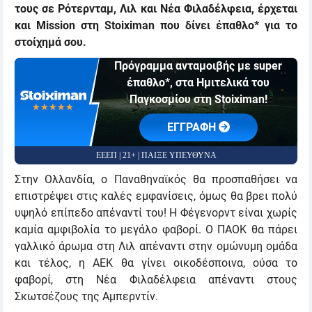
τους σε Ρότερνταμ, Λιλ και Νέα Φιλαδέλφεια, έρχεται
και Mission στη Stoiximan που δίνει έπαθλο* για το
στοίχημά σου.
Πρόγραμμα ανταμοιβής με super
έπαθλο*, στα Ημιτελικά του
Παγκοσμίου στη Stoiximan!
☆☆☆☆☆
★★★★★
EΓΓΡΑΦΗ
ΕΕΕΠ | 21+ | ΠΑΙΞΕ ΥΠΕΥΘΥΝΑ
Στην Ολλανδία, ο Παναθηναϊκός θα προσπαθήσει να
επιστρέψει στις καλές εμφανίσεις, όμως θα βρει πολύ
υψηλό επίπεδο απέναντί του! Η Φέγενορντ είναι χωρίς
καμία αμφιβολία το μεγάλο φαβορί. Ο ΠΑΟΚ θα πάρει
γαλλικό άρωμα στη Λιλ απέναντι στην ομώνυμη ομάδα
και τέλος, η ΑΕΚ θα γίνει οικοδέσποινα, ούσα το
φαβορί, στη Νέα Φιλαδέλφεια απέναντι στους
Σκωτσέζους της Αμπερντίν.