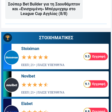
Σούπερ Bet Builder για τη Σαουθάμπτον
και «Ενισχυμένη» Μπέρμιγχαμ στο
League Cup Αγγλίας (8/8)
ΣΤΟΙΧΗΜΑΤΙΚΕΣ
Stoiximan
☆☆☆☆☆
★★★★★
9.5
Εγγραφή
ΕΕΕΠ | 21+ | ΠΑΙΞΕ ΥΠΕΥΘΥΝΑ
Novibet
☆☆☆☆☆
★★★★★
9.1
Εγγραφή
ΕΕΕΠ | 21+ | ΠΑΙΞΕ ΥΠΕΥΘΥΝΑ
Elabet
8.8
Εγγραφή