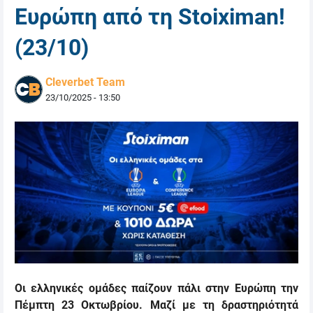
Ευρώπη από τη Stoiximan!
(23/10)
Cleverbet Team
23/10/2025 - 13:50
Οι ελληνικές ομάδες παίζουν πάλι στην Ευρώπη την
Πέμπτη 23 Οκτωβρίου. Μαζί με τη δραστηριότητά