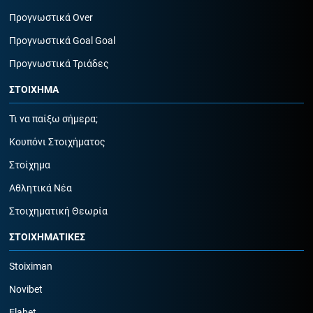
Προγνωστικά Over
Προγνωστικά Goal Goal
Προγνωστικά Τριάδες
ΣΤΟΙΧΗΜΑ
Τι να παίξω σήμερα;
Κουπόνι Στοιχήματος
Στοίχημα
Αθλητικά Νέα
Στοιχηματική Θεωρία
ΣΤΟΙΧΗΜΑΤΙΚΕΣ
Stoiximan
Novibet
Elabet