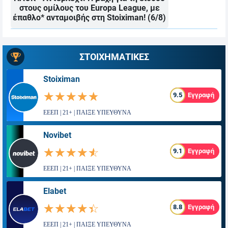
στους ομίλους του Europa League, με
έπαθλο* ανταμοιβής στη Stoiximan! (6/8)
ΣΤΟΙΧΗΜΑΤΙΚΕΣ
Stoiximan
☆☆☆☆☆
★★★★★
9.5
Εγγραφή
ΕΕΕΠ | 21+ | ΠΑΙΞΕ ΥΠΕΥΘΥΝΑ
Novibet
☆☆☆☆☆
★★★★★
9.1
Εγγραφή
ΕΕΕΠ | 21+ | ΠΑΙΞΕ ΥΠΕΥΘΥΝΑ
Elabet
☆☆☆☆☆
★★★★★
8.8
Εγγραφή
ΕΕΕΠ | 21+ | ΠΑΙΞΕ ΥΠΕΥΘΥΝΑ