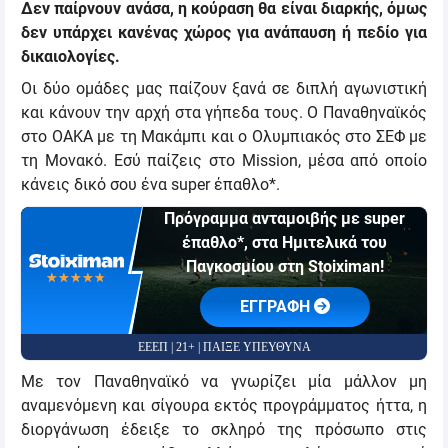
Δεν παίρνουν ανάσα, η κούραση θα είναι διαρκής, όμως
δεν υπάρχει κανένας χώρος για ανάπαυση ή πεδίο για
δικαιολογίες.
Οι δύο ομάδες μας παίζουν ξανά σε διπλή αγωνιστική
και κάνουν την αρχή στα γήπεδα τους. Ο Παναθηναϊκός
στο ΟΑΚΑ με τη Μακάμπι και ο Ολυμπιακός στο ΣΕΦ με
τη Μονακό. Εσύ παίζεις στο Mission, μέσα από οποίο
κάνεις δικό σου ένα super έπαθλο*.
Πρόγραμμα ανταμοιβής με super
έπαθλο*, στα Ημιτελικά του
Παγκοσμίου στη Stoiximan!
☆☆☆☆☆
★★★★★
EΓΓΡΑΦΗ
ΕΕΕΠ | 21+ | ΠΑΙΞΕ ΥΠΕΥΘΥΝΑ
Με τον Παναθηναϊκό να γνωρίζει μία μάλλον μη
αναμενόμενη και σίγουρα εκτός προγράμματος ήττα, η
διοργάνωση έδειξε το σκληρό της πρόσωπο στις