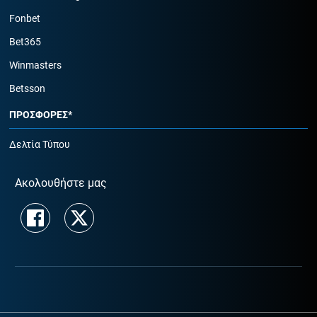
Fonbet
Bet365
Winmasters
Betsson
ΠΡΟΣΦΟΡΕΣ*
Δελτία Τύπου
Ακολουθήστε μας