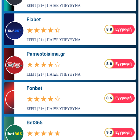
ΕΕΕΠ | 21+ | ΠΑΙΞΕ ΥΠΕΥΘΥΝΑ
Elabet
☆☆☆☆☆
★★★★★
8.8
Εγγραφή
ΕΕΕΠ | 21+ | ΠΑΙΞΕ ΥΠΕΥΘΥΝΑ
Pamestoixima.gr
☆☆☆☆☆
★★★★★
8.6
Εγγραφή
ΕΕΕΠ | 21+ | ΠΑΙΞΕ ΥΠΕΥΘΥΝΑ
Fonbet
☆☆☆☆☆
★★★★★
8.6
Εγγραφή
ΕΕΕΠ | 21+ | ΠΑΙΞΕ ΥΠΕΥΘΥΝΑ
Bet365
☆☆☆☆☆
★★★★★
9.3
Εγγραφή