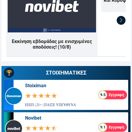
και Κορυφαί
Εκκίνηση εβδομάδας με ενισχυμένες
αποδόσεις! (10/8)
ΣΤΟΙΧΗΜΑΤΙΚΕΣ
Stoiximan
☆☆☆☆☆
★★★★★
9.5
Εγγραφή
ΕΕΕΠ | 21+ | ΠΑΙΞΕ ΥΠΕΥΘΥΝΑ
Novibet
☆☆☆☆☆
★★★★★
9.1
Εγγραφή