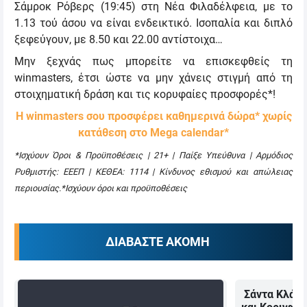
Σάμροκ Ρόβερς (19:45) στη Νέα Φιλαδέλφεια, με το
1.13 τού άσου να είναι ενδεικτικό. Ισοπαλία και διπλό
ξεφεύγουν, με 8.50 και 22.00 αντίστοιχα…
Μην ξεχνάς πως μπορείτε να επισκεφθείς τη
winmasters, έτσι ώστε να μην χάνεις στιγμή από τη
στοιχηματική δράση και τις κορυφαίες προσφορές*!
Η winmasters σου προσφέρει καθημερινά δώρα* χωρίς
κατάθεση στο Mega calendar*
*Ισχύουν Όροι & Προϋποθέσεις | 21+ | Παίξε Υπεύθυνα | Αρμόδιος
Ρυθμιστής: ΕΕΕΠ | ΚΕΘΕΑ: 1114 | Κίνδυνος εθισμού και απώλειας
περιουσίας.*Ισχύουν όροι και προϋποθέσεις
ΔΙΑΒΑΣΤΕ ΑΚΟΜΗ
Σάντα Κλάρα 