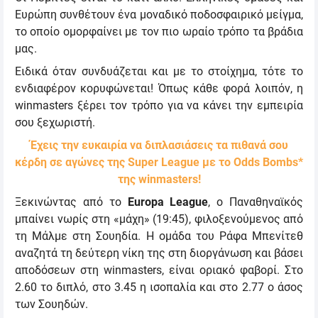
Ευρώπη συνθέτουν ένα μοναδικό ποδοσφαιρικό μείγμα,
το οποίο ομορφαίνει με τον πιο ωραίο τρόπο τα βράδια
μας.
Ειδικά όταν συνδυάζεται και με το στοίχημα, τότε το
ενδιαφέρον κορυφώνεται! Όπως κάθε φορά λοιπόν, η
winmasters ξέρει τον τρόπο για να κάνει την εμπειρία
σου ξεχωριστή.
Έχεις την ευκαιρία να διπλασιάσεις τα πιθανά σου
κέρδη σε αγώνες της
Super
League με το
Odds
Bombs*
της
winmasters!
Ξεκινώντας από το
Europa League
, ο Παναθηναϊκός
μπαίνει νωρίς στη «μάχη» (19:45), φιλοξενούμενος από
τη Μάλμε στη Σουηδία. Η ομάδα του Ράφα Μπενίτεθ
αναζητά τη δεύτερη νίκη της στη διοργάνωση και βάσει
αποδόσεων στη winmasters, είναι οριακό φαβορί. Στο
2.60 το διπλό, στο 3.45 η ισοπαλία και στο 2.77 ο άσος
των Σουηδών.