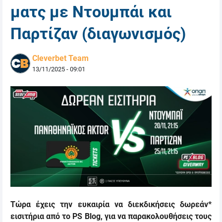
ματς με Ντουμπάι και
Παρτίζαν (διαγωνισμός)
Cleverbet Team
13/11/2025 - 09:01
Τώρα έχεις την ευκαιρία να διεκδικήσεις δωρεάν*
εισιτήρια από το
PS
Blog
, για να παρακολουθήσεις τους