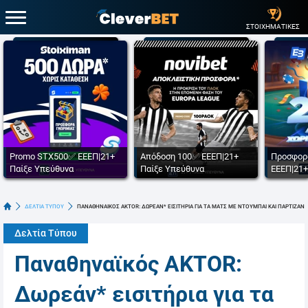
ΣΤΟΙΧΗΜΑΤΙΚΕΣ
Promo STX500✅ ΕΕΕΠ|21+
Απόδοση 100✅ ΕΕΕΠ|21+
Προσφορ
Παίξε Υπεύθυνα
Παίξε Υπεύθυνα
ΕΕΕΠ|21+
ΔΕΛΤΙΑ ΤΥΠΟΥ
ΠΑΝΑΘΗΝΑΙΚΟΣ AKTOR: ΔΩΡΕΑΝ* ΕΙΣΙΤΗΡΙΑ ΓΙΑ ΤΑ ΜΑΤΣ ΜΕ ΝΤΟΥΜΠΑΙ ΚΑΙ ΠΑΡΤΙΖΑΝ 
Δελτία Τύπου
Παναθηναϊκός AKTOR:
Δωρεάν* εισιτήρια για τα