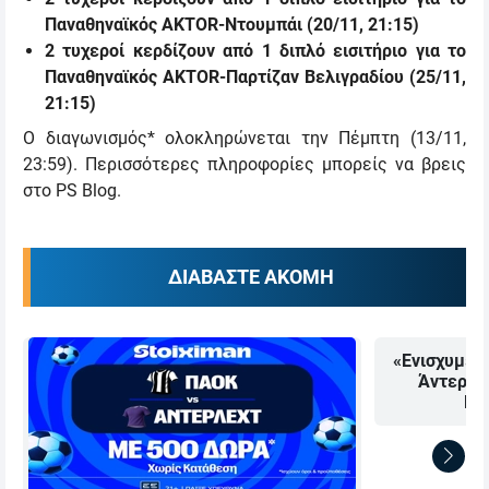
Παναθηναϊκός
AKTOR
-Ντουμπάι (20/11, 21:15)
2 τυχεροί κερδίζουν από 1 διπλό εισιτήριο για το
Παναθηναϊκός
AKTOR
-Παρτίζαν Βελιγραδίου (25/11,
21:15)
Ο διαγωνισμός* ολοκληρώνεται την Πέμπτη (13/11,
23:59). Περισσότερες πληροφορίες μπορείς να βρεις
στο PS Blog.
ΔΙΑΒΑΣΤΕ ΑΚΟΜΗ
«Ενισχυμένο
Άντερλε
Κω