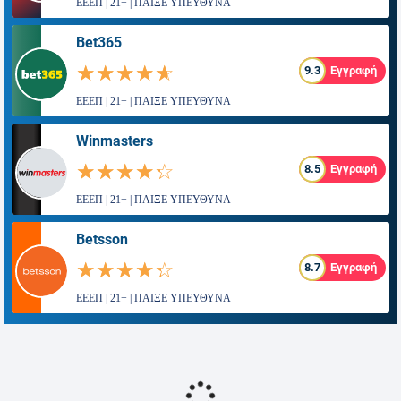
ΕΕΕΠ | 21+ | ΠΑΙΞΕ ΥΠΕΥΘΥΝΑ
Bet365
☆☆☆☆☆
★★★★★
9.3
Εγγραφή
ΕΕΕΠ | 21+ | ΠΑΙΞΕ ΥΠΕΥΘΥΝΑ
Winmasters
☆☆☆☆☆
★★★★★
8.5
Εγγραφή
ΕΕΕΠ | 21+ | ΠΑΙΞΕ ΥΠΕΥΘΥΝΑ
Betsson
☆☆☆☆☆
★★★★★
8.7
Εγγραφή
ΕΕΕΠ | 21+ | ΠΑΙΞΕ ΥΠΕΥΘΥΝΑ