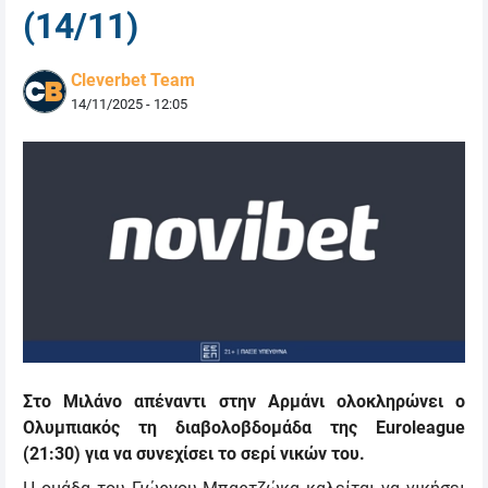
(14/11)
Cleverbet Team
14/11/2025 - 12:05
Στο Μιλάνο απέναντι στην Αρμάνι ολοκληρώνει ο
Ολυμπιακός τη διαβολοβδομάδα της Euroleague
(21:30) για να συνεχίσει το σερί νικών του.